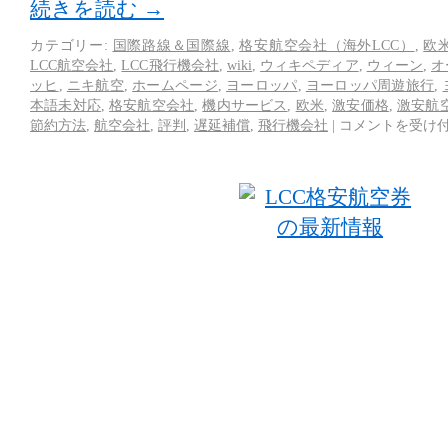
続きを読む
→
カテゴリー:
国際路線＆国際線
,
格安航空会社（海外LCC）
,
欧
LCC航空会社
,
LCC飛行機会社
,
wiki
,
ウィキペディア
,
ウィーン
,
オ
ッヒ
,
ニキ航空
,
ホームページ
,
ヨーロッパ
,
ヨーロッパ周遊旅行
,
本語未対応
,
格安航空会社
,
機内サービス
,
欧米
,
激安価格
,
激安航
節約方法
,
航空会社
,
評判
,
遅延補償
,
飛行機会社
|
コメントを受け