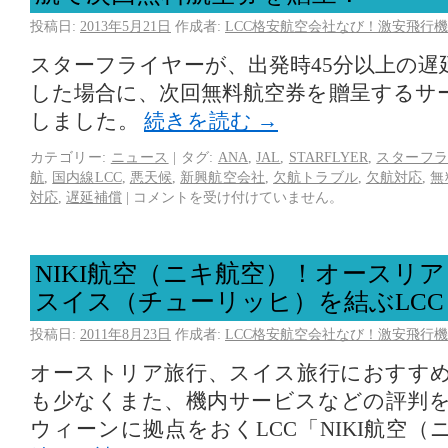
投稿日:
2013年5月21日
作成者:
LCC格安航空会社なび！激安飛行機
スターフライヤーが、出発時45分以上の遅
した場合に、次回無料航空券を贈呈するサ
しました。
続きを読む
→
カテゴリー:
ニュース
|
タグ:
ANA
,
JAL
,
STARFLYER
,
スターフ
航
,
国内線LCC
,
悪天候
,
新興航空会社
,
欠航トラブル
,
欠航対応
,
無
対応
,
遅延補償
|
コメントを受け付けていません。
NIKI航空（ニキ航空）！オースリ
スイス（チューリッヒ）を結ぶLCC
投稿日:
2011年8月23日
作成者:
LCC格安航空会社なび！激安飛行機
オーストリア旅行、スイス旅行におすす
も少なくまた、機内サービスなどの評判
ウィーンに拠点をおくLCC「NIKI航空