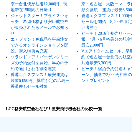
京ー台北便が往復12,000円、現
京・名古屋・大阪ーマニラ
地滞在15時間の日帰り
順次就航、運賃は最安8,50
ジェットスター！プライスウォ
香港エクスプレス！1,000
ッチ、希望価格より安い航空券
セールを開始、8,400席限
が販売されたらメールでお知ら
い者勝ち
せ
ピーチ！2016年初売りセー
エアプサン！免税品を事前注文
報、4月〜6月搭乗分の航空
できるオンラインショップを開
最安2,000円
設、購入特典も充実
Vエア！タイムセール、早
ソラシドエア！バーゲンシリー
約で名古屋ー台北便の航空
ズの予約受付を開始、早めの予
片道最安3,300円
約で適用される割引運賃
ピーチ！宿泊予約促進キャ
香港エクスプレス！最安運賃は
ーン、抽選で2,000円相当
片道6,090円、就航予定の広島ー
ントプレゼント
香港便もセール対象
LCC格安航空会社なび！激安飛行機会社の比較/一覧