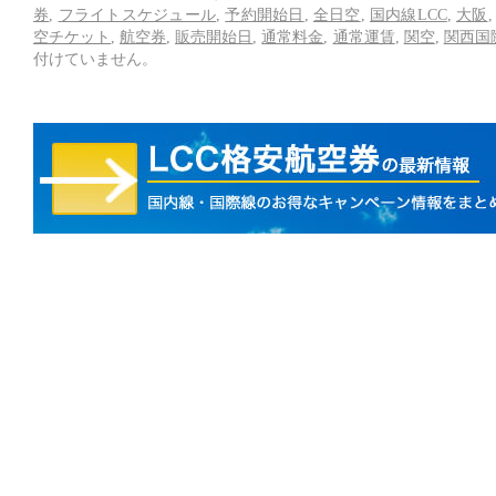
券
,
フライトスケジュール
,
予約開始日
,
全日空
,
国内線LCC
,
大阪
空チケット
,
航空券
,
販売開始日
,
通常料金
,
通常運賃
,
関空
,
関西国
付けていません。