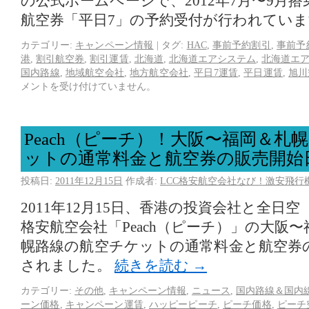
の公式ホームページで、2012年7月〜9月
航空券「平日7」の予約受付が行われてい
カテゴリー:
キャンペーン情報
|
タグ:
HAC
,
事前予約割引
,
事前予
港
,
割引航空券
,
割引運賃
,
北海道
,
北海道エアシステム
,
北海道エ
国内路線
,
地域航空会社
,
地方航空会社
,
平日7運賃
,
平日運賃
,
旭川
メントを受け付けていません。
Peach（ピーチ）！大阪〜福岡＆札
ットの通常料金と航空券の販売開始
投稿日:
2011年12月15日
作成者:
LCC格安航空会社なび！激安飛行
2011年12月15日、香港の投資会社と全日
格安航空会社「Peach（ピーチ）」の大阪
幌路線の航空チケットの通常料金と航空券
されました。
続きを読む
→
カテゴリー:
その他
,
キャンペーン情報
,
ニュース
,
国内路線＆国内
ーン価格
,
キャンペーン運賃
,
ハッピーピーチ
,
ピーチ価格
,
ピーチ