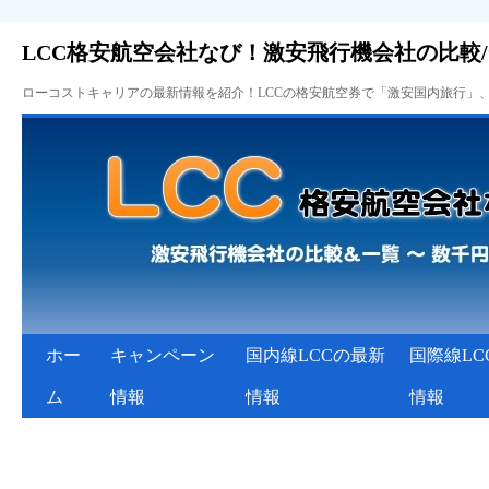
LCC格安航空会社なび！激安飛行機会社の比較
ローコストキャリアの最新情報を紹介！LCCの格安航空券で「激安国内旅行」
ホー
キャンペーン
国内線LCCの最新
国際線LC
ム
情報
情報
情報