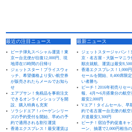
最近の注目ニュース
最新ニュース
ピーチ弾丸スペシャル運賃！東
ジェットスタージャパン！
京ー台北便が往復12,000円、現
京・名古屋・大阪ーマニラ
地滞在15時間の日帰り
順次就航、運賃は最安8,50
ジェットスター！プライスウォ
香港エクスプレス！1,000
ッチ、希望価格より安い航空券
セールを開始、8,400席限
が販売されたらメールでお知ら
い者勝ち
せ
ピーチ！2016年初売りセー
エアプサン！免税品を事前注文
報、4月〜6月搭乗分の航空
できるオンラインショップを開
最安2,000円
設、購入特典も充実
Vエア！タイムセール、早
ソラシドエア！バーゲンシリー
約で名古屋ー台北便の航空
ズの予約受付を開始、早めの予
片道最安3,300円
約で適用される割引運賃
ピーチ！宿泊予約促進キャ
香港エクスプレス！最安運賃は
ーン、抽選で2,000円相当