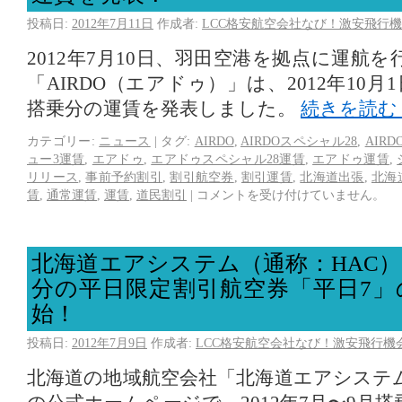
投稿日:
2012年7月11日
作成者:
LCC格安航空会社なび！激安飛行機
2012年7月10日、羽田空港を拠点に運航
「AIRDO（エアドゥ）」は、2012年10月1日
搭乗分の運賃を発表しました。
続きを読む
カテゴリー:
ニュース
|
タグ:
AIRDO
,
AIRDOスペシャル28
,
AIR
ュー3運賃
,
エアドゥ
,
エアドゥスペシャル28運賃
,
エアドゥ運賃
,
リリース
,
事前予約割引
,
割引航空券
,
割引運賃
,
北海道出張
,
北海
賃
,
通常運賃
,
運賃
,
道民割引
|
コメントを受け付けていません。
北海道エアシステム（通称：HAC）
分の平日限定割引航空券「平日7」
始！
投稿日:
2012年7月9日
作成者:
LCC格安航空会社なび！激安飛行機
北海道の地域航空会社「北海道エアシステム