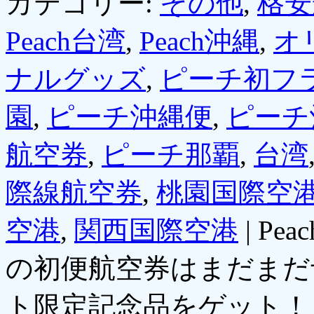
カテゴリー:
その他
,
格安
Peach台湾
,
Peach沖縄
,
オ
ナルグッズ
,
ピーチ初フ
園
,
ピーチ沖縄便
,
ピーチ
航空券
,
ピーチ那覇
,
台湾
際線航空券
,
桃園国際空
空港
,
関西国際空港
|
Pe
の初便航空券はまだまだ
ト限定記念品をゲット！