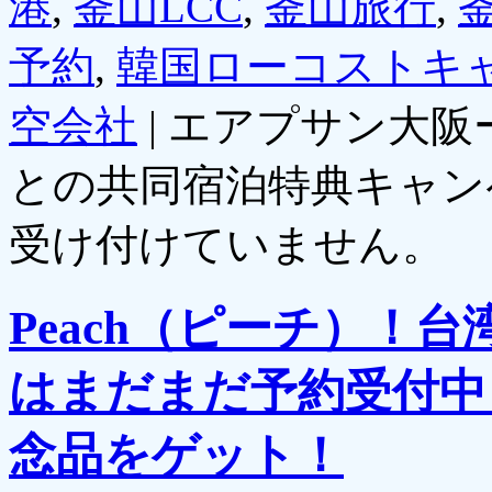
港
,
釜山LCC
,
釜山旅行
,
予約
,
韓国ローコストキ
空会社
|
エアプサン大阪
との共同宿泊特典キャン
受け付けていません。
Peach（ピーチ）！
はまだまだ予約受付中
念品をゲット！