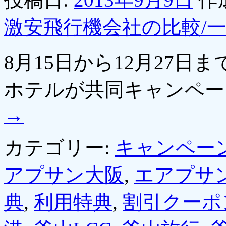
激安飛行機会社の比較/
8月15日から12月27
ホテルが共同キャンペ
→
カテゴリー:
キャンペー
アプサン大阪
,
エアプサ
典
,
利用特典
,
割引クーポ