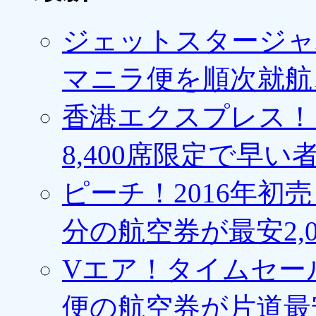
ジェットスタージャ
マニラ便を順次就航、
香港エクスプレス！1
8,400席限定で早い
ピーチ！2016年初
分の航空券が最安2,0
Vエア！タイムセー
便の航空券が片道最安3