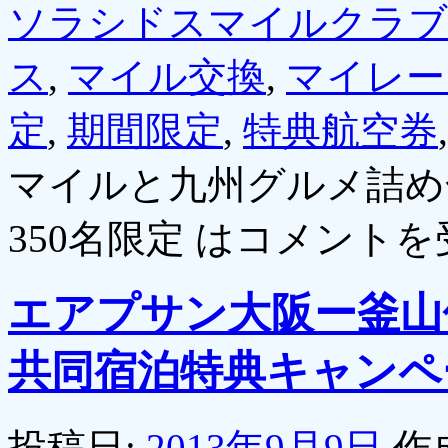
ソラシドスマイルクラブ
ス
,
マイル交換
,
マイレー
定
,
期間限定
,
特典航空券
マイルと九州グルメ詰め
350名限定 は
コメントを
エアプサン大阪ー釜山
共同宿泊特典キャンペ
投稿日:
2013年9月9日
作