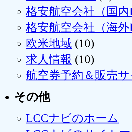
格安航空会社（国内L
格安航空会社（海外L
欧米地域
(10)
求人情報
(10)
航空券予約＆販売サ
その他
LCCナビのホーム