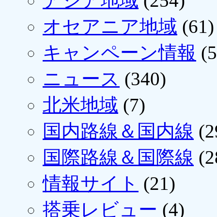
アジア地域
(254)
オセアニア地域
(61)
キャンペーン情報
(5
ニュース
(340)
北米地域
(7)
国内路線＆国内線
(2
国際路線＆国際線
(2
情報サイト
(21)
搭乗レビュー
(4)