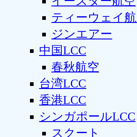
イースター航空
ティーウェイ航
ジンエアー
中国LCC
春秋航空
台湾LCC
香港LCC
シンガポールLCC
スクート