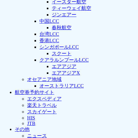
イースター航空
ティーウェイ航空
ジンエアー
中国LCC
春秋航空
台湾LCC
香港LCC
シンガポールLCC
スクート
クアラルンプールLCC
エアアジア
エアアジアX
オセアニア地域
オーストラリアLCC
航空券予約サイト
エクスペディア
楽天トラベル
スカイゲート
HIS
JTB
その他
ニュース