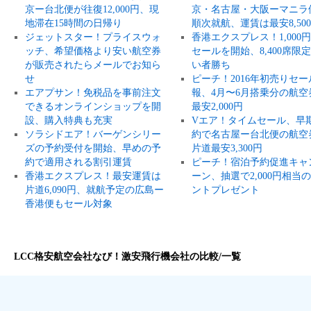
京ー台北便が往復12,000円、現
京・名古屋・大阪ーマニラ
地滞在15時間の日帰り
順次就航、運賃は最安8,50
ジェットスター！プライスウォ
香港エクスプレス！1,000
ッチ、希望価格より安い航空券
セールを開始、8,400席限
が販売されたらメールでお知ら
い者勝ち
せ
ピーチ！2016年初売りセー
エアプサン！免税品を事前注文
報、4月〜6月搭乗分の航空
できるオンラインショップを開
最安2,000円
設、購入特典も充実
Vエア！タイムセール、早
ソラシドエア！バーゲンシリー
約で名古屋ー台北便の航空
ズの予約受付を開始、早めの予
片道最安3,300円
約で適用される割引運賃
ピーチ！宿泊予約促進キャ
香港エクスプレス！最安運賃は
ーン、抽選で2,000円相当
片道6,090円、就航予定の広島ー
ントプレゼント
香港便もセール対象
LCC格安航空会社なび！激安飛行機会社の比較/一覧