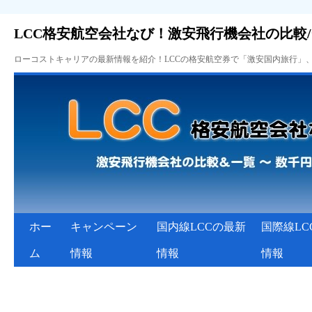
LCC格安航空会社なび！激安飛行機会社の比較
ローコストキャリアの最新情報を紹介！LCCの格安航空券で「激安国内旅行」
ホー
キャンペーン
国内線LCCの最新
国際線LC
ム
情報
情報
情報