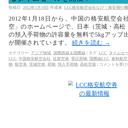
投稿日:
2012年1月19日
作成者:
LCC格安航空会社なび！激安飛行機
2012年1月18日から、中国の格安航空会
空」のホームページで、日本（茨城・高松
の預入手荷物の許容量を無料で5kgアップ
が開催されています。
続きを読む
→
カテゴリー:
アジア地域
,
国際路線＆国際線
|
タグ:
LCC
,
タイムセ
LCC
,
中国格安航空会社
,
佐賀空港
,
受託荷物
,
国際線LCC
,
春秋航空
物
,
航空券
,
茨城空港
,
荷物
,
預入手荷物
,
高松空港
|
コメントを受け