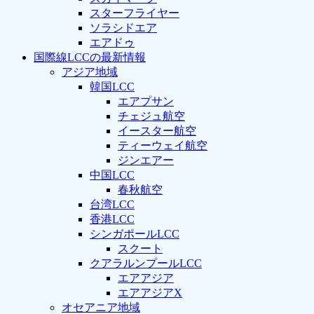
スターフライヤー
ソラシドエア
エアドゥ
国際線LCCの最新情報
アジア地域
韓国LCC
エアプサン
チェジュ航空
イースター航空
ティーウェイ航空
ジンエアー
中国LCC
春秋航空
台湾LCC
香港LCC
シンガポールLCC
スクート
クアラルンプールLCC
エアアジア
エアアジアX
オセアニア地域