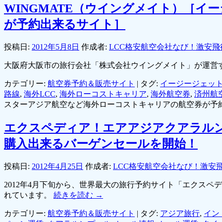
WINGMATE（ウイングメイト）［
が予約出来るサイト］
投稿日:
2012年5月8日
作成者:
LCC格安航空会社なび！激安飛
大阪府大阪市の旅行会社「株式会社ウイングメイト」が運営
カテゴリー:
航空券予約＆販売サイト
|
タグ:
イージージェッ
路線
,
海外LCC
,
海外ローコストキャリア
,
海外航空券
,
済州航
スターアジア航空など海外ローコストキャリアの航空券が予約
エクスペディア！エアアジアクアラル
購入出来るバーゲンセールを開始！
投稿日:
2012年4月25日
作成者:
LCC格安航空会社なび！激安
2012年4月下旬から、世界最大の旅行予約サイト「エクスペ
れています。
続きを読む
→
カテゴリー:
航空券予約＆販売サイト
|
タグ:
アジア旅行
,
イン