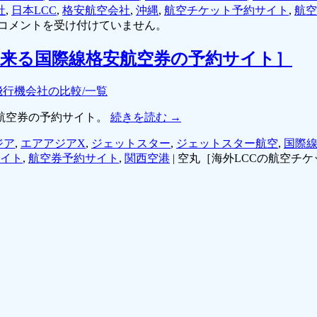
社
,
日本LCC
,
格安航空会社
,
沖縄
,
航空チケット予約サイト
,
航空
コメントを受け付けていません。
出来る国際線格安航空券の予約サイト］
飛行機会社の比較/一覧
航空券の予約サイト。
続きを読む
→
ジア
,
エアアジアX
,
ジェットスター
,
ジェットスター航空
,
国際線
イト
,
航空券予約サイト
,
関西空港
|
空丸［海外LCCの航空チ