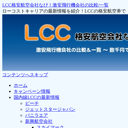
LCC格安航空会社なび！激安飛行機会社の比較/一覧
ローコストキャリアの最新情報を紹介！LCCの格安航空券
コンテンツへスキップ
ホーム
キャンペーン情報
国内線LCCの最新情報
ピーチ
ジェットスタージャパン
バニラエア
新興航空会社
スカイマーク