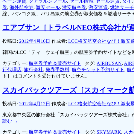
ペーン運賃
,
クアラルンプール
,
セール情報
,
セール運賃
,
タイ
,
券
,
海外航空券
,
激安セール
,
激安航空券
,
激安運賃
,
燃油サーチ
線、バンコク線、バリ島線の航空券が激安価格＆燃油サーチ
エアプサン［トラベルNEO株式会社が
投稿日:
2012年4月16日
作成者:
LCC格安航空会社なび！激安
韓国のLCC「ティーウェイ航空」の航空券予約サイトなどを
カテゴリー:
航空券予約＆販売サイト
|
タグ:
AIRBUSAN
,
AI
行代理店
,
旅行会社
,
発券手数料
,
航空チケット予約サイト
,
航
ト］ は
コメントを受け付けていません。
スカイパックツアーズ［スカイマーク
投稿日:
2012年4月12日
作成者:
LCC格安航空会社なび！激安
東京都中央区の旅行会社「スカイパックツアーズ株式会社」
読む
→
カテゴリー:
航空券予約＆販売サイト
|
タグ:
SKYMARK
,
スカ