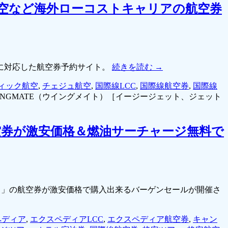
航空など海外ローコストキャリアの航空券
に対応した航空券予約サイト。
続きを読む
→
ィック航空
,
チェジュ航空
,
国際線LCC
,
国際線航空券
,
国際線
INGMATE（ウイングメイト）［イージージェット、ジェット
券が激安価格＆燃油サーチャージ無料で
ia）」の航空券が激安価格で購入出来るバーゲンセールが開催さ
ペディア
,
エクスペディアLCC
,
エクスペディア航空券
,
キャン