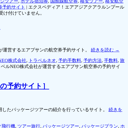
ジツアー
,
ホテル宿泊券
,
国際線航空券
,
格安ツアー
,
格安航空
券予約サイト
|
エクスペディア！エアアジアクアラルンプール
受け付けていません。
］
」が運営するエアプサンの航空券予約サイト。
続きを読む
→
NEO株式会社
,
トラベルネオ
,
予約手数料
,
予約方法
,
手数料
,
旅
ベルNEO株式会社が運営するエアプサン航空券の予約サイ
の予約サイト］
用したパッケージツアーの紹介を行っているサイト。
続きを
ク飛行機
,
ツアー旅行
,
パッケージツアー
,
パッケージプラン
,
ホ