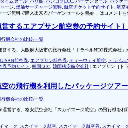
タイムセール
,
バリ島
,
バンコクLCC
,
バーゲンセール
,
パッケー
ャージ
,
燃油サーチャージ無料
,
航空チケット予約サイト
,
航空
ャージ無料で購入出来るバーゲンセールを開始！ は
コメントを
運営するエアプサン航空券の予約サイト
飛行機会社の比較/一覧
運営する、大阪府大阪市の旅行会社「トラベルNEO株式会社
RBUSAN航空券
,
エアプサン航空券
,
ティーウェイ航空
,
トラベル
空券予約サイト
,
韓国LCC
,
韓国格安航空会社
|
エアプサン［トラ
航空の飛行機を利用したパッケージツアー
飛行機会社の比較/一覧
が運営する、格安航空会社「スカイマーク航空」の飛行機を利
イマーク
,
スカイマーク航空
,
スカイマーク航空券
,
スカイマー