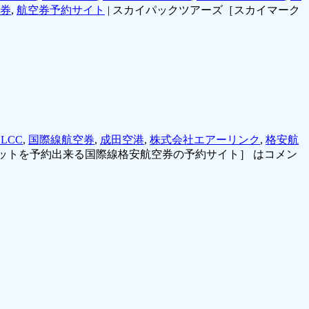
券
,
航空券予約サイト
|
スカイパックツアーズ［スカイマーク
LCC
,
国際線航空券
,
成田空港
,
株式会社エアーリンク
,
格安航
ケットを予約出来る国際線格安航空券の予約サイト］ は
コメン