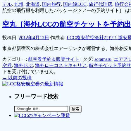
テル
,
九州
,
北海道
,
国内旅行
,
国内線LCC
,
旅行代理店
,
旅行会
航空の飛行機を利用したパッケージツアーの予約サイト］ は
空丸［海外LCCの航空チケットを予約
投稿日:
2012年4月12日
作成者:
LCC格安航空会社なび！激安
東京都新宿区の株式会社エアーリンクが運営する、海外格安
カテゴリー:
航空券予約＆販売サイト
|
タグ:
soramaru
,
エアア
空券
,
海外LCC
,
海外ローコストキャリア
,
航空チケット予約サ
トを受け付けていません。
←
以前の投稿
フリーワード検索