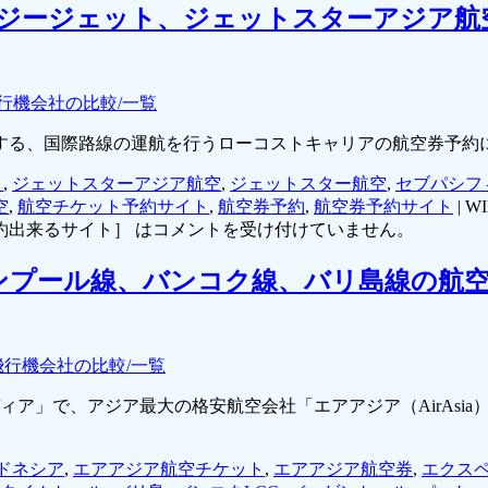
イージージェット、ジェットスターアジア
行機会社の比較/一覧
する、国際路線の運航を行うローコストキャリアの航空券予約
ト
,
ジェットスターアジア航空
,
ジェットスター航空
,
セブパシフ
空
,
航空チケット予約サイト
,
航空券予約
,
航空券予約サイト
|
W
出来るサイト］ は
コメントを受け付けていません。
ンプール線、バンコク線、バリ島線の航空
飛行機会社の比較/一覧
ディア」で、アジア最大の格安航空会社「エアアジア（AirAs
ドネシア
,
エアアジア航空チケット
,
エアアジア航空券
,
エクス