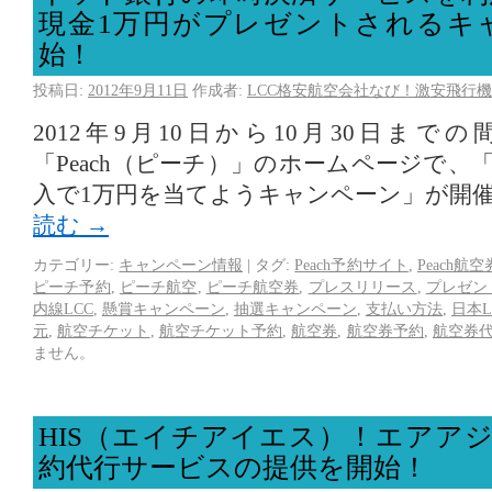
現金1万円がプレゼントされるキ
始！
投稿日:
2012年9月11日
作成者:
LCC格安航空会社なび！激安飛行機
2012年9月10日から10月30日まで
「Peach（ピーチ）」のホームページで、「
入で1万円を当てようキャンペーン」が開
読む
→
カテゴリー:
キャンペーン情報
|
タグ:
Peach予約サイト
,
Peach航空
ピーチ予約
,
ピーチ航空
,
ピーチ航空券
,
プレスリリース
,
プレゼン
内線LCC
,
懸賞キャンペーン
,
抽選キャンペーン
,
支払い方法
,
日本L
元
,
航空チケット
,
航空チケット予約
,
航空券
,
航空券予約
,
航空券
ません。
HIS（エイチアイエス）！エアア
約代行サービスの提供を開始！