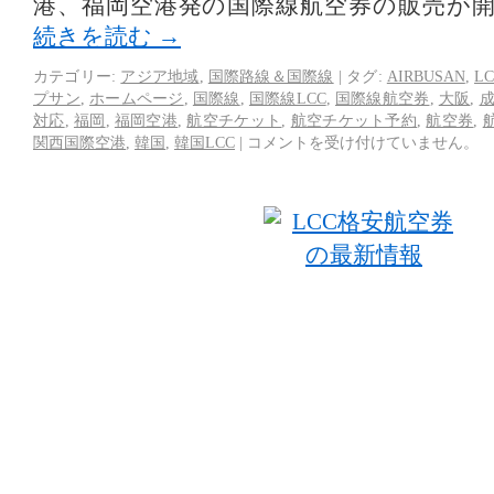
港、福岡空港発の国際線航空券の販売が
続きを読む
→
カテゴリー:
アジア地域
,
国際路線＆国際線
|
タグ:
AIRBUSAN
,
L
プサン
,
ホームページ
,
国際線
,
国際線LCC
,
国際線航空券
,
大阪
,
対応
,
福岡
,
福岡空港
,
航空チケット
,
航空チケット予約
,
航空券
,
関西国際空港
,
韓国
,
韓国LCC
|
コメントを受け付けていません。