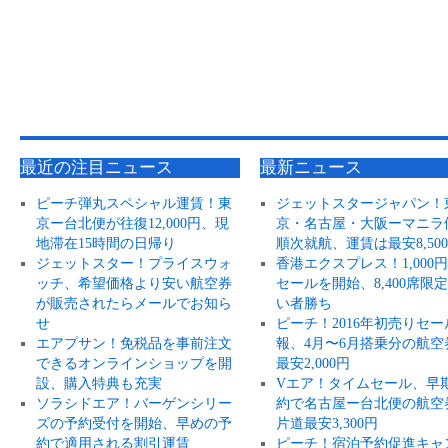
最近の注目ニュース
最新ニュース
ピーチ弾丸スペシャル運賃！東
ジェットスタージャパン！
京ー台北便が往復12,000円、現
京・名古屋・大阪ーマニラ
地滞在15時間の日帰り
順次就航、運賃は最安8,50
ジェットスター！プライスウォ
香港エクスプレス！1,000
ッチ、希望価格より安い航空券
セールを開始、8,400席限
が販売されたらメールでお知ら
い者勝ち
せ
ピーチ！2016年初売りセー
エアプサン！免税品を事前注文
報、4月〜6月搭乗分の航空
できるオンラインショップを開
最安2,000円
設、購入特典も充実
Vエア！タイムセール、早
ソラシドエア！バーゲンシリー
約で名古屋ー台北便の航空
ズの予約受付を開始、早めの予
片道最安3,300円
約で適用される割引運賃
ピーチ！宿泊予約促進キャ