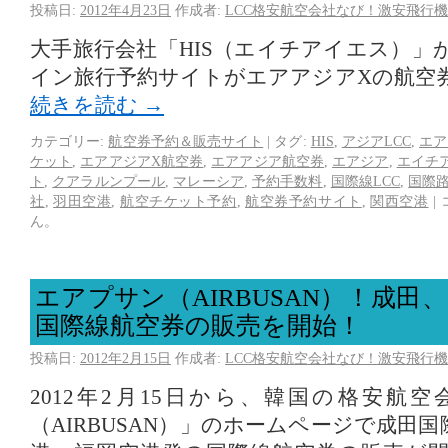
投稿日:
2012年4月23日
作成者:
LCC格安航空会社なび！激安飛行機
大手旅行会社「HIS（エイチアイエス）」
イン旅行予約サイトがエアアジアXの航空
続きを読む
→
カテゴリー:
航空券予約＆販売サイト
|
タグ:
HIS
,
アジアLCC
,
エア
ケット
,
エアアジアX航空券
,
エアアジア航空券
,
エアジア
,
エイチ
ト
,
クアラルンプール
,
マレーシア
,
予約手数料
,
国際線LCC
,
国際
社
,
羽田空港
,
航空チケット予約
,
航空券予約サイト
,
関西空港
|
ん。
エアプサン（AIRBUSAN）！成田
国際線航空券の販売を開始！
投稿日:
2012年2月15日
作成者:
LCC格安航空会社なび！激安飛行機
2012年2月15日から、韓国の格安航
（AIRBUSAN）」のホームページで成田