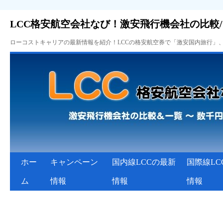
LCC格安航空会社なび！激安飛行機会社の比較
ローコストキャリアの最新情報を紹介！LCCの格安航空券で「激安国内旅行」
ホー
キャンペーン
国内線LCCの最新
国際線LC
ム
情報
情報
情報