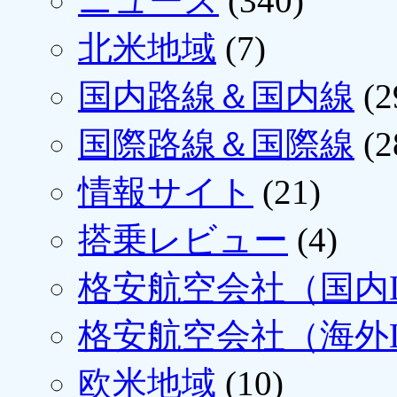
ニュース
(340)
北米地域
(7)
国内路線＆国内線
(2
国際路線＆国際線
(2
情報サイト
(21)
搭乗レビュー
(4)
格安航空会社（国内L
格安航空会社（海外L
欧米地域
(10)