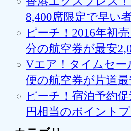
香港エクスプレス！1
8,400席限定で早い
ピーチ！2016年初
分の航空券が最安2,0
Vエア！タイムセー
便の航空券が片道最安3
ピーチ！宿泊予約促進
円相当のポイントプ