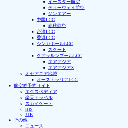
イースター航空
ティーウェイ航空
ジンエアー
中国LCC
春秋航空
台湾LCC
香港LCC
シンガポールLCC
スクート
クアラルンプールLCC
エアアジア
エアアジアX
オセアニア地域
オーストラリアLCC
航空券予約サイト
エクスペディア
楽天トラベル
スカイゲート
HIS
JTB
その他
ニュース