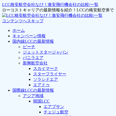
LCC格安航空会社なび！激安飛行機会社の比較/一覧
ローコストキャリアの最新情報を紹介！LCCの格安航空券
コンテンツへスキップ
ホーム
キャンペーン情報
国内線LCCの最新情報
ピーチ
ジェットスタージャパン
バニラエア
新興航空会社
スカイマーク
スターフライヤー
ソラシドエア
エアドゥ
国際線LCCの最新情報
アジア地域
韓国LCC
エアプサン
チェジュ航空