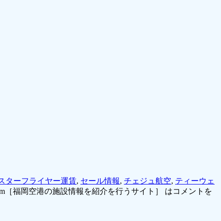
スターフライヤー運賃
,
セール情報
,
チェジュ航空
,
ティーウェ
com［福岡空港の施設情報を紹介を行うサイト］ は
コメントを