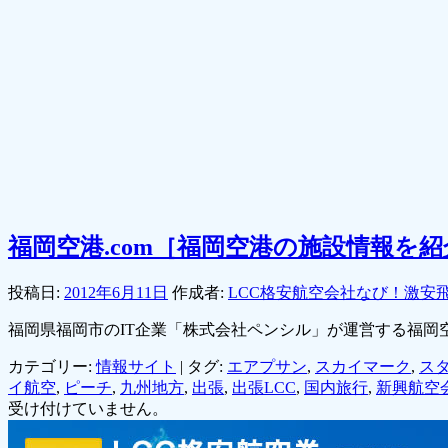
福岡空港.com［福岡空港の施設情報を
投稿日:
2012年6月11日
作成者:
LCC格安航空会社なび！激安
福岡県福岡市のIT企業「株式会社ペンシル」が運営する福岡
カテゴリー:
情報サイト
|
タグ:
エアプサン
,
スカイマーク
,
ス
イ航空
,
ピーチ
,
九州地方
,
出張
,
出張LCC
,
国内旅行
,
新興航空
受け付けていません。