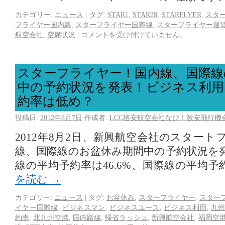
カテゴリー:
ニュース
|
タグ:
STAR1
,
STAR28
,
STARFLYER
,
スタ
フライヤー国内線
,
スターフライヤー国際線
,
スターフライヤー運
航空会社
,
空席状況
|
コメントを受け付けていません。
スターフライヤー！国内線、国際線
中の予約状況を発表！ビジネス利用
約率は低め？
投稿日:
2012年8月7日
作成者:
LCC格安航空会社なび！激安飛行機
2012年8月2日、新興航空会社のスター
線、国際線のお盆休み期間中の予約状況を
線の平均予約率は46.6%、国際線の平均予約
を読む
→
カテゴリー:
ニュース
|
タグ:
お盆休み
,
スターフライヤー
,
スター
イヤー国際線
,
ビジネスマン
,
ビジネスユース
,
ビジネス利用
,
九
約率
,
北九州空港
,
国内路線
,
帰省ラッシュ
,
新興航空会社
,
福岡空