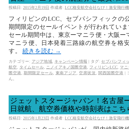
投稿日:
2015年2月19日
作成者:
LCC格安航空会社なび！激安飛行機
フィリピンのLCC、セブパシフィックの
期間限定のセールイベントが行われています
セール期間中は、東京ーマニラ便・大阪ー
マニラ便、日本発着三路線の航空券を格
す。
続きを読む
→
カテゴリー:
アジア地域
,
キャンペーン情報
|
タグ:
セブパシフィ
航空
,
タイムセール
,
ニノイアキノ国際空港
,
フィリピンLCC
,
マニ
際空港
,
期間限定セール
,
東南アジア
,
空席状況
,
関西国際空港
|
ん。
ジェットスタージャパン！名古屋ー
日就航、航空券価格や時刻表はこち
投稿日:
2015年1月23日
作成者:
LCC格安航空会社なび！激安飛行機