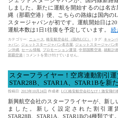
ジェットスタージャパンが、国内線新路
しました。新たに運航を開始するのは名古
縄（那覇空港）便、こちらの路線は国内のL
スタージャパンが初です。運航開始日は201
運航本数は1日1往復を予定しています。
続
カテゴリー:
ニュース
,
格安航空会社（国内LCC）
|
タグ:
キャン
ャパン
,
ジェットスタージャパン名古屋
,
ジェットスタージャパン
ン沖縄
,
セール情報
,
プロモーション運賃
,
中部国際空港
,
就航計
那覇空港
|
コメントを受け付けていません。
スターフライヤー！空席連動割引運賃、
STAR28B、STAR1A、STAR1Bを
投稿日:
2013年10月24日
作成者:
LCC格安航空会社なび！激安飛行
新興航空会社のスターフライヤーが、新し
ました。新しく設定された割引運賃は、
STAR28B、STAR1A、STAR1Bの4種類です