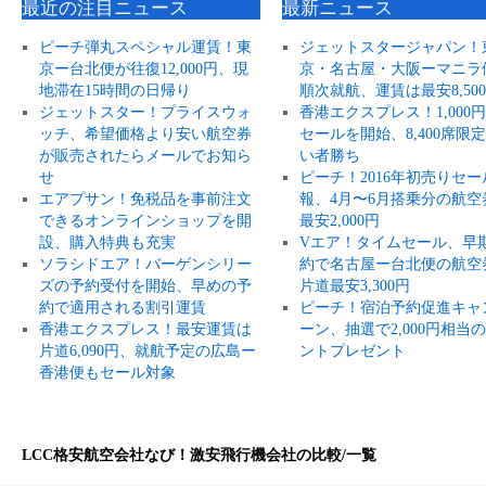
最近の注目ニュース
最新ニュース
ピーチ弾丸スペシャル運賃！東
ジェットスタージャパン！
京ー台北便が往復12,000円、現
京・名古屋・大阪ーマニラ
地滞在15時間の日帰り
順次就航、運賃は最安8,50
ジェットスター！プライスウォ
香港エクスプレス！1,000
ッチ、希望価格より安い航空券
セールを開始、8,400席限
が販売されたらメールでお知ら
い者勝ち
せ
ピーチ！2016年初売りセー
エアプサン！免税品を事前注文
報、4月〜6月搭乗分の航空
できるオンラインショップを開
最安2,000円
設、購入特典も充実
Vエア！タイムセール、早
ソラシドエア！バーゲンシリー
約で名古屋ー台北便の航空
ズの予約受付を開始、早めの予
片道最安3,300円
約で適用される割引運賃
ピーチ！宿泊予約促進キャ
香港エクスプレス！最安運賃は
ーン、抽選で2,000円相当
片道6,090円、就航予定の広島ー
ントプレゼント
香港便もセール対象
LCC格安航空会社なび！激安飛行機会社の比較/一覧