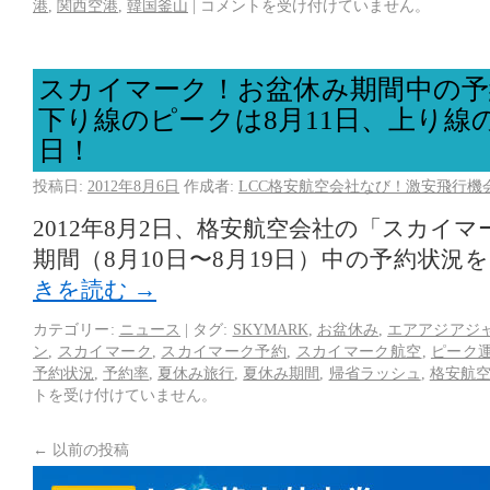
港
,
関西空港
,
韓国釜山
|
コメントを受け付けていません。
スカイマーク！お盆休み期間中の予
下り線のピークは8月11日、上り線の
日！
投稿日:
2012年8月6日
作成者:
LCC格安航空会社なび！激安飛行機
2012年8月2日、格安航空会社の「スカイ
期間（8月10日〜8月19日）中の予約状
きを読む
→
カテゴリー:
ニュース
|
タグ:
SKYMARK
,
お盆休み
,
エアアジアジ
ン
,
スカイマーク
,
スカイマーク予約
,
スカイマーク航空
,
ピーク
予約状況
,
予約率
,
夏休み旅行
,
夏休み期間
,
帰省ラッシュ
,
格安航
トを受け付けていません。
←
以前の投稿