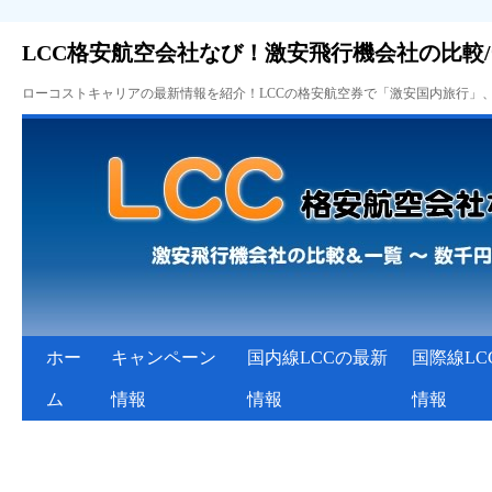
LCC格安航空会社なび！激安飛行機会社の比較
ローコストキャリアの最新情報を紹介！LCCの格安航空券で「激安国内旅行」
ホー
キャンペーン
国内線LCCの最新
国際線LC
ム
情報
情報
情報