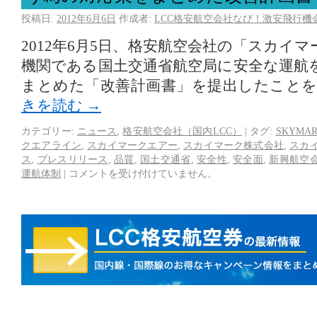
投稿日:
2012年6月6日
作成者:
LCC格安航空会社なび！激安飛行機
2012年6月5日、格安航空会社の「スカイ
機関である国土交通省航空局に安全な運航
まとめた「改善計画書」を提出したこと
きを読む
→
カテゴリー:
ニュース
,
格安航空会社（国内LCC）
|
タグ:
SKYMA
クエアライン
,
スカイマークエアー
,
スカイマーク株式会社
,
スカ
ス
,
プレスリリース
,
品質
,
国土交通省
,
安全性
,
安全面
,
新興航空
運航体制
|
コメントを受け付けていません。