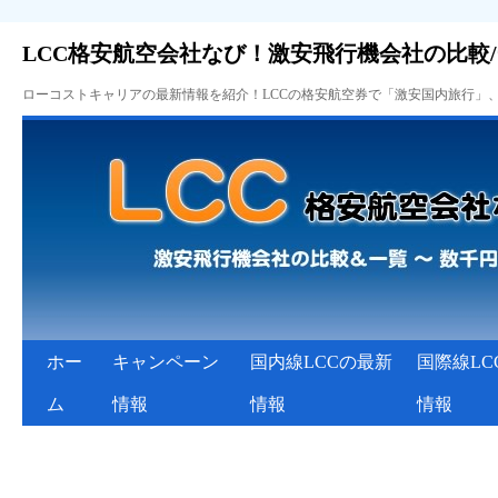
LCC格安航空会社なび！激安飛行機会社の比較
ローコストキャリアの最新情報を紹介！LCCの格安航空券で「激安国内旅行」
ホー
キャンペーン
国内線LCCの最新
国際線LC
ム
情報
情報
情報