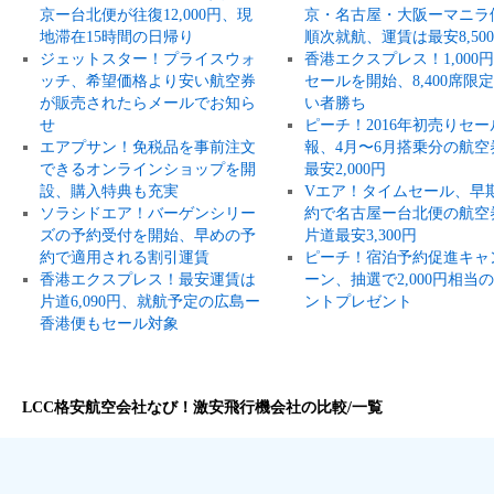
京ー台北便が往復12,000円、現
京・名古屋・大阪ーマニラ
地滞在15時間の日帰り
順次就航、運賃は最安8,50
ジェットスター！プライスウォ
香港エクスプレス！1,000
ッチ、希望価格より安い航空券
セールを開始、8,400席限
が販売されたらメールでお知ら
い者勝ち
せ
ピーチ！2016年初売りセー
エアプサン！免税品を事前注文
報、4月〜6月搭乗分の航空
できるオンラインショップを開
最安2,000円
設、購入特典も充実
Vエア！タイムセール、早
ソラシドエア！バーゲンシリー
約で名古屋ー台北便の航空
ズの予約受付を開始、早めの予
片道最安3,300円
約で適用される割引運賃
ピーチ！宿泊予約促進キャ
香港エクスプレス！最安運賃は
ーン、抽選で2,000円相当
片道6,090円、就航予定の広島ー
ントプレゼント
香港便もセール対象
LCC格安航空会社なび！激安飛行機会社の比較/一覧