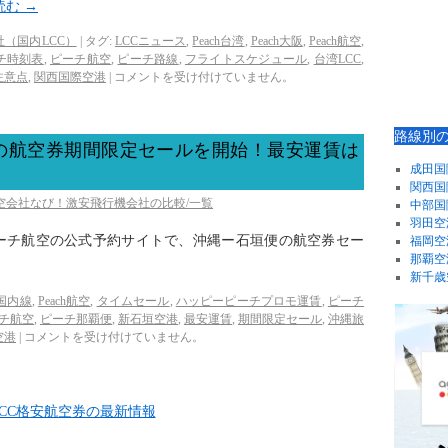
読む
→
（国内LCC）
|
タグ:
LCCニュース
,
Peach台湾
,
Peach大阪
,
Peach航空
,
チ時刻表
,
ピーチ航空
,
ピーチ路線
,
フライトスケジュール
,
台湾LCC
,
注意点
,
関西国際空港
|
コメントを受け付けていません。
路線別
の航空券期間限定セールを開始！最安運賃は
成田国
関西国
航空会社なび！激安飛行機会社の比較/一覧
中部国
羽田空
、ピーチ航空の公式予約サイトで、沖縄ー石垣便の航空券セー
福岡空
那覇空
新千歳
h国内線
,
Peach航空
,
タイムセール
,
ハッピーピーチプロモ運賃
,
ピーチ
チ航空
,
ピーチ那覇便
,
新石垣空港
,
最安運賃
,
期間限定セール
,
沖縄旅
空港
|
コメントを受け付けていません。