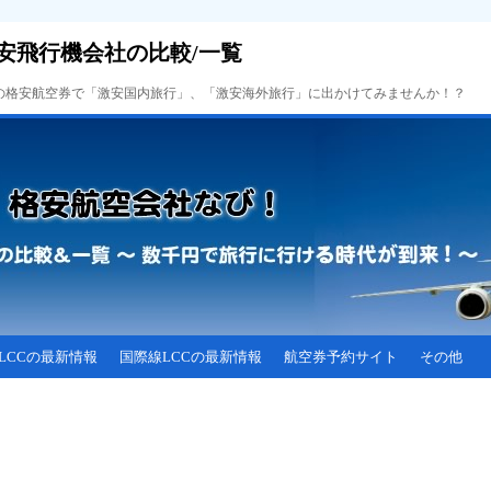
安飛行機会社の比較/一覧
Cの格安航空券で「激安国内旅行」、「激安海外旅行」に出かけてみませんか！？
LCCの最新情報
国際線LCCの最新情報
航空券予約サイト
その他