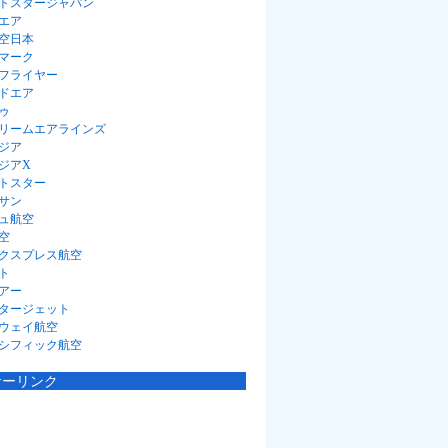
トスタージャパン
エア
空日本
マーク
フライヤー
ドエア
ゥ
リームエアラインズ
ジア
ジアX
トスター
サン
ュ航空
空
クスプレス航空
ト
アー
タージェット
ウェイ航空
シフィック航空
サーリンク