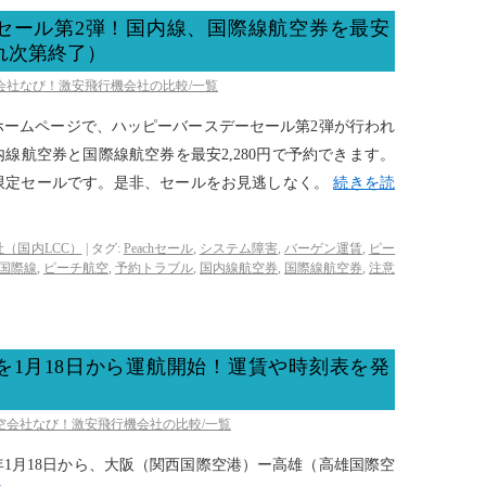
セール第2弾！国内線、国際線航空券を最安
切れ次第終了）
空会社なび！激安飛行機会社の比較/一覧
式ホームページで、ハッピーバースデーセール第2弾が行われ
線航空券と国際線航空券を最安2,280円で予約できます。
限定セールです。是非、セールをお見逃しなく。
続きを読
（国内LCC）
|
タグ:
Peachセール
,
システム障害
,
バーゲン運賃
,
ピー
国際線
,
ピーチ航空
,
予約トラブル
,
国内線航空券
,
国際線航空券
,
注意
を1月18日から運航開始！運賃や時刻表を発
航空会社なび！激安飛行機会社の比較/一覧
年1月18日から、大阪（関西国際空港）ー高雄（高雄国際空