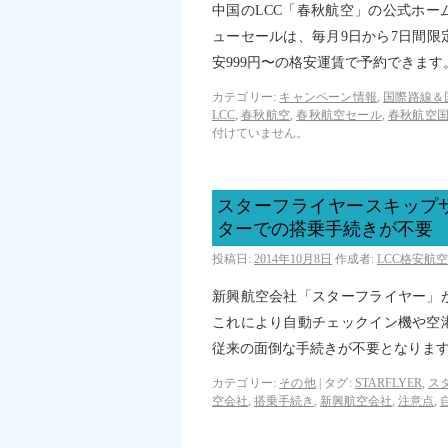
中国のLCC「春秋航空」の公式ホ
ューセールは、毎月9日から7日間
安999円〜の格安運賃で予約できます
カテゴリー:
キャンペーン情報
,
国際路線＆
LCC
,
春秋航空
,
春秋航空セール
,
春秋航空
付けていません。
スターフライヤースキップ
ターでの搭乗手続きが不要
投稿日:
2014年10月8日
作成者:
LCC格安航
新興航空会社「スターフライヤー」が
これにより自動チェックイン機や空
従来の面倒な手続きが不要となりま
カテゴリー:
その他
|
タグ:
STARFLYER
,
ス
空会社
,
搭乗手続き
,
新興航空会社
,
注意点
,