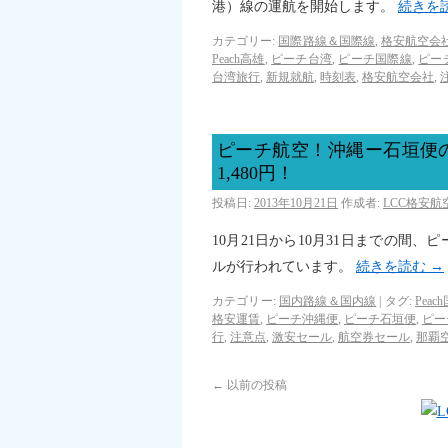
港）線の運航を開始します。
続きを
カテゴリー:
国際路線＆国際線
,
格安航空会社
Peach高雄
,
ピーチ台湾
,
ピーチ国際線
,
ピー
台湾旅行
,
新規就航
,
時刻表
,
格安航空会社
,
ピーチ航空！沖縄ー石垣便
1,480円！
投稿日:
2013年10月21日
作成者:
LCC格安
10月21日から10月31日までの間
ルが行われています。
続きを読む
→
カテゴリー:
国内路線＆国内線
|
タグ:
Peac
格安運賃
,
ピーチ沖縄便
,
ピーチ石垣便
,
ピー
行
,
注意点
,
激安セール
,
航空券セール
,
那覇
←
以前の投稿