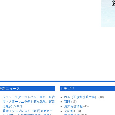
最新ニュース
カテゴリ
ジェットスタージャパン！東京・名古
PEX（正規割引航空券）
(10)
屋・大阪ーマニラ便を順次就航、運賃
TIPS
(13)
は最安8,500円
お知らせ情報
(45)
香港エクスプレス！1,000円メガセー
その他
(195)