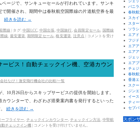
ジェッ
ームページで、サンキューセールが行われています。サンキ
バニラ
限定で開催され、期間中は春秋航空国際線の片道航空券を最
春秋航
スカイ
。
続きを読む
→
スター
ソラシ
国際線
|
タグ:
中国LCC
,
中国出張
,
中国旅行
,
会員限定セール
,
国際線
エアド
国際線
,
最安運賃
,
期間限定セール
,
格安運賃
,
注意点
|
コメントを受け
フジド
エアア
エアア
ジェッ
エアプ
サービス！自動チェックイン機、空港カウン
チェジ
春秋航
香港エ
空会社なび！激安飛行機会社の比較/一覧
スクー
ジンエ
、10月26日からスキップサービスの提供を開始します。
イース
港カウンターで、わざわざ搭乗案内書を発行するといった
ティー
セブパ
す。
続きを読む
→
スポン
ターフライヤー
,
チェックインカウンター
,
チェックイン方法
,
中堅航
自動チェックイン機
|
コメントを受け付けていません。