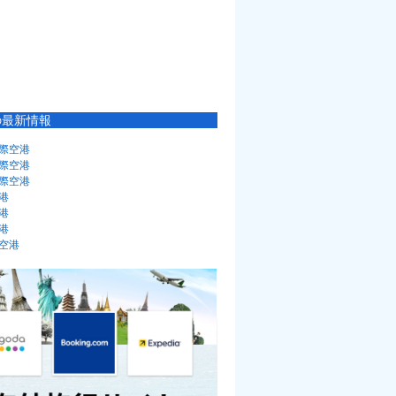
の最新情報
際空港
際空港
際空港
港
港
港
空港