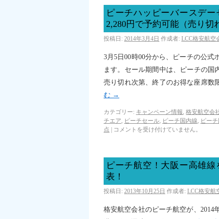
ピーチハッピーバースデー
2,280円で予約可能（売り
投稿日:
2014年3月4日
作成者:
LCC格安航
3月5日00時00分から、ピーチの公
ます。セール期間中は、ピーチの国内
売り切れ次第、終了のお得な座席数
む
→
カテゴリー:
キャンペーン情報
,
格安航空会社
チエア
,
ピーチセール
,
ピーチ国内線
,
ピーチ
点
|
コメントを受け付けていません。
ピーチ航空！大阪ー高雄線
表！
投稿日:
2013年10月25日
作成者:
LCC格安
格安航空会社のピーチ航空が、2014