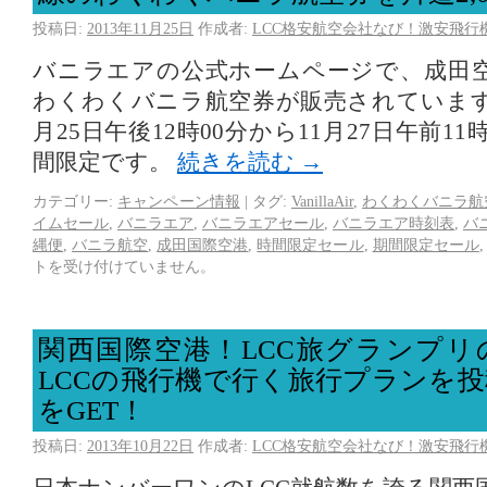
投稿日:
2013年11月25日
作成者:
LCC格安航空会社なび！激安飛行
バニラエアの公式ホームページで、成田
わくわくバニラ航空券が販売されています
月25日午後12時00分から11月27日午前11
間限定です。
続きを読む
→
カテゴリー:
キャンペーン情報
|
タグ:
VanillaAir
,
わくわくバニラ航
イムセール
,
バニラエア
,
バニラエアセール
,
バニラエア時刻表
,
バ
縄便
,
バニラ航空
,
成田国際空港
,
時間限定セール
,
期間限定セール
トを受け付けていません。
関西国際空港！LCC旅グランプリ
LCCの飛行機で行く旅行プランを
をGET！
投稿日:
2013年10月22日
作成者:
LCC格安航空会社なび！激安飛行