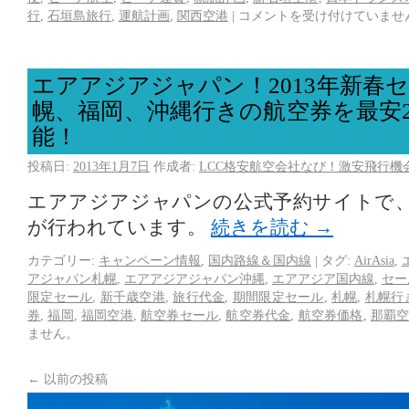
行
,
石垣島旅行
,
運航計画
,
関西空港
|
コメントを受け付けていませ
エアアジアジャパン！2013年新春
幌、福岡、沖縄行きの航空券を最安2,
能！
投稿日:
2013年1月7日
作成者:
LCC格安航空会社なび！激安飛行機
エアアジアジャパンの公式予約サイトで、2
が行われています。
続きを読む
→
カテゴリー:
キャンペーン情報
,
国内路線＆国内線
|
タグ:
AirAsia
,
アジャパン札幌
,
エアアジアジャパン沖縄
,
エアアジア国内線
,
セー
限定セール
,
新千歳空港
,
旅行代金
,
期間限定セール
,
札幌
,
札幌行
券
,
福岡
,
福岡空港
,
航空券セール
,
航空券代金
,
航空券価格
,
那覇
ません。
←
以前の投稿