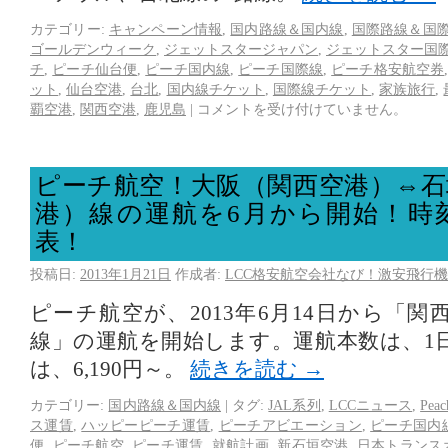
カテゴリー:
キャンペーン情報
,
国内路線＆国内線
,
国際路線＆国
ゴールデンウィーク
,
ジェットスタージャパン
,
ジェットスター国
チ
,
ピーチ仙台便
,
ピーチ国内線
,
ピーチ国際線
,
ピーチ格安航空券
ット
,
仙台空港
,
台北
,
国内線チケット
,
国際線チケット
,
家族旅行
,
覇空港
,
関西空港
,
鹿児島
|
コメントを受け付けていません。
ピーチ航空！大阪（関西空港）⇔石
港）線の運航を6月から開始！時
表！
投稿日:
2013年1月21日
作成者:
LCC格安航空会社なび！激安飛行機
ピーチ航空が、2013年6月14日から「
線」の運航を開始します。運航本数は、1日
は、6,190円～。
続きを読む
→
カテゴリー:
国内路線＆国内線
|
タグ:
JAL系列
,
LCCニュース
,
Pe
ス運賃
,
ハッピーピーチ運賃
,
ピーチアビエーション
,
ピーチ国内
便
,
ピーチ航空
,
ピーチ運賃
,
就航計画
,
新石垣空港
,
日本トランス