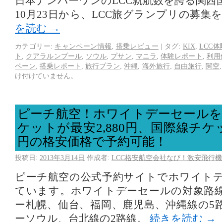
日本ナンバーワンのLCC就航数を誇る関西国
10月23日から、LCC旅グランプリの募集
を読む
→
カテゴリー:
キャンペーン情報
,
搭乗レビュー
|
タグ:
KIX
,
LCC
ト
,
クアラルンプール
,
ソウル
,
プサン
,
マニラ
,
体験レポート
,
利用
ペーン
,
搭乗レポート
,
旅行プラン
,
沖縄
,
海外旅行
,
自由旅行
,
関空
け付けていません。
ピーチ航空！ホワイトデーセールを
ケットが最安2,880円、国際線チケッ
円の格安価格で予約可能！
投稿日:
2013年3月14日
作成者:
LCC格安航空会社なび！激安飛行機
ピーチ航空の公式予約サイトでホワイト
ています。ホワイトデーセールの対象路
ー札幌、仙台、福岡、鹿児島、沖縄線の5
ーソウル、台北線の2路線。
続きを読む
→