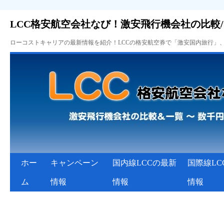
LCC格安航空会社なび！激安飛行機会社の比較
ローコストキャリアの最新情報を紹介！LCCの格安航空券で「激安国内旅行」
ホー
キャンペーン
国内線LCCの最新
国際線LC
ム
情報
情報
情報