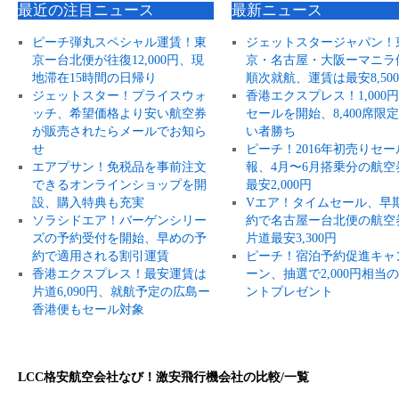
最近の注目ニュース
最新ニュース
ピーチ弾丸スペシャル運賃！東
ジェットスタージャパン！
京ー台北便が往復12,000円、現
京・名古屋・大阪ーマニラ
地滞在15時間の日帰り
順次就航、運賃は最安8,50
ジェットスター！プライスウォ
香港エクスプレス！1,000
ッチ、希望価格より安い航空券
セールを開始、8,400席限
が販売されたらメールでお知ら
い者勝ち
せ
ピーチ！2016年初売りセー
エアプサン！免税品を事前注文
報、4月〜6月搭乗分の航空
できるオンラインショップを開
最安2,000円
設、購入特典も充実
Vエア！タイムセール、早
ソラシドエア！バーゲンシリー
約で名古屋ー台北便の航空
ズの予約受付を開始、早めの予
片道最安3,300円
約で適用される割引運賃
ピーチ！宿泊予約促進キャ
香港エクスプレス！最安運賃は
ーン、抽選で2,000円相当
片道6,090円、就航予定の広島ー
ントプレゼント
香港便もセール対象
LCC格安航空会社なび！激安飛行機会社の比較/一覧