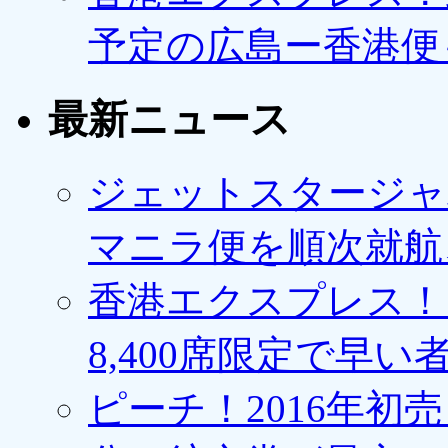
予定の広島ー香港便
最新ニュース
ジェットスタージャ
マニラ便を順次就航、
香港エクスプレス！1
8,400席限定で早い
ピーチ！2016年初