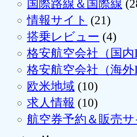
国際路線＆国際線
(2
情報サイト
(21)
搭乗レビュー
(4)
格安航空会社（国内L
格安航空会社（海外L
欧米地域
(10)
求人情報
(10)
航空券予約＆販売サ