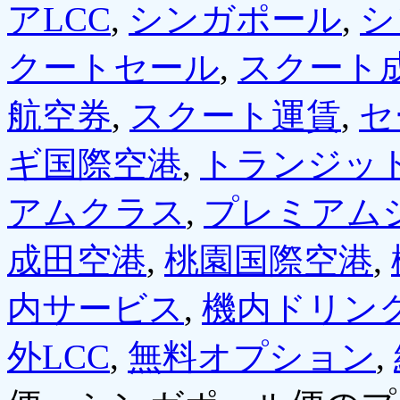
アLCC
,
シンガポール
,
シ
クートセール
,
スクート
航空券
,
スクート運賃
,
セ
ギ国際空港
,
トランジッ
アムクラス
,
プレミアム
成田空港
,
桃園国際空港
,
内サービス
,
機内ドリン
外LCC
,
無料オプション
,