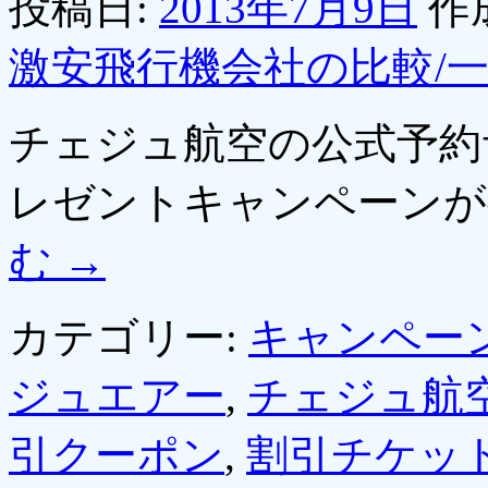
投稿日:
2013年7月9日
作
激安飛行機会社の比較/
チェジュ航空の公式予約
レゼントキャンペーン
む
→
カテゴリー:
キャンペー
ジュエアー
,
チェジュ航
引クーポン
,
割引チケッ