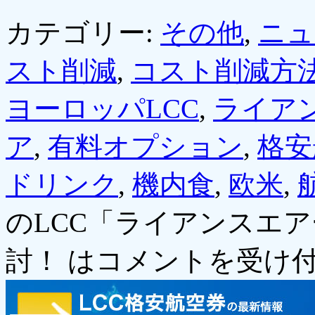
カテゴリー:
その他
,
ニュ
スト削減
,
コスト削減方
ヨーロッパLCC
,
ライア
ア
,
有料オプション
,
格安
ドリンク
,
機内食
,
欧米
,
のLCC「ライアンスエ
討！ は
コメントを受け