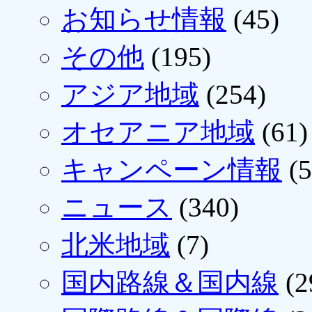
お知らせ情報
(45)
その他
(195)
アジア地域
(254)
オセアニア地域
(61)
キャンペーン情報
(5
ニュース
(340)
北米地域
(7)
国内路線＆国内線
(2