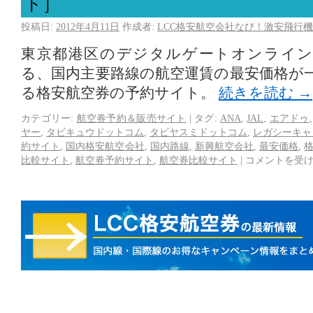
ト］
投稿日:
2012年4月11日
作成者:
LCC格安航空会社なび！激安飛行機
東京都港区のデジタルゲートオンライン
る、国内主要路線の航空運賃の最安価格が
る格安航空券の予約サイト。
続きを読む
→
カテゴリー:
航空券予約＆販売サイト
|
タグ:
ANA
,
JAL
,
エアドゥ
ヤー
,
タビキュウドットコム
,
タビヤスミドットコム
,
レガシーキャ
約サイト
,
国内格安航空会社
,
国内路線
,
新興航空会社
,
最安価格
,
比較サイト
,
航空券予約サイト
,
航空券比較サイト
|
コメントを受