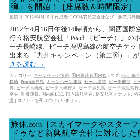
弾」を開始！［座席数＆時間限定］
投稿日:
2012年4月16日
作成者:
LCC格安航空会社なび！激安飛行機
2012年4月16日午後14時頃から、関西国
行う格安航空会社「Peach（ピーチ）」
ーチ長崎線、ピーチ鹿児島線の航空チケッ
出来る「九州キャンペーン（第二弾）」
きを読む
→
カテゴリー:
キャンペーン情報
,
国内路線＆国内線
|
タグ:
Peach
長崎
,
Peach鹿児島
,
キャンペーン運賃
,
セール運賃
,
ピーチ航空
,
ピ
券
,
ピーチ長崎線
,
ピーチ長崎行き
,
ピーチ鹿児島
,
ピーチ鹿児島行
空券
,
割引運賃
,
国内線LCC
,
国内線航空券
,
格安航空チケット
,
格
港
|
コメントを受け付けていません。
旅休.com［スカイマークやスター
ドゥなど新興航空会社に対応した