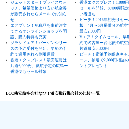
ジェットスター！プライスウォ
香港エクスプレス！1,000
ッチ、希望価格より安い航空券
セールを開始、8,400席限
が販売されたらメールでお知ら
い者勝ち
せ
ピーチ！2016年初売りセー
エアプサン！免税品を事前注文
報、4月〜6月搭乗分の航空
できるオンラインショップを開
最安2,000円
設、購入特典も充実
Vエア！タイムセール、早
ソラシドエア！バーゲンシリー
約で名古屋ー台北便の航空
ズの予約受付を開始、早めの予
片道最安3,300円
約で適用される割引運賃
ピーチ！宿泊予約促進キャ
香港エクスプレス！最安運賃は
ーン、抽選で2,000円相当
片道6,090円、就航予定の広島ー
ントプレゼント
香港便もセール対象
LCC格安航空会社なび！激安飛行機会社の比較/一覧