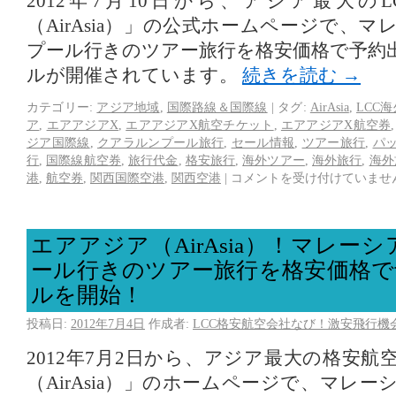
2012年7月10日から、アジア最大の
（AirAsia）」の公式ホームページで、
プール行きのツアー旅行を格安価格で予約
ルが開催されています。
続きを読む
→
カテゴリー:
アジア地域
,
国際路線＆国際線
|
タグ:
AirAsia
,
LCC
ア
,
エアアジアX
,
エアアジアX航空チケット
,
エアアジアX航空券
ジア国際線
,
クアラルンプール旅行
,
セール情報
,
ツアー旅行
,
パ
行
,
国際線航空券
,
旅行代金
,
格安旅行
,
海外ツアー
,
海外旅行
,
海外
港
,
航空券
,
関西国際空港
,
関西空港
|
コメントを受け付けていませ
エアアジア（AirAsia）！マレー
ール行きのツアー旅行を格安価格で
ルを開始！
投稿日:
2012年7月4日
作成者:
LCC格安航空会社なび！激安飛行機
2012年7月2日から、アジア最大の格安
（AirAsia）」のホームページで、マレ