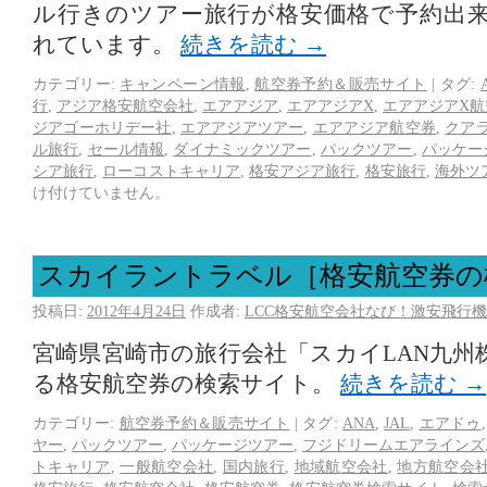
ル行きのツアー旅行が格安価格で予約出
れています。
続きを読む
→
カテゴリー:
キャンペーン情報
,
航空券予約＆販売サイト
|
タグ:
行
,
アジア格安航空会社
,
エアアジア
,
エアアジアX
,
エアアジアX航
ジアゴーホリデー社
,
エアアジアツアー
,
エアアジア航空券
,
クア
ル旅行
,
セール情報
,
ダイナミックツアー
,
パックツアー
,
パッケー
シア旅行
,
ローコストキャリア
,
格安アジア旅行
,
格安旅行
,
海外ツ
け付けていません。
スカイラントラベル［格安航空券の
投稿日:
2012年4月24日
作成者:
LCC格安航空会社なび！激安飛行機
宮崎県宮崎市の旅行会社「スカイLAN九州
る格安航空券の検索サイト。
続きを読む
→
カテゴリー:
航空券予約＆販売サイト
|
タグ:
ANA
,
JAL
,
エアドゥ
ヤー
,
パックツアー
,
パッケージツアー
,
フジドリームエアラインズ
トキャリア
,
一般航空会社
,
国内旅行
,
地域航空会社
,
地方航空会