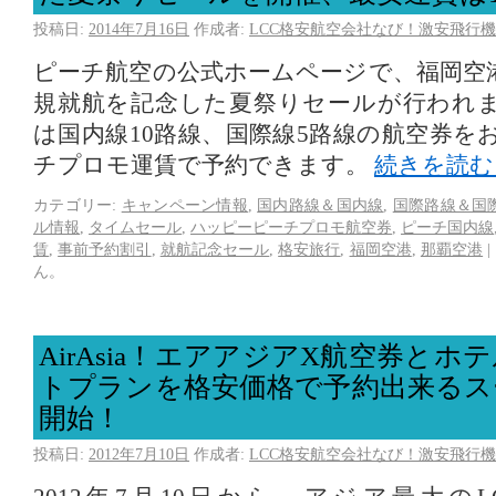
投稿日:
2014年7月16日
作成者:
LCC格安航空会社なび！激安飛行機
ピーチ航空の公式ホームページで、福岡空
規就航を記念した夏祭りセールが行われ
は国内線10路線、国際線5路線の航空券を
チプロモ運賃で予約できます。
続きを読
カテゴリー:
キャンペーン情報
,
国内路線＆国内線
,
国際路線＆国
ル情報
,
タイムセール
,
ハッピーピーチプロモ航空券
,
ピーチ国内線
賃
,
事前予約割引
,
就航記念セール
,
格安旅行
,
福岡空港
,
那覇空港
|
ん。
AirAsia！エアアジアX航空券と
トプランを格安価格で予約出来るス
開始！
投稿日:
2012年7月10日
作成者:
LCC格安航空会社なび！激安飛行機