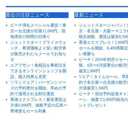
最近の注目ニュース
最新ニュース
ピーチ弾丸スペシャル運賃！東
ジェットスタージャパン！
京ー台北便が往復12,000円、現
京・名古屋・大阪ーマニラ
地滞在15時間の日帰り
順次就航、運賃は最安8,50
ジェットスター！プライスウォ
香港エクスプレス！1,000
ッチ、希望価格より安い航空券
セールを開始、8,400席限
が販売されたらメールでお知ら
い者勝ち
せ
ピーチ！2016年初売りセー
エアプサン！免税品を事前注文
報、4月〜6月搭乗分の航空
できるオンラインショップを開
最安2,000円
設、購入特典も充実
Vエア！タイムセール、早
ソラシドエア！バーゲンシリー
約で名古屋ー台北便の航空
ズの予約受付を開始、早めの予
片道最安3,300円
約で適用される割引運賃
ピーチ！宿泊予約促進キャ
香港エクスプレス！最安運賃は
ーン、抽選で2,000円相当
片道6,090円、就航予定の広島ー
ントプレゼント
香港便もセール対象