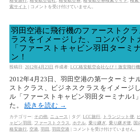
格安旅行
,
格安航空会社
,
格安航空券
,
格安航空券検索サイト
,
検索
索サイト
|
コメントを受け付けていません。
羽田空港に飛行機のファーストクラ
ラスをイメージした、コンパクト
「ファーストキャビン羽田ターミナ
ン！
投稿日:
2012年4月23日
作成者:
LCC格安航空会社なび！激安飛行機
2012年4月23日、羽田空港の第一ターミ
ストクラス、ビジネスクラスをイメージ
ル「ファーストキャビン羽田ターミナル1
た。
続きを読む
→
カテゴリー:
その他
,
ニュース
|
タグ:
LCC旅行
,
トランジット便
,
ャビン羽田
,
ファーストクラス
,
ホテル
,
乗り継ぎ
,
乗り継ぎ便
,
国
格安旅行
,
空港
,
羽田
,
羽田空港
|
コメントを受け付けていません。