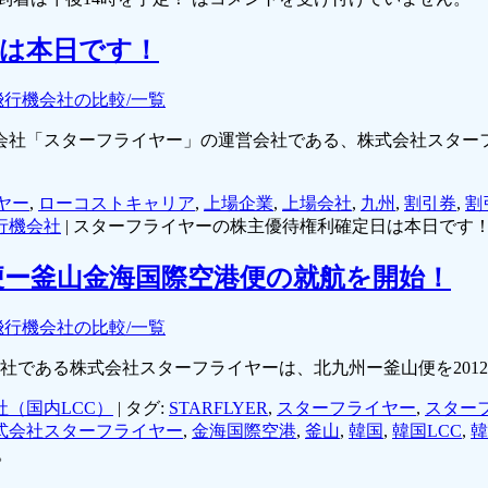
は本日です！
飛行機会社の比較/一覧
社「スターフライヤー」の運営会社である、株式会社スターフラ
ヤー
,
ローコストキャリア
,
上場企業
,
上場会社
,
九州
,
割引券
,
割
行機会社
|
スターフライヤーの株主優待権利確定日は本日です！
便ー釜山金海国際空港便の就航を開始！
飛行機会社の比較/一覧
営会社である株式会社スターフライヤーは、北九州ー釜山便を201
社（国内LCC）
|
タグ:
STARFLYER
,
スターフライヤー
,
スター
式会社スターフライヤー
,
金海国際空港
,
釜山
,
韓国
,
韓国LCC
,
韓
。