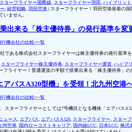
スターフライヤー国際線
,
スターフライヤー羽田
,
ハイブリット
ー
,
経営戦略
,
羽田空港
|
スターフライヤー！羽田空港発着の国際
ていません。
乗出来る「株主優待券」の発行基準を変
飛行機会社の比較/一覧
運営会社である株式会社スターフライヤーは株主優待券の発行基準
,
スターフライヤー株主優待券
,
スターフライヤー運賃
,
ハイブリ
ーフライヤー！普通運賃の半額で搭乗出来る「株主優待券」の
アバスA320型機」を受領！北九州空港
飛行機会社の比較/一覧
ー」は、スターフライヤーとしては7号機目となる機体「エアバスA
Cニュース
,
エアバス
,
エアバスA320
,
スターフライヤー
,
スターフ
九州空港
,
国内ローコストキャリア
,
国内線LCC
,
日本LCC
,
株式
到着は午後14時を予定！ は
コメントを受け付けていません。