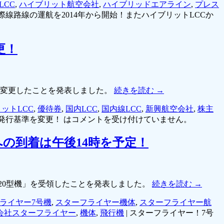
LCC
,
ハイブリット航空会社
,
ハイブリッドエアライン
,
プレス
線路線の運航を2014年から開始！またハイブリットLCCか
更！
を変更したことを発表しました。
続きを読む
→
ットLCC
,
優待券
,
国内LCC
,
国内線LCC
,
新興航空会社
,
株主
発行基準を変更！ は
コメントを受け付けていません。
への到着は午後14時を予定！
320型機」を受領したことを発表しました。
続きを読む
→
ライヤー7号機
,
スターフライヤー機体
,
スターフライヤー航
会社スターフライヤー
,
機体
,
飛行機
|
スターフライヤー！7号