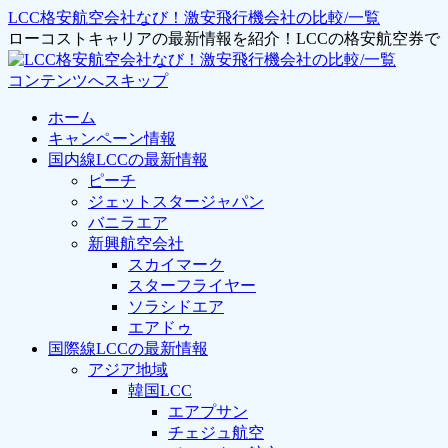
LCC格安航空会社なび！激安飛行機会社の比較/一覧
ローコストキャリアの最新情報を紹介！LCCの格安航空券
コンテンツへスキップ
ホーム
キャンペーン情報
国内線LCCの最新情報
ピーチ
ジェットスタージャパン
バニラエア
新興航空会社
スカイマーク
スターフライヤー
ソラシドエア
エアドゥ
国際線LCCの最新情報
アジア地域
韓国LCC
エアプサン
チェジュ航空