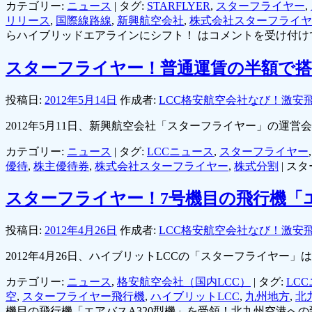
カテゴリー:
ニュース
|
タグ:
STARFLYER
,
スターフライヤー
,
リリース
,
国際線路線
,
新興航空会社
,
株式会社スターフライヤ
らハイブリッドエアラインにシフト！ は
コメントを受け付け
スターフライヤー！普通運賃の半額で搭
投稿日:
2012年5月14日
作成者:
LCC格安航空会社なび！激安
2012年5月11日、新興航空会社「スターフライヤー」の
カテゴリー:
ニュース
|
タグ:
LCCニュース
,
スターフライヤー
優待
,
株主優待券
,
株式会社スターフライヤー
,
株式分割
|
スタ
スターフライヤー！7号機目の飛行機「エ
投稿日:
2012年4月26日
作成者:
LCC格安航空会社なび！激安
2012年4月26日、ハイブリットLCCの「スターフライヤ
カテゴリー:
ニュース
,
格安航空会社（国内LCC）
|
タグ:
LC
空
,
スターフライヤー飛行機
,
ハイブリットLCC
,
九州地方
,
北
機目の飛行機「エアバスA320型機」を受領！北九州空港への