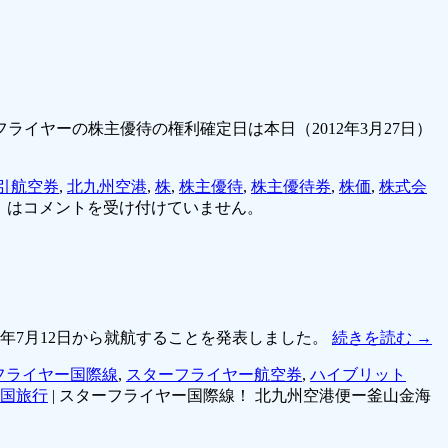
イヤーの株主優待の権利確定日は本日（2012年3月27日）
引航空券
,
北九州空港
,
株
,
株主優待
,
株主優待券
,
株価
,
株式会
 は
コメントを受け付けていません。
2年7月12日から就航することを発表しました。
続きを読む
→
フライヤー国際線
,
スターフライヤー航空券
,
ハイブリット
国旅行
|
スターフライヤー国際線！ 北九州空港便ー釜山金海