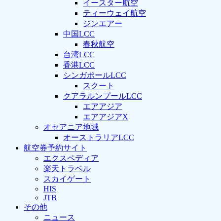
イースター航空
ティーウェイ航空
ジンエアー
中国LCC
春秋航空
台湾LCC
香港LCC
シンガポールLCC
スクート
クアラルンプールLCC
エアアジア
エアアジアX
オセアニア地域
オーストラリアLCC
航空券予約サイト
エクスペディア
楽天トラベル
スカイゲート
HIS
JTB
その他
ニュース