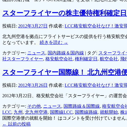
スターフライヤーの株主優待権利確定日
投稿日:
2012年3月27日
作成者:
LCC格安航空会社なび！激安
北九州空港を拠点にフライトサービスの提供を行う格安航空会
となっています。
続きを読む
→
カテゴリー:
ニュース
,
国内路線＆国内線
|
タグ:
スターフライ
社スターフライヤー
,
格安航空会社
,
権利確定日
,
航空会社
,
飛
スターフライヤー国際線！ 北九州空港
投稿日:
2012年3月26日
作成者:
LCC格安航空会社なび！激安
2012年3月22日、格安航空会社「スターフライヤー」の運
カテゴリー:
その他
,
ニュース
,
国際路線＆国際線
,
格安航空会
LCC
,
九州
,
北九州空港
,
国際線LCC
,
国際線路線
,
就航開始
,
株
国際空港便の就航を開始！ は
コメントを受け付けていません
←
以前の投稿