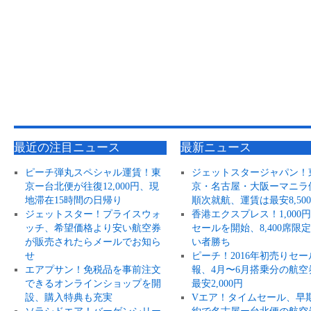
最近の注目ニュース
最新ニュース
ピーチ弾丸スペシャル運賃！東
ジェットスタージャパン！
京ー台北便が往復12,000円、現
京・名古屋・大阪ーマニラ
地滞在15時間の日帰り
順次就航、運賃は最安8,50
ジェットスター！プライスウォ
香港エクスプレス！1,000
ッチ、希望価格より安い航空券
セールを開始、8,400席限
が販売されたらメールでお知ら
い者勝ち
せ
ピーチ！2016年初売りセー
エアプサン！免税品を事前注文
報、4月〜6月搭乗分の航空
できるオンラインショップを開
最安2,000円
設、購入特典も充実
Vエア！タイムセール、早