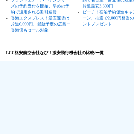
ソラシドエア！バーゲンシリー
約で名古屋ー台北便の航空
ズの予約受付を開始、早めの予
片道最安3,300円
約で適用される割引運賃
ピーチ！宿泊予約促進キャ
香港エクスプレス！最安運賃は
ーン、抽選で2,000円相当
片道6,090円、就航予定の広島ー
ントプレゼント
香港便もセール対象
LCC格安航空会社なび！激安飛行機会社の比較/一覧