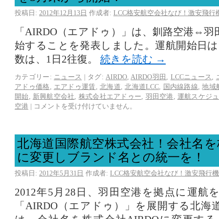
投稿日:
2012年12月13日
作成者:
LCC格安航空会社なび！激安飛行
「AIRDO（エアドゥ）」は、釧路空港⇔
始することを発表しました。運航開始日は、
数は、1日2往復。
続きを読む
→
カテゴリー:
ニュース
|
タグ:
AIRDO
,
AIRDO羽田
,
LCCニュース
,
アドゥ価格
,
エアドゥ運賃
,
北海道
,
北海道LCC
,
国内線路線
,
地域
開始
,
新興航空会社
,
株式会社エアドゥー
,
羽田空港
,
運航スケジ
空港
|
コメントを受け付けていません。
北海道国際航空株式会社！会社名を株
に変更しブランド名との統一を！
投稿日:
2012年5月31日
作成者:
LCC格安航空会社なび！激安飛行機
2012年5月28日、羽田空港を拠点に運
「AIRDO（エアドゥ）」を展開する北海