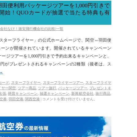
田便利用パッケージツアーを1,000円引きで
開始！QUOカードが抽選で当たる特典も有
空会社なび！激安飛行機会社の比較/一覧
社「スターフライヤー」の公式ホームページで、関空⇔羽田便
ペーンが開催されています。開催されているキャンペーン
ージツアーを1,000円引きで予約出来るキャンペーンと、
,000円がプレゼントされるキャンペーンの2種類（後者は、ス
→
カード
,
スターフライヤー
,
スターフライヤーツアー
,
スターフライヤ
イヤー関空
,
ツアー商品
,
ツアー旅行
,
パッケージツアー
,
プレゼントキ
出張
,
懸賞キャンペーン
,
抽選キャンペーン
,
新興航空会社
,
旅行商品
,
空券
,
羽田空港
,
関西空港
|
コメントを受け付けていません。