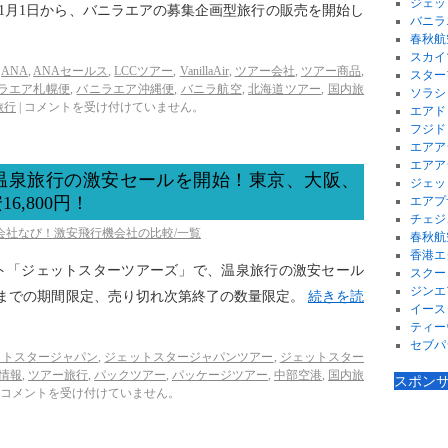
ジェッ
年11月1日から、バニラエアの募集企画型旅行の販売を開始し
バニラ
春秋航
スカイ
ANA
,
ANAセールス
,
LCCツアー
,
VanillaAir
,
ツアー会社
,
ツアー商品
,
スター
ラエア札幌便
,
バニラエア沖縄便
,
バニラ航空
,
北海道ツアー
,
国内旅
ソラシ
旅行
|
コメントを受け付けていません。
エアド
フジド
エアア
エアア
温泉旅行の激安セールを開始！東京、大阪、
ジェッ
,800円！
エアプ
チェジ
空会社なび！激安飛行機会社の比較/一覧
春秋航
香港エ
ト「ジェットスターツアーズ」で、温泉旅行の激安セール
スクー
ジンエ
日までの期間限定、売り切れ次第終了の数量限定。
続きを読
イース
ティー
セブパ
ットスタージャパン
,
ジェットスタージャパンツアー
,
ジェットスター
情報
,
ツアー旅行
,
パックツアー
,
パッケージツアー
,
中部空港
,
国内旅
スポン
コメントを受け付けていません。