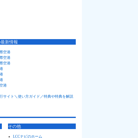
の最新情報
際空港
際空港
際空港
港
港
港
空港
その他
LCCナビのホーム