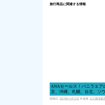
旅行商品に関連する情報
ANAセールス！バニラエ
京、沖縄、札幌、台北、ソ
投稿日:
2013年11月12日
作成者:
LCC格安