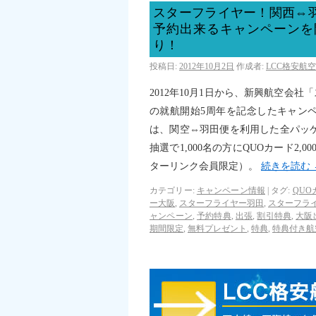
スターフライヤー！関西⇔羽
予約出来るキャンペーンを
り！
投稿日:
2012年10月2日
作成者:
LCC格安航
2012年10月1日から、新興航空会
の就航開始5周年を記念したキャン
は、関空⇔羽田便を利用した全パッケ
抽選で1,000名の方にQUOカード2
ターリンク会員限定）。
続きを読む
カテゴリー:
キャンペーン情報
|
タグ:
QUO
ー大阪
,
スターフライヤー羽田
,
スターフラ
ャンペーン
,
予約特典
,
出張
,
割引特典
,
大阪
期間限定
,
無料プレゼント
,
特典
,
特典付き航