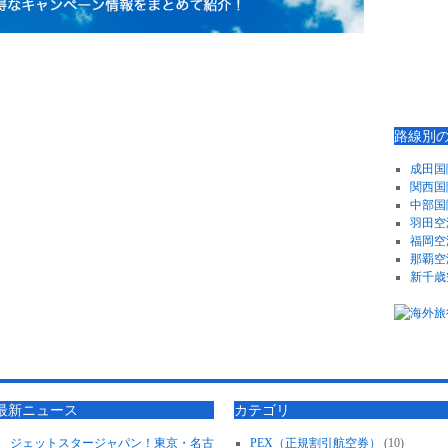
路線別
成田国
関西国
中部国
羽田空
福岡空
那覇空
新千歳
最新ニュース
カテゴリ
ジェットスタージャパン！東京・名古
PEX（正規割引航空券）
(10)