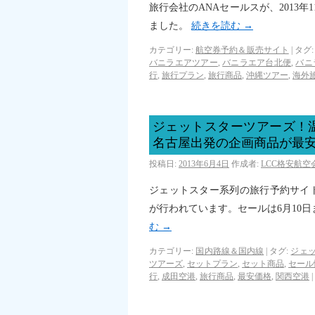
旅行会社のANAセールスが、2013
ました。
続きを読む
→
カテゴリー:
航空券予約＆販売サイト
|
タグ:
バニラエアツアー
,
バニラエア台北便
,
バニ
行
,
旅行プラン
,
旅行商品
,
沖縄ツアー
,
海外
ジェットスターツアーズ！
名古屋出発の企画商品が最安16
投稿日:
2013年6月4日
作成者:
LCC格安航
ジェットスター系列の旅行予約サイ
が行われています。セールは6月10
む
→
カテゴリー:
国内路線＆国内線
|
タグ:
ジェ
ツアーズ
,
セットプラン
,
セット商品
,
セール
行
,
成田空港
,
旅行商品
,
最安価格
,
関西空港
|