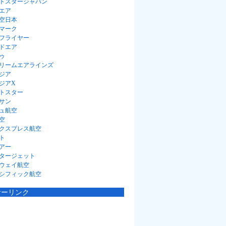
トスタージャパン
エア
空日本
マーク
フライヤー
ドエア
ゥ
リームエアラインズ
ジア
ジアX
トスター
サン
ュ航空
空
クスプレス航空
ト
アー
タージェット
ウェイ航空
シフィック航空
サーリンク