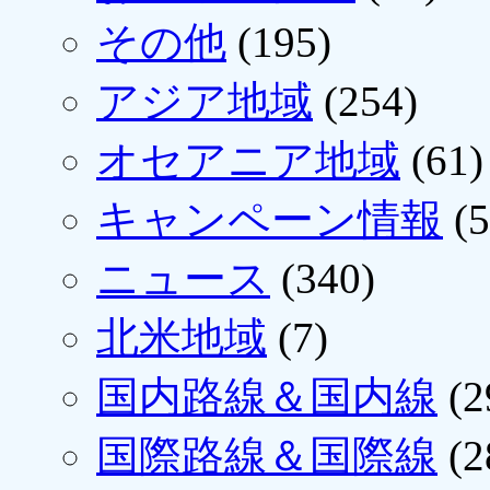
その他
(195)
アジア地域
(254)
オセアニア地域
(61)
キャンペーン情報
(5
ニュース
(340)
北米地域
(7)
国内路線＆国内線
(2
国際路線＆国際線
(2