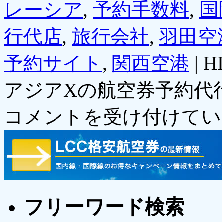
レーシア
,
予約手数料
,
国
行代店
,
旅行会社
,
羽田空
予約サイト
,
関西空港
|
H
アジアXの航空券予約代
コメントを受け付けてい
フリーワード検索