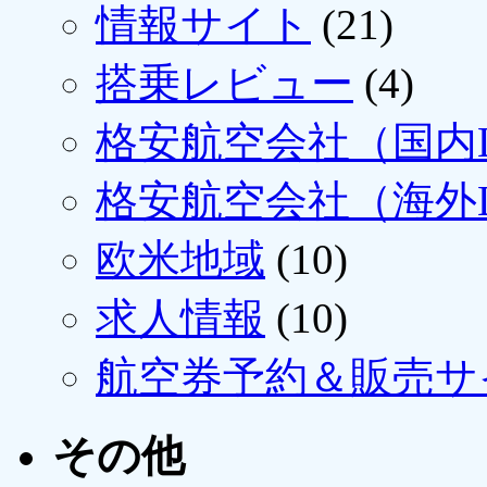
情報サイト
(21)
搭乗レビュー
(4)
格安航空会社（国内L
格安航空会社（海外L
欧米地域
(10)
求人情報
(10)
航空券予約＆販売サ
その他