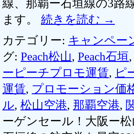
線、那覇ー石垣線の3路
ます。
続きを読む
→
カテゴリー:
キャンペー
グ:
Peach松山
,
Peach石垣
ーピーチプロモ運賃
,
ピ
運賃
,
プロモーション価
ル
,
松山空港
,
那覇空港
,
ーゲンセール！大阪ー松