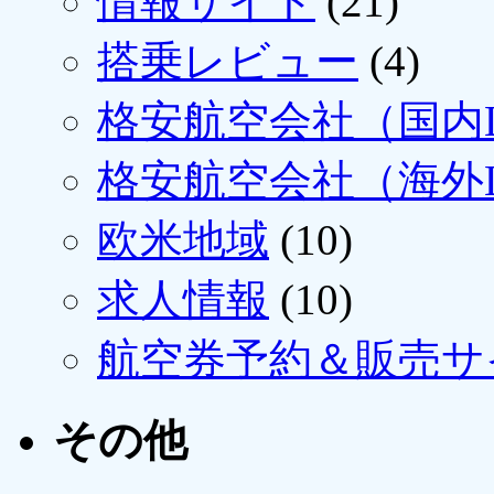
情報サイト
(21)
搭乗レビュー
(4)
格安航空会社（国内L
格安航空会社（海外L
欧米地域
(10)
求人情報
(10)
航空券予約＆販売サ
その他