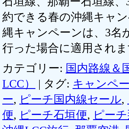
石垣線、那覇ー石垣線、
約できる春の沖縄キャン
縄キャンペーンは、3名
行った場合に適用され
カテゴリー:
国内路線＆
LCC）
|
タグ:
キャンペ
ー
,
ピーチ国内線セール
,
便
,
ピーチ石垣便
,
ピーチ