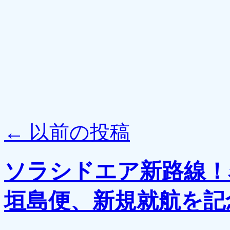
←
以前の投稿
ソラシドエア新路線！
垣島便、新規就航を記