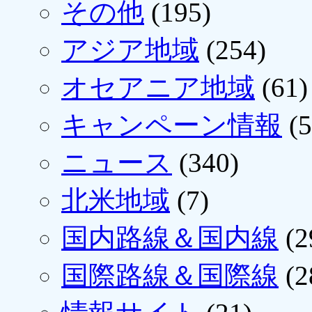
その他
(195)
アジア地域
(254)
オセアニア地域
(61)
キャンペーン情報
(5
ニュース
(340)
北米地域
(7)
国内路線＆国内線
(2
国際路線＆国際線
(2