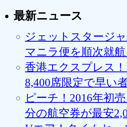
最新ニュース
ジェットスタージャ
マニラ便を順次就航、
香港エクスプレス！1
8,400席限定で早い
ピーチ！2016年初
分の航空券が最安2,0