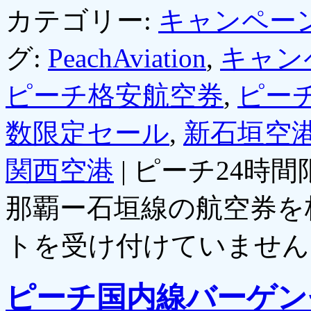
カテゴリー:
キャンペー
グ:
PeachAviation
,
キャン
ピーチ格安航空券
,
ピー
数限定セール
,
新石垣空
関西空港
|
ピーチ24時
那覇ー石垣線の航空券を
トを受け付けていません
ピーチ国内線バーゲン