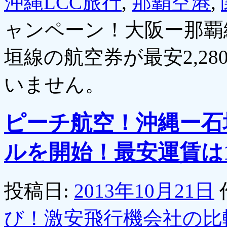
沖縄LCC旅行
,
那覇空港
,
ャンペーン！大阪ー那覇
垣線の航空券が最安2,280
いません。
ピーチ航空！沖縄ー石
ルを開始！最安運賃は1,
投稿日:
2013年10月21日
び！激安飛行機会社の比