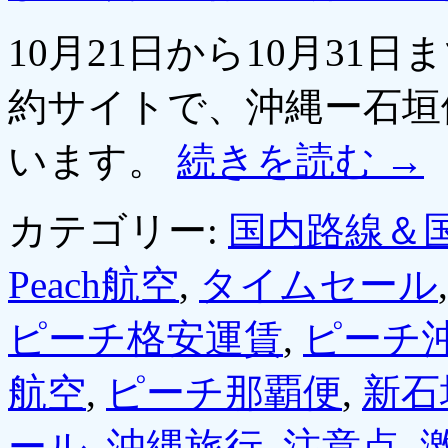
10月21日から10月3
約サイトで、沖縄ー石垣
います。
続きを読む
→
カテゴリー:
国内路線＆
Peach航空
,
タイムセール
ピーチ格安運賃
,
ピーチ
航空
,
ピーチ那覇便
,
新石
ール
,
沖縄旅行
,
注意点
,