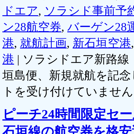
ドエア
,
ソラシド事前予
ン28航空券
,
バーゲン28
港
,
就航計画
,
新石垣空港
港
|
ソラシドエア新路線
垣島便、新規就航を記念
トを受け付けていません
ピーチ24時間限定セ
石垣線の航空券を格安