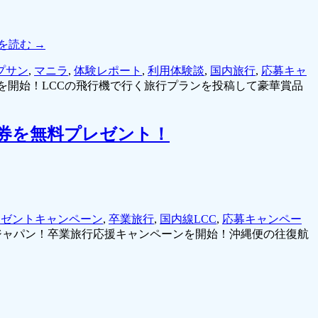
を読む
→
プサン
,
マニラ
,
体験レポート
,
利用体験談
,
国内旅行
,
応募キャ
を開始！LCCの飛行機で行く旅行プランを投稿して豪華賞品
券を無料プレゼント！
レゼントキャンペーン
,
卒業旅行
,
国内線LCC
,
応募キャンペー
ジャパン！卒業旅行応援キャンペーンを開始！沖縄便の往復航