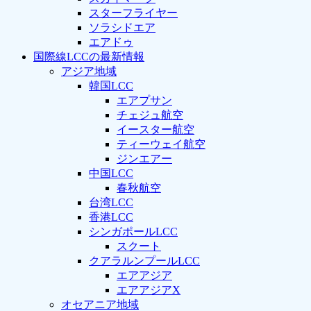
スターフライヤー
ソラシドエア
エアドゥ
国際線LCCの最新情報
アジア地域
韓国LCC
エアプサン
チェジュ航空
イースター航空
ティーウェイ航空
ジンエアー
中国LCC
春秋航空
台湾LCC
香港LCC
シンガポールLCC
スクート
クアラルンプールLCC
エアアジア
エアアジアX
オセアニア地域