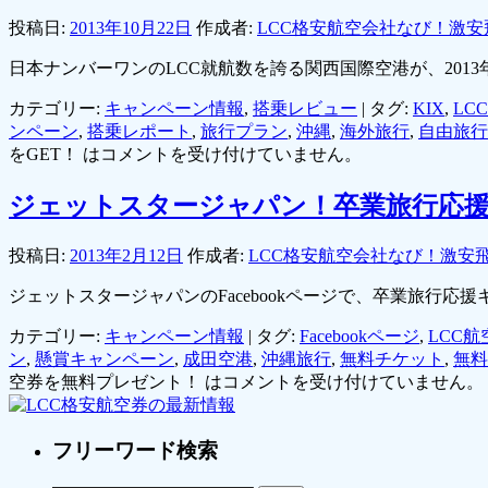
投稿日:
2013年10月22日
作成者:
LCC格安航空会社なび！激安
日本ナンバーワンのLCC就航数を誇る関西国際空港が、2013
カテゴリー:
キャンペーン情報
,
搭乗レビュー
|
タグ:
KIX
,
LC
ンペーン
,
搭乗レポート
,
旅行プラン
,
沖縄
,
海外旅行
,
自由旅行
をGET！ は
コメントを受け付けていません。
ジェットスタージャパン！卒業旅行応
投稿日:
2013年2月12日
作成者:
LCC格安航空会社なび！激安
ジェットスタージャパンのFacebookページで、卒業旅行応
カテゴリー:
キャンペーン情報
|
タグ:
Facebookページ
,
LCC航
ン
,
懸賞キャンペーン
,
成田空港
,
沖縄旅行
,
無料チケット
,
無料
空券を無料プレゼント！ は
コメントを受け付けていません。
フリーワード検索