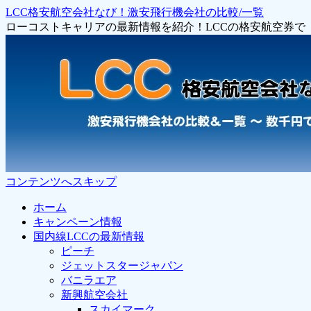
LCC格安航空会社なび！激安飛行機会社の比較/一覧
ローコストキャリアの最新情報を紹介！LCCの格安航空券
コンテンツへスキップ
ホーム
キャンペーン情報
国内線LCCの最新情報
ピーチ
ジェットスタージャパン
バニラエア
新興航空会社
スカイマーク