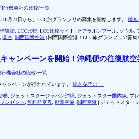
飛行機会社の比較/一覧
年10月23日から、LCC旅グランプリの募集を開始します。
続き
C体験談
,
LCC比較
,
LCC比較サイト
,
クアラルンプール
,
ソウル
,
,
関空
,
関西国際空港
|
関西国際空港！LCC旅グランプリの募集
援キャンペーンを開始！沖縄便の往復航空
飛行機会社の比較/一覧
援キャンペーンが行われています。
続きを読む
→
空券
,
ジェットスタージャパン沖縄
,
ジェットスター国内線
,
プ
プレゼント
,
無料航空券
,
那覇空港
,
関西空港
|
ジェットスター