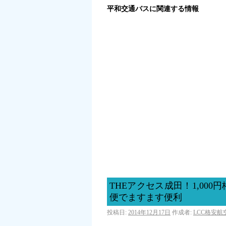
平和交通バスに関連する情報
THEアクセス成田！1,00
便でますます便利
投稿日:
2014年12月17日
作成者:
LCC格安