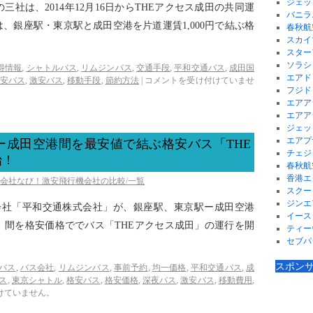
ジェッ
三社は、2014年12月16日からTHEアクセス成田の共同運
バニラ
、銀座駅・東京駅と成田空港を片道運賃1,000円で結ぶ格
春秋航
スカイ
スター
ソラシ
得情報
,
シャトルバス
,
リムジンバス
,
交通手段
,
平和交通バス
,
成田国
エアド
安バス
,
激安バス
,
移動手段
,
節約方法
|
コメントを受け付けていませ
フジド
エアア
エアア
ジェッ
エアプ
ー成田空港間を最安値で結ぶ格安バス「THE
チェジ
始！
春秋航
香港エ
空会社なび！激安飛行機会社の比較/一覧
スクー
ジンエ
バス会社「平和交通株式会社」が、銀座駅、東京駅ー成田空港
イース
）間を格安価格ででバス「THEアクセス成田」の運行を開
ティー
セブパ
スポン
バス
,
バス会社
,
リムジンバス
,
事前予約
,
均一価格
,
平和交通バス
,
成
ス
,
東京シャトル
,
格安バス
,
格安価格
,
深夜バス
,
激安バス
,
移動費用
,
けていません。