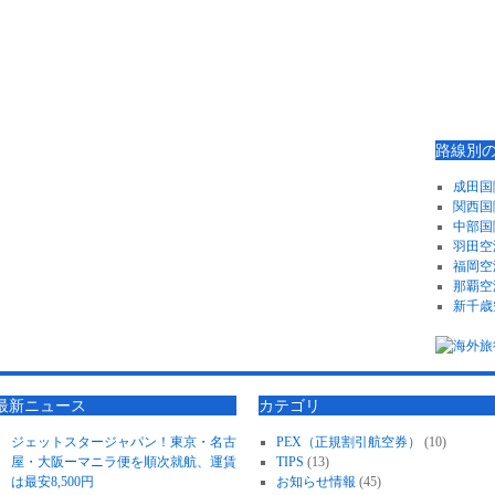
路線別
成田国
関西国
中部国
羽田空
福岡空
那覇空
新千歳
最新ニュース
カテゴリ
ジェットスタージャパン！東京・名古
PEX（正規割引航空券）
(10)
屋・大阪ーマニラ便を順次就航、運賃
TIPS
(13)
は最安8,500円
お知らせ情報
(45)