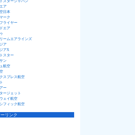
トスタージャパン
エア
空日本
マーク
フライヤー
ドエア
ゥ
リームエアラインズ
ジア
ジアX
トスター
サン
ュ航空
空
クスプレス航空
ト
アー
タージェット
ウェイ航空
シフィック航空
サーリンク