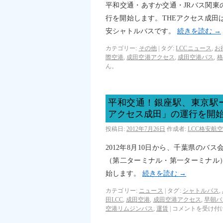
平和交通・あすか交通・JRバス関東の
行を開始します。THEアクセス成田は
安シャトルバスです。
続きを読む
→
カテゴリー:
その他
|
タグ:
LCCニュース
,
お
際空港
,
成田空港アクセス
,
成田空港バス
,
格
ん。
平和交通！銀座駅、東京駅
アクセス成田」の運行を開
投稿日:
2012年7月26日
作成者:
LCC格安航
2012年8月10日から、千葉県の
（第二ターミナル・第一ターミナル
始します。
続きを読む
→
カテゴリー:
ニュース
|
タグ:
シャトルバス
,
田LCC
,
成田空港
,
成田空港アクセス
,
早朝バ
空港リムジンバス
,
運賃
|
コメントを受け付