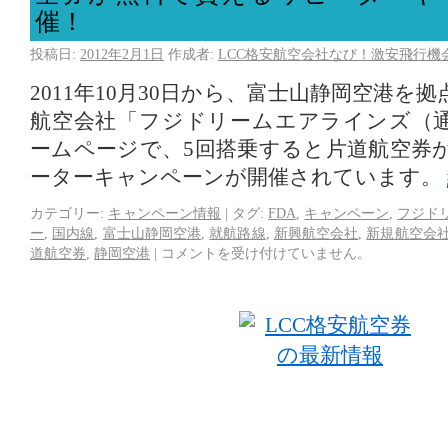
催！
投稿日:
2012年2月1日
作成者:
LCC格安航空会社なび！激安飛行機
2011年10月30日から、富士山静岡空港を
航空会社「フジドリームエアラインズ（通
ームページで、5回搭乗すると片道航空券
ーターキャンペーンが開催されています。
カテゴリー:
キャンペーン情報
|
タグ:
FDA
,
キャンペーン
,
フジド
ー
,
国内線
,
富士山静岡空港
,
就航路線
,
新興航空会社
,
新規航空会
道航空券
,
静岡空港
|
コメントを受け付けていません。