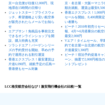
京ー台北便が往復12,000円、現
京・名古屋・大阪ーマニラ
地滞在15時間の日帰り
順次就航、運賃は最安8,50
ジェットスター！プライスウォ
香港エクスプレス！1,000
ッチ、希望価格より安い航空券
セールを開始、8,400席限
が販売されたらメールでお知ら
い者勝ち
せ
ピーチ！2016年初売りセー
エアプサン！免税品を事前注文
報、4月〜6月搭乗分の航空
できるオンラインショップを開
最安2,000円
設、購入特典も充実
Vエア！タイムセール、早
ソラシドエア！バーゲンシリー
約で名古屋ー台北便の航空
ズの予約受付を開始、早めの予
片道最安3,300円
約で適用される割引運賃
ピーチ！宿泊予約促進キャ
香港エクスプレス！最安運賃は
ーン、抽選で2,000円相当
片道6,090円、就航予定の広島ー
ントプレゼント
香港便もセール対象
LCC格安航空会社なび！激安飛行機会社の比較/一覧