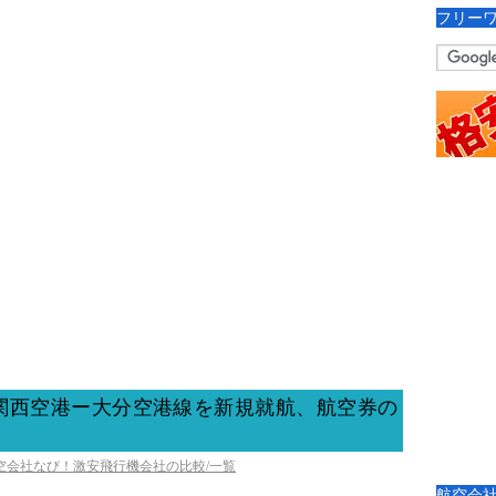
フリー
関西空港ー大分空港線を新規就航、航空券の
航空会社なび！激安飛行機会社の比較/一覧
航空会