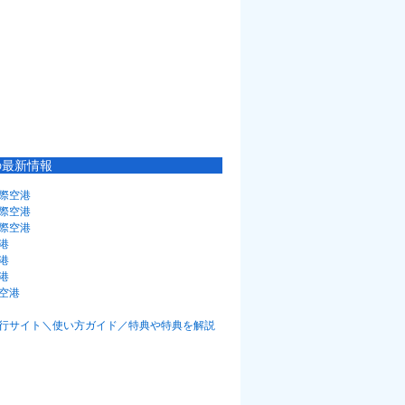
の最新情報
際空港
際空港
際空港
港
港
港
空港