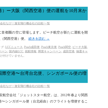
港）ー大阪（関西空港）便の運航を10月末か
空会社なび！激安飛行機会社の比較/一覧
遂に首都圏の空に登場します。ピーチ航空が新たに運航を開
阪（関西空港）便。
続きを読む
→
タグ:
LCCニュース
,
Peach成田便
,
Peach東京便
,
Peach関空
,
ピーチ大阪
,
ペーン
,
国内線LCC
,
就航情報
,
懸賞キャンペーン
,
成田空港
,
抽選キャ
け付けていません。
国際空港〜台湾台北便、シンガポール便の増
空会社なび！激安飛行機会社の比較/一覧
の格安航空会社「ジェットスター航空」は、2012年春より関西
港〜シンガポール便（台北経由）のフライトを増便するこ