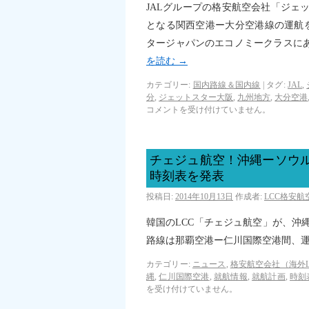
JALグループの格安航空会社「ジェッ
となる関西空港ー大分空港線の運航
タージャパンのエコノミークラスにあた
を読む
→
カテゴリー:
国内路線＆国内線
|
タグ:
JAL
,
分
,
ジェットスター大阪
,
九州地方
,
大分空港
コメントを受け付けていません。
チェジュ航空！沖縄ーソウル
時刻表を発表
投稿日:
2014年10月13日
作成者:
LCC格安
韓国のLCC「チェジュ航空」が、沖
路線は那覇空港ー仁川国際空港間、運
カテゴリー:
ニュース
,
格安航空会社（海外L
縄
,
仁川国際空港
,
就航情報
,
就航計画
,
時刻
を受け付けていません。