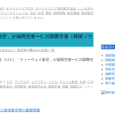
旅行
,
オーストラリアLCC
,
オーストラリア格安航空会社
,
シンガポー
フライトスケジュール
,
台北
,
台湾
,
増便
,
就航情報
,
格安価格
,
格安航空
コメントを受け付けていません。
イ航空」が福岡空港〜仁川国際空港（韓国ソウ
路線別
航空会社なび！激安飛行機会社の比較/一覧
成田国
空会社（LCC）「ティーウェイ航空」が福岡空港〜仁川国際空
関西国
中部国
羽田空
福岡空
那覇空
タグ:
LCC
,
アジアLCC
,
エアプサン
,
ソウル
,
チェジュ航空
,
九州
,
仁川
新千歳
安航空会社
,
済州航空
,
激安航空会社
,
福岡空港
,
韓国
,
韓国LCC
|
コメン