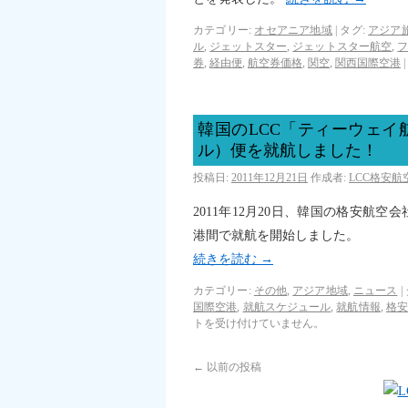
カテゴリー:
オセアニア地域
|
タグ:
アジア
ル
,
ジェットスター
,
ジェットスター航空
,
券
,
経由便
,
航空券価格
,
関空
,
関西国際空港
|
韓国のLCC「ティーウェ
ル）便を就航しました！
投稿日:
2011年12月21日
作成者:
LCC格安
2011年12月20日、韓国の格安航
港間で就航を開始しました。
続きを読む
→
カテゴリー:
その他
,
アジア地域
,
ニュース
|
国際空港
,
就航スケジュール
,
就航情報
,
格
トを受け付けていません。
←
以前の投稿