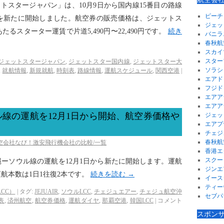
トスタージャパン」は、10月9日から国内線15番目の路線
ピーチ
を新たに開始しました。航空券の販売価格は、ジェットス
ジェッ
るスターター運賃で片道5,490円〜22,490円です。
続き
バニラ
春秋航
スカイ
スター
ジェットスタージャパン
,
ジェットスター国内線
,
ジェットスター大
ソラシ
,
就航情報
,
新規就航
,
時刻表
,
路線情報
,
運航スケジュール
,
関西空港
|
エアド
フジド
エアア
エアア
線の運航を12月1日から開始、航空券価格や
ジェッ
エアプ
チェジ
春秋航
航空会社なび！激安飛行機会社の比較/一覧
香港エ
スクー
縄ーソウル線の運航を12月1日から新たに開始します。運航
ジンエ
航本数は1日1往復2本です。
続きを読む
→
イース
ティー
CC）
|
タグ:
JEJUAIR
,
ソウルLCC
,
チェジュエアー
,
チェジュ航空沖
セブパ
表
,
済州航空
,
航空券価格
,
運航ダイヤ
,
那覇空港
,
韓国LCC
|
コメント
スポン