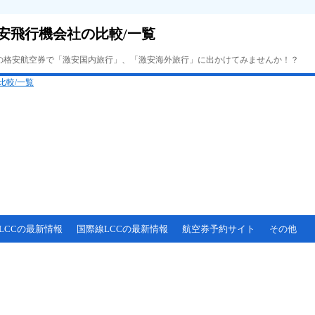
安飛行機会社の比較/一覧
Cの格安航空券で「激安国内旅行」、「激安海外旅行」に出かけてみませんか！？
LCCの最新情報
国際線LCCの最新情報
航空券予約サイト
その他