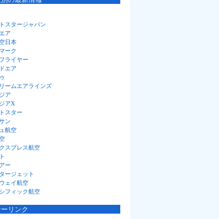
トスタージャパン
エア
空日本
マーク
フライヤー
ドエア
ゥ
リームエアラインズ
ジア
ジアX
トスター
サン
ュ航空
空
クスプレス航空
ト
アー
タージェット
ウェイ航空
シフィック航空
サーリンク