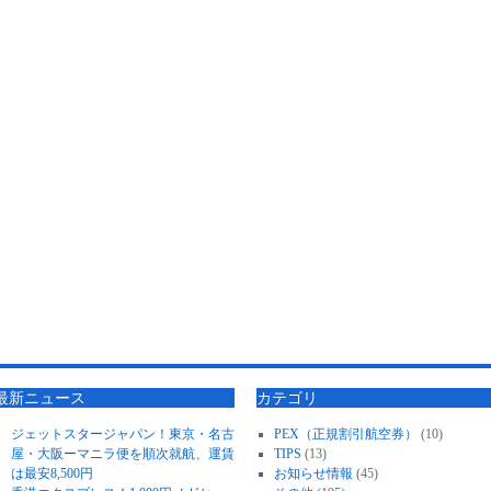
最新ニュース
カテゴリ
ジェットスタージャパン！東京・名古
PEX（正規割引航空券）
(10)
屋・大阪ーマニラ便を順次就航、運賃
TIPS
(13)
は最安8,500円
お知らせ情報
(45)