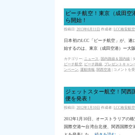
ピーチ航空！東京（成田空
ら開始！
投稿日:
2013年6月11日
作成者:
LCC格安航
日本初のLCC「ピーチ航空」が、
始するのは、東京（成田空港）ー大
カテゴリー:
ニュース
,
国内路線＆国内線
|
ピーチ航空
,
ピーチ路線
,
プレゼントキャン
ンペーン
,
運航情報
,
関西空港
|
コメントを受
ジェットスター航空！関西
便を発表！
投稿日:
2012年1月10日
作成者:
LCC格安航
2012年1月10日、オーストラリア
国際空港〜台湾台北便、関西国際空
とを発表した。
続きを読む
→