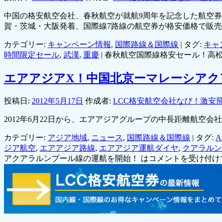
中国の格安航空会社、春秋航空が就航9周年を記念した航空
賀・茨城・大阪発着、国際線7路線の航空券が格安価格で販
カテゴリー:
キャンペーン情報
,
国際路線＆国際線
|
タグ:
キャ
時間限定セール
,
武漢
,
重慶
|
春秋航空国際線格安セール！高松、
エアアジアX！中国北京ーマレーシアク
投稿日:
2012年5月17日
作成者:
LCC格安航空会社なび！激安
2012年6月22日から、エアアジアグループの中長距離航
カテゴリー:
アジア地域
,
ニュース
,
国際路線＆国際線
|
タグ:
A
ジア航空
,
エアアジア路線
,
エアアジア運航ダイヤ
,
クアラルン
アクアラルンプール線の運航を開始！ は
コメントを受け付け