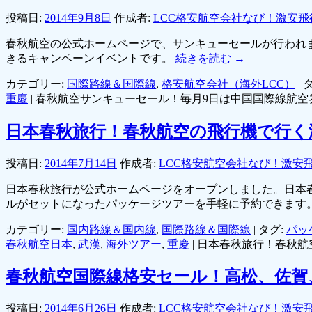
投稿日:
2014年9月8日
作成者:
LCC格安航空会社なび！激安飛
春秋航空の公式ホームページで、サンキューセールが行われま
きるキャンペーンイベントです。
続きを読む
→
カテゴリー:
国際路線＆国際線
,
格安航空会社（海外LCC）
|
タ
重慶
|
春秋航空サンキューセール！毎月9日は中国国際線航空券
日本春秋旅行！春秋航空の飛行機で行く
投稿日:
2014年7月14日
作成者:
LCC格安航空会社なび！激安
日本春秋旅行が公式ホームページをオープンしました。日本
ルがセットになったパッケージツアーを手軽に予約できます
カテゴリー:
国内路線＆国内線
,
国際路線＆国際線
|
タグ:
パッ
春秋航空日本
,
武漢
,
海外ツアー
,
重慶
|
日本春秋旅行！春秋航
春秋航空国際線格安セール！高松、佐賀、
投稿日:
2014年6月26日
作成者:
LCC格安航空会社なび！激安