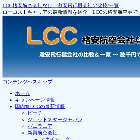
LCC格安航空会社なび！激安飛行機会社の比較/一覧
ローコストキャリアの最新情報を紹介！LCCの格安航空券
コンテンツへスキップ
ホーム
キャンペーン情報
国内線LCCの最新情報
ピーチ
ジェットスタージャパン
バニラエア
新興航空会社
スカイマーク