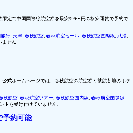
限定で中国国際線航空券を最安999〜円の格安運賃で予約で
国旅行
,
天津
,
春秋航空
,
春秋航空セール
,
春秋航空国際線
,
武漢
,
いません。
。公式ホームページでは、春秋航空の航空券と就航各地のホテ
春秋航空
,
春秋航空ツアー
,
春秋航空国内線
,
春秋航空国際線
,
ントを受け付けていません。
で予約可能