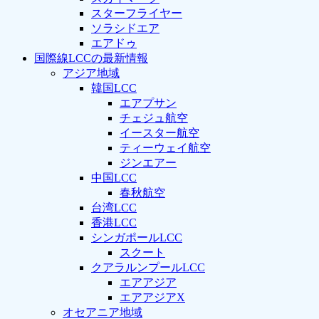
スターフライヤー
ソラシドエア
エアドゥ
国際線LCCの最新情報
アジア地域
韓国LCC
エアプサン
チェジュ航空
イースター航空
ティーウェイ航空
ジンエアー
中国LCC
春秋航空
台湾LCC
香港LCC
シンガポールLCC
スクート
クアラルンプールLCC
エアアジア
エアアジアX
オセアニア地域