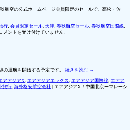
春秋航空の公式ホームページ会員限定のセールで、高松・佐
旅行
,
会員限定セール
,
天津
,
春秋航空セール
,
春秋航空国際線
,
コメントを受け付けていません。
ル線の運航を開始する予定です。
続きを読む
→
エアアジアX
,
エアアジアエックス
,
エアアジア国際線
,
エアア
外旅行
,
海外格安航空会社
|
エアアジアX！中国北京ーマレーシ