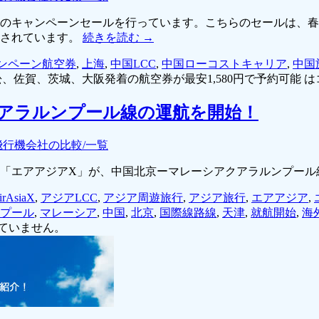
券のキャンペーンセールを行っています。こちらのセールは、
売されています。
続きを読む
→
ンペーン航空券
,
上海
,
中国LCC
,
中国ローコストキャリア
,
中国
佐賀、茨城、大阪発着の航空券が最安1,580円で予約可能 は
アラルンプール線の運航を開始！
飛行機会社の比較/一覧
空会社「エアアジアX」が、中国北京ーマレーシアクアラルンプー
irAsiaX
,
アジアLCC
,
アジア周遊旅行
,
アジア旅行
,
エアアジア
,
プール
,
マレーシア
,
中国
,
北京
,
国際線路線
,
天津
,
就航開始
,
海
ていません。