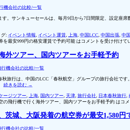
行機会社の比較/一覧
す。サンキューセールは、毎月9日から7日間限定、設定座席数
グ:
イベント情報
,
イベント運賃
,
上海
,
中国LCC
,
中国出張
,
中
を最安999円の格安運賃で予約可能 は
コメントを受け付けて
海外ツアー、国内ツアーをお手軽予約
飛行機会社の比較/一覧
春秋旅行は、中国のLCC「春秋航空」グループの旅行会社です
。
続きを読む
→
ケージツアー
,
上海
,
国内ツアー
,
天津
,
旅行会社
,
日本春秋旅行
,
空の飛行機で行く海外ツアー、国内ツアーをお手軽予約 は
コメ
茨城、大阪発着の航空券が最安1,580円
飛行機会社の比較/一覧