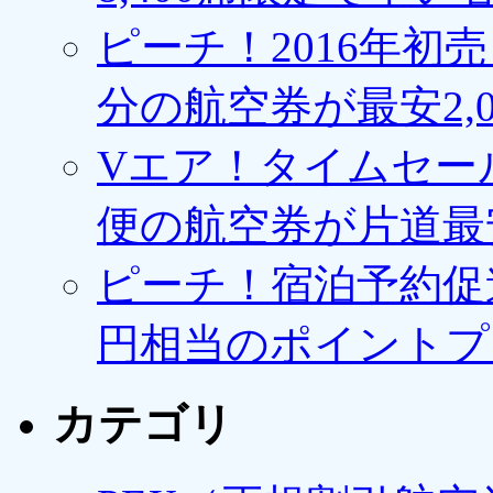
ピーチ！2016年初
分の航空券が最安2,0
Vエア！タイムセー
便の航空券が片道最安3
ピーチ！宿泊予約促進
円相当のポイントプ
カテゴリ