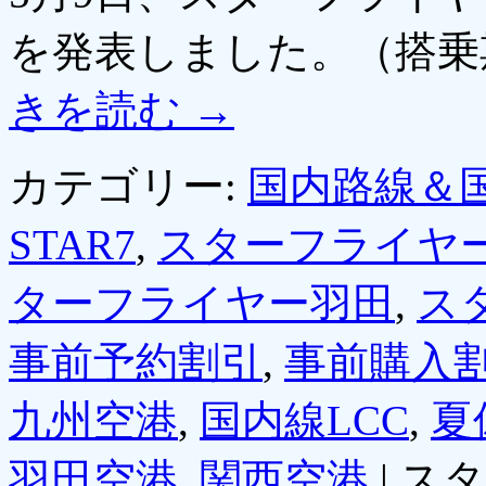
を発表しました。（搭乗期
きを読む
→
カテゴリー:
国内路線＆
STAR7
,
スターフライヤ
ターフライヤー羽田
,
ス
事前予約割引
,
事前購入
九州空港
,
国内線LCC
,
夏
羽田空港
,
関西空港
|
スタ