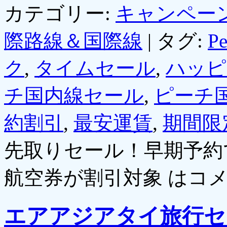
カテゴリー:
キャンペー
際路線＆国際線
|
タグ:
Pe
ク
,
タイムセール
,
ハッピ
チ国内線セール
,
ピーチ
約割引
,
最安運賃
,
期間限
先取りセール！早期予約
航空券が割引対象 は
コ
エアアジアタイ旅行セ