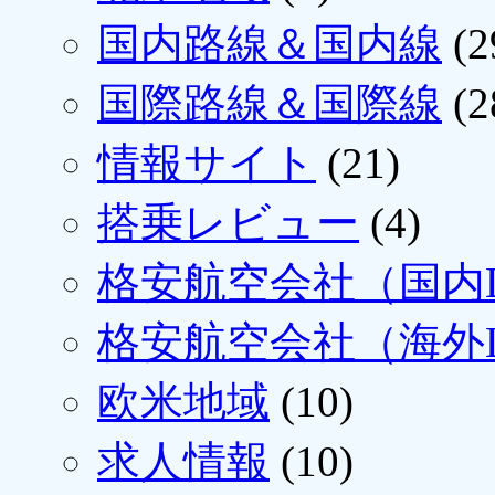
国内路線＆国内線
(2
国際路線＆国際線
(2
情報サイト
(21)
搭乗レビュー
(4)
格安航空会社（国内L
格安航空会社（海外L
欧米地域
(10)
求人情報
(10)