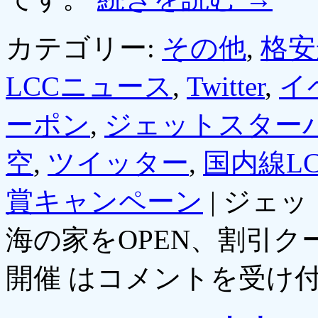
カテゴリー:
その他
,
格安
LCCニュース
,
Twitter
,
イ
ーポン
,
ジェットスター
空
,
ツイッター
,
国内線LC
賞キャンペーン
|
ジェッ
海の家をOPEN、割引
開催 は
コメントを受け