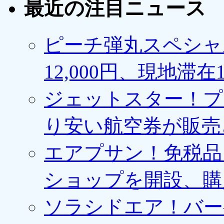
最近の注目ニュース
ピーチ弾丸スペシャ
12,000円、現地滞
ジェットスター！プ
り安い航空券が販売
エアプサン！免税品
ショップを開設、購
ソラシドエア！バー