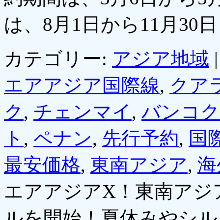
は、8月1日から11月30
カテゴリー:
アジア地域
|
エアアジア国際線
,
クア
ク
,
チェンマイ
,
バンコク
ト
,
ペナン
,
先行予約
,
国
最安価格
,
東南アジア
,
海
エアアジアX！東南アジ
ルを開始！夏休みやシル