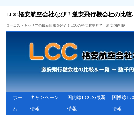
LCC格安航空会社なび！激安飛行機会社の比較
ローコストキャリアの最新情報を紹介！LCCの格安航空券で「激安国内旅行」
ホー
キャンペーン
国内線LCCの最新
国際線LC
ム
情報
情報
情報