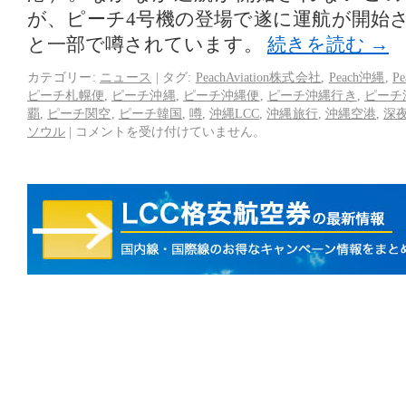
が、ピーチ4号機の登場で遂に運航が開始
と一部で噂されています。
続きを読む
→
カテゴリー:
ニュース
|
タグ:
PeachAviation株式会社
,
Peach沖縄
,
P
ピーチ札幌便
,
ピーチ沖縄
,
ピーチ沖縄便
,
ピーチ沖縄行き
,
ピーチ
覇
,
ピーチ関空
,
ピーチ韓国
,
噂
,
沖縄LCC
,
沖縄旅行
,
沖縄空港
,
深
ソウル
|
コメントを受け付けていません。