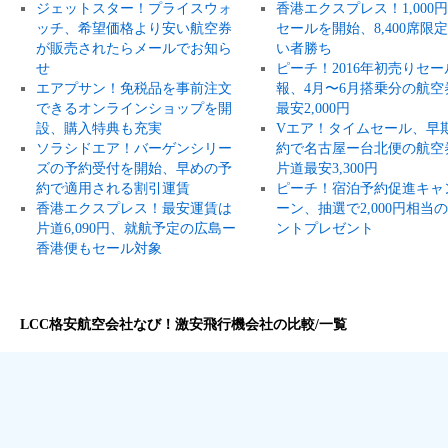
ジェットスター！プライスウォ
香港エクスプレス！1,000
ッチ、希望価格より安い航空券
セールを開始、8,400席限
が販売されたらメールでお知ら
い者勝ち
せ
ピーチ！2016年初売りセー
エアプサン！免税品を事前注文
報、4月〜6月搭乗分の航空
できるオンラインショップを開
最安2,000円
設、購入特典も充実
Vエア！タイムセール、早
ソラシドエア！バーゲンシリー
約で名古屋ー台北便の航空
ズの予約受付を開始、早めの予
片道最安3,300円
約で適用される割引運賃
ピーチ！宿泊予約促進キャ
香港エクスプレス！最安運賃は
ーン、抽選で2,000円相当
片道6,090円、就航予定の広島ー
ントプレゼント
香港便もセール対象
LCC格安航空会社なび！激安飛行機会社の比較/一覧