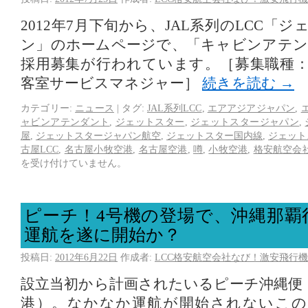
2012年7月下旬から、JAL系列のLCC「
ン」のホームページで、「キャビンアテン
採用募集が行われています。［募集職種
客室サービスマネジャー］
続きを読む
→
カテゴリー:
ニュース
|
タグ:
JAL系列LCC
,
エアアジアジャパン
,
ャビンアテンダント
,
ジェットスター
,
ジェットスタージャパン
,
屋
,
ジェットスタージャパン航空
,
ジェットスター国内線
,
ジェット
古屋LCC
,
名古屋小牧空港
,
名古屋空港
,
噂
,
小牧空港
,
格安航空会
を受け付けていません。
ピーチ！4号機の登場で、沖縄那覇
運航を遂に開始か？
投稿日:
2012年6月22日
作成者:
LCC格安航空会社なび！激安飛行機
設立当初から計画されたいるピーチ沖縄便
港）。なかなか運航が開始されないこの