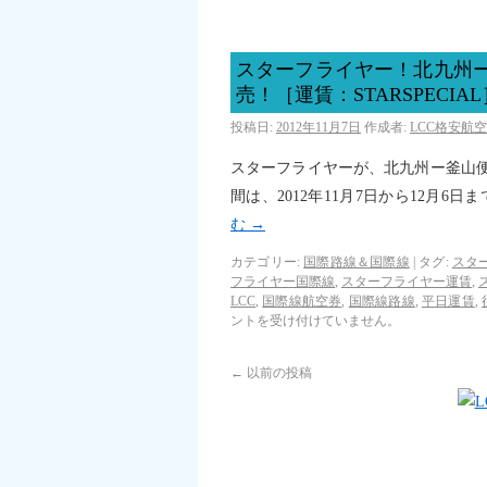
スターフライヤー！北九州
売！［運賃：STARSPECIAL
投稿日:
2012年11月7日
作成者:
LCC格安航
スターフライヤーが、北九州ー釜山
間は、2012年11月7日から12月6日
む
→
カテゴリー:
国際路線＆国際線
|
タグ:
スタ
フライヤー国際線
,
スターフライヤー運賃
,
LCC
,
国際線航空券
,
国際線路線
,
平日運賃
,
ントを受け付けていません。
←
以前の投稿