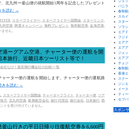
ジェッ
で、北九州ー釜山便の就航開始1周年を記念したプレゼント
バニラ
きを読む
→
春秋航
スカイ
FLYER
,
スターフライヤー
,
スターフライヤー国際線
,
スターリンク
,
スター
九州空港
,
懸賞キャンペーン
,
無料プレゼント
,
無料航空券
,
金海空港
,
ソラシ
いません。
エアド
フジド
エアア
エアア
空港ーグアム空港、チャーター便の運航を開
ジェッ
、日本旅行、近畿日本ツーリスト等で！
エアプ
チェジ
空会社なび！激安飛行機会社の比較/一覧
春秋航
香港エ
チャーター便の運航を開始します。チャーター便の運航路
スクー
ジンエ
続きを読む
→
イース
ティー
ム
,
スターフライヤー国際線
,
チャーターフライト
,
チャーター便
,
ツア
セブパ
州地方
,
北九州空港
,
新興航空会社
,
旅行代理店
,
旅行会社
,
日本旅行
,
西
ントを受け付けていません。
スポン
釜山行きの平日日帰り往復航空券を6,600円