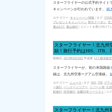
スターフライヤーの公式予約サイト
キャンペーンが行われています。
続
カテゴリー:
キャンペーン情報
|
タグ:
STAR
プレゼントキャンペーン
,
割引クーポン
,
北
釜山LCC
,
釜山旅行
|
コメントを受け付けて
スターフライヤー！北九州
始！旅行予約はHIS、JTB
投稿日:
2013年6月26日
作成者:
LCC格安航
スターフライヤーが、初の米国路線
線は、北九州空港ーグアム空港線。
カテゴリー:
ニュース
|
タグ:
HIS
,
JTB
,
グア
ー旅行
,
パッケージツアー
,
リゾート地
,
九
鉄旅行
,
読売旅行
,
近畿日本ツーリスト
|
コメ
スターフライヤー！北九州発