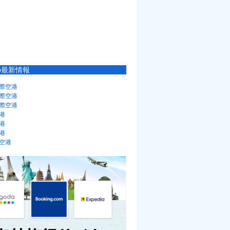
の最新情報
際空港
際空港
際空港
港
港
港
空港