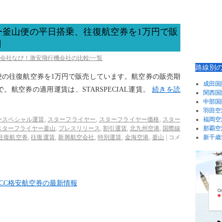
ー釜山便の平日搭乗、往復航空券を1万円で販
］
空会社なび！激安飛行機会社の比較/一覧
路線別
便の往復航空券を1万円で販売しています。航空券の販売期
成田国
まで。航空券の適用運賃は、STARSPECIAL運賃。
続きを読
関西国
中部国
羽田空
ースペシャル運賃
,
スターフライヤー
,
スターフライヤー価格
,
スター
福岡空
スターフライヤー釜山
,
プレスリリース
,
割引運賃
,
北九州空港
,
国際線
那覇空
往復航空券
,
往復運賃
,
新興航空会社
,
特別運賃
,
金海空港
,
釜山
|
コメ
新千歳