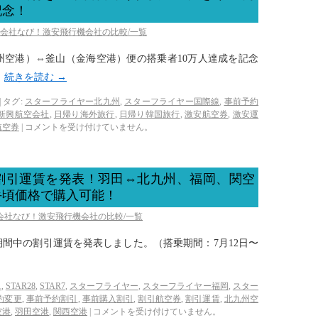
記念！
空会社なび！激安飛行機会社の比較/一覧
州空港）⇔釜山（金海空港）便の搭乗者10万人達成を記念
。
続きを読む
→
|
タグ:
スターフライヤー北九州
,
スターフライヤー国際線
,
事前予約
新興航空会社
,
日帰り海外旅行
,
日帰り韓国旅行
,
激安航空券
,
激安運
航空券
|
コメントを受け付けていません。
割引運賃を発表！羽田⇔北九州、福岡、関空
手頃価格で購入可能！
空会社なび！激安飛行機会社の比較/一覧
期間中の割引運賃を発表しました。（搭乗期間：7月12日〜
1
,
STAR28
,
STAR7
,
スターフライヤー
,
スターフライヤー福岡
,
スター
約変更
,
事前予約割引
,
事前購入割引
,
割引航空券
,
割引運賃
,
北九州空
空港
,
羽田空港
,
関西空港
|
コメントを受け付けていません。