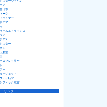
トスタージャパン
エア
空日本
マーク
フライヤー
ドエア
ゥ
リームエアラインズ
ジア
ジアX
トスター
サン
ュ航空
空
クスプレス航空
ト
アー
タージェット
ウェイ航空
シフィック航空
サーリンク