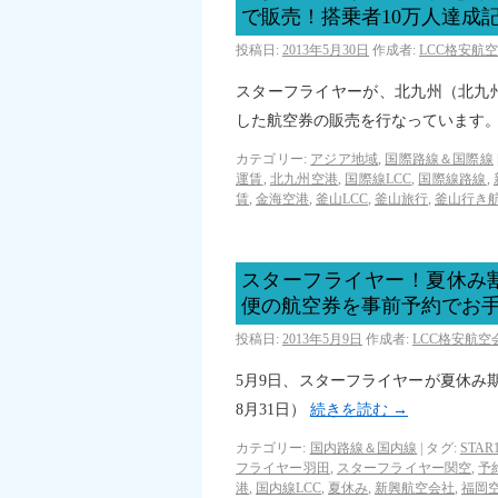
で販売！搭乗者10万人達成
投稿日:
2013年5月30日
作成者:
LCC格安航
スターフライヤーが、北九州（北九
した航空券の販売を行なっています
カテゴリー:
アジア地域
,
国際路線＆国際線
運賃
,
北九州空港
,
国際線LCC
,
国際線路線
,
賃
,
金海空港
,
釜山LCC
,
釜山旅行
,
釜山行き
スターフライヤー！夏休み
便の航空券を事前予約でお
投稿日:
2013年5月9日
作成者:
LCC格安航
5月9日、スターフライヤーが夏休み
8月31日）
続きを読む
→
カテゴリー:
国内路線＆国内線
|
タグ:
STAR
フライヤー羽田
,
スターフライヤー関空
,
予
港
,
国内線LCC
,
夏休み
,
新興航空会社
,
福岡