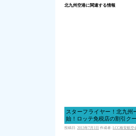
北九州空港に関連する情報
スターフライヤー！北九州
始！ロッテ免税店の割引ク
投稿日:
2013年7月1日
作成者:
LCC格安航