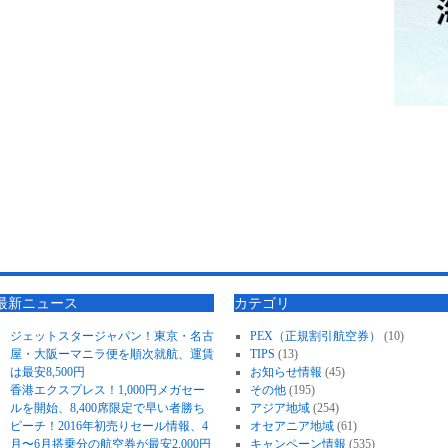
最新ニュース
カテゴリ
ジェットスタージャパン！東京・名古
PEX（正規割引航空券）
(10)
屋・大阪ーマニラ便を順次就航、運賃
TIPS
(13)
は最安8,500円
お知らせ情報
(45)
香港エクスプレス！1,000円メガセー
その他
(195)
ルを開始、8,400席限定で早い者勝ち
アジア地域
(254)
ピーチ！2016年初売りセール情報、4
オセアニア地域
(61)
月〜6月搭乗分の航空券が最安2,000円
キャンペーン情報
(535)