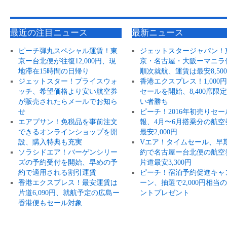
最近の注目ニュース
最新ニュース
ピーチ弾丸スペシャル運賃！東
ジェットスタージャパン！
京ー台北便が往復12,000円、現
京・名古屋・大阪ーマニラ
地滞在15時間の日帰り
順次就航、運賃は最安8,50
ジェットスター！プライスウォ
香港エクスプレス！1,000
ッチ、希望価格より安い航空券
セールを開始、8,400席限
が販売されたらメールでお知ら
い者勝ち
せ
ピーチ！2016年初売りセー
エアプサン！免税品を事前注文
報、4月〜6月搭乗分の航空
できるオンラインショップを開
最安2,000円
設、購入特典も充実
Vエア！タイムセール、早
ソラシドエア！バーゲンシリー
約で名古屋ー台北便の航空
ズの予約受付を開始、早めの予
片道最安3,300円
約で適用される割引運賃
ピーチ！宿泊予約促進キャ
香港エクスプレス！最安運賃は
ーン、抽選で2,000円相当
片道6,090円、就航予定の広島ー
ントプレゼント
香港便もセール対象