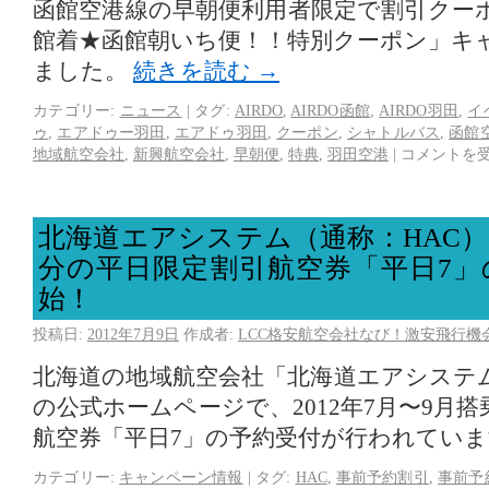
函館空港線の早朝便利用者限定で割引クー
館着★函館朝いち便！！特別クーポン」キ
ました。
続きを読む
→
カテゴリー:
ニュース
|
タグ:
AIRDO
,
AIRDO函館
,
AIRDO羽田
,
イ
ゥ
,
エアドゥー羽田
,
エアドゥ羽田
,
クーポン
,
シャトルバス
,
函館
地域航空会社
,
新興航空会社
,
早朝便
,
特典
,
羽田空港
|
コメントを
北海道エアシステム（通称：HAC）
分の平日限定割引航空券「平日7」
始！
投稿日:
2012年7月9日
作成者:
LCC格安航空会社なび！激安飛行機
北海道の地域航空会社「北海道エアシステム
の公式ホームページで、2012年7月〜9月
航空券「平日7」の予約受付が行われてい
カテゴリー:
キャンペーン情報
|
タグ:
HAC
,
事前予約割引
,
事前予