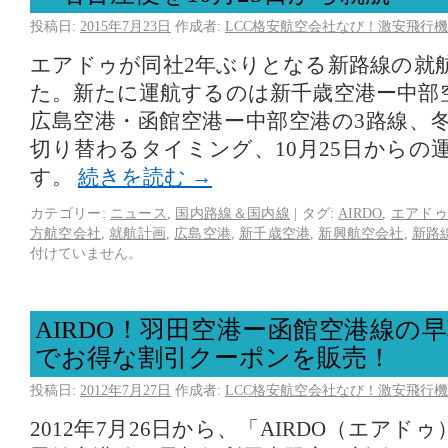
投稿日:
2015年7月23日
作成者:
LCC格安航空会社なび！激安飛行機
エアドゥが同社2年ぶりとなる新路線の就
た。新たに運航するのは新千歳空港ー中部
広島空港・函館空港ー中部空港の3路線、
切り替わるタイミング、10月25日からの
す。
続きを読む
→
カテゴリー:
ニュース
,
国内路線＆国内線
|
タグ:
AIRDO
,
エアド
方航空会社
,
就航計画
,
広島空港
,
新千歳空港
,
新興航空会社
,
新路
付けていません。
AIRDO！羽田空港ー函館空港線の
でお得な割引クーポンを販売！
投稿日:
2012年7月27日
作成者:
LCC格安航空会社なび！激安飛行機
2012年7月26日から、「AIRDO（エア