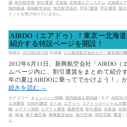
港
,
割引航空券
,
割引運賃
,
北海道
,
北海道エアシステム
,
北海道エ
国内路線
,
地域航空会社
,
地方航空会社
,
平日7運賃
,
平日運賃
,
旭川
メントを受け付けていません。
AIRDO（エアドゥ）！東京ー北海
紹介する特設ページを開設！
投稿日:
2012年6月13日
作成者:
LCC格安航空会社なび！激安飛行機
2012年6月11日、新興航空会社「AIRD
ムページ内に、割引運賃をまとめて紹介
年の夏はAIRDOに乗ってでかけよう！」
続きを読む
→
カテゴリー:
キャンペーン情報
,
国内路線＆国内線
|
タグ:
AIRDO
ル28運賃
,
AIRDO運賃
,
まとめ
,
エアドゥ
,
エアドゥスペシャル28運
幌
,
エアドゥ羽田
,
エアドゥ運賃
,
函館空港
,
割引運賃
,
北海道
,
北海
港
,
帰省
,
新千歳空港
,
新興航空会社
,
旭川空港
,
羽田空港
,
運賃
|
ん。