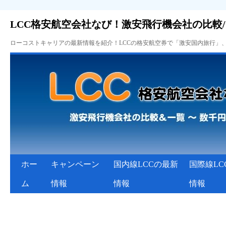
LCC格安航空会社なび！激安飛行機会社の比較
ローコストキャリアの最新情報を紹介！LCCの格安航空券で「激安国内旅行」
ホー
キャンペーン
国内線LCCの最新
国際線LC
ム
情報
情報
情報