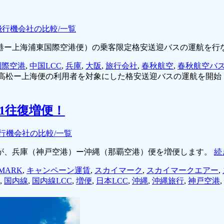
飛行機会社の比較/一覧
港ー上海浦東国際空港便）の乗客限定格安送迎バスの運航を行
国際空港
,
中国LCC
,
兵庫
,
大阪
,
旅行会社
,
春秋航空
,
春秋航空バ
高松ー上海便の利用者を対象にした格安送迎バスの運航を開始
1往復増便！
行機会社の比較/一覧
ク」が、兵庫（神戸空港）ー沖縄（那覇空港）便を増便します。
続
MARK
,
キャンペーン運賃
,
スカイマーク
,
スカイマークエアー
,
,
国内線
,
国内線LCC
,
増便
,
日本LCC
,
沖縄
,
沖縄旅行
,
神戸空港
,