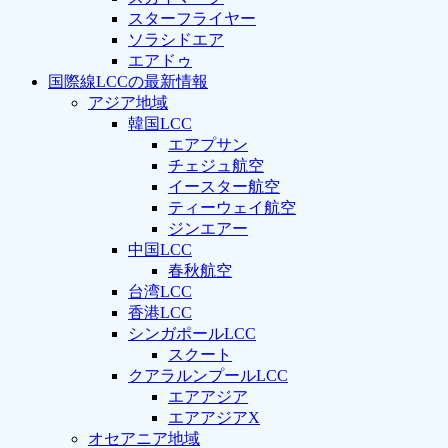
スターフライヤー
ソラシドエア
エアドゥ
国際線LCCの最新情報
アジア地域
韓国LCC
エアプサン
チェジュ航空
イースター航空
ティーウェイ航空
ジンエアー
中国LCC
春秋航空
台湾LCC
香港LCC
シンガポールLCC
スクート
クアラルンプールLCC
エアアジア
エアアジアX
オセアニア地域