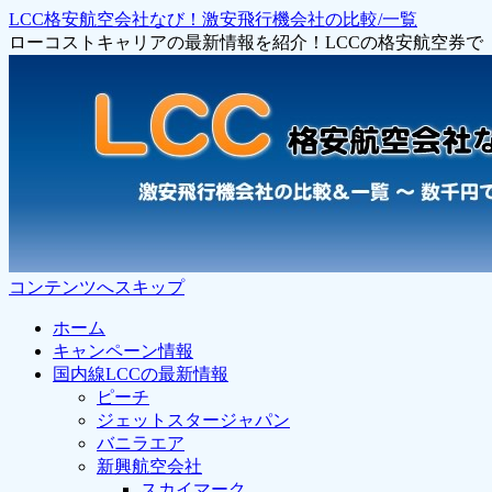
LCC格安航空会社なび！激安飛行機会社の比較/一覧
ローコストキャリアの最新情報を紹介！LCCの格安航空券
コンテンツへスキップ
ホーム
キャンペーン情報
国内線LCCの最新情報
ピーチ
ジェットスタージャパン
バニラエア
新興航空会社
スカイマーク