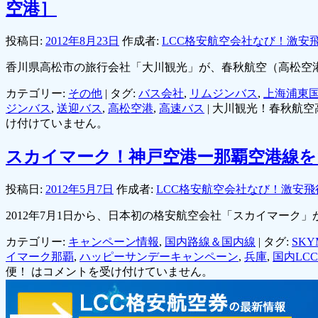
空港］
投稿日:
2012年8月23日
作成者:
LCC格安航空会社なび！激安
香川県高松市の旅行会社「大川観光」が、春秋航空（高松空
カテゴリー:
その他
|
タグ:
バス会社
,
リムジンバス
,
上海浦東
ジンバス
,
送迎バス
,
高松空港
,
高速バス
|
大川観光！春秋航空
け付けていません。
スカイマーク！神戸空港ー那覇空港線を
投稿日:
2012年5月7日
作成者:
LCC格安航空会社なび！激安飛
2012年7月1日から、日本初の格安航空会社「スカイマー
カテゴリー:
キャンペーン情報
,
国内路線＆国内線
|
タグ:
SKY
イマーク那覇
,
ハッピーサンデーキャンペーン
,
兵庫
,
国内LCC
便！ は
コメントを受け付けていません。