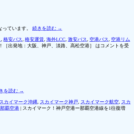
なっています。
続きを読む
→
ス
,
格安バス
,
格安運賃
,
海外LCC
,
激安バス
,
空港バス
,
空港リム
！［出発地：大阪、神戸、淡路、高松空港］ は
コメントを受
きを読む
→
スカイマーク沖縄
,
スカイマーク神戸
,
スカイマーク航空
,
スカ
那覇空港
|
スカイマーク！神戸空港ー那覇空港線を1往復増