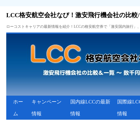
LCC格安航空会社なび！激安飛行機会社の比較
ローコストキャリアの最新情報を紹介！LCCの格安航空券で「激安国内旅行」
ホー
キャンペーン
国内線LCCの最新
国際線LC
ム
情報
情報
情報