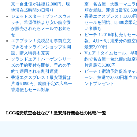
京ー台北便が往復12,000円、現
京・名古屋・大阪ーマニラ
地滞在15時間の日帰り
順次就航、運賃は最安8,50
ジェットスター！プライスウォ
香港エクスプレス！1,000
ッチ、希望価格より安い航空券
セールを開始、8,400席限
が販売されたらメールでお知ら
い者勝ち
せ
ピーチ！2016年初売りセー
エアプサン！免税品を事前注文
報、4月〜6月搭乗分の航空
できるオンラインショップを開
最安2,000円
設、購入特典も充実
Vエア！タイムセール、早
ソラシドエア！バーゲンシリー
約で名古屋ー台北便の航空
ズの予約受付を開始、早めの予
片道最安3,300円
約で適用される割引運賃
ピーチ！宿泊予約促進キャ
香港エクスプレス！最安運賃は
ーン、抽選で2,000円相当
片道6,090円、就航予定の広島ー
ントプレゼント
香港便もセール対象
LCC格安航空会社なび！激安飛行機会社の比較/一覧