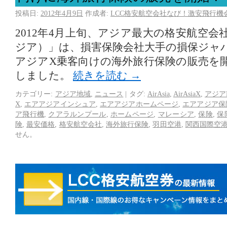
投稿日:
2012年4月9日
作成者:
LCC格安航空会社なび！激安飛行機
2012年4月上旬、アジア最大の格安航空会社「
ジア）」は、損害保険会社大手の損保ジャ
アジアX乗客向けの海外旅行保険の販売を
しました。
続きを読む
→
カテゴリー:
アジア地域
,
ニュース
|
タグ:
AirAsia
,
AirAsiaX
,
アジア
X
,
エアアジアインシュア
,
エアアジアホームページ
,
エアアジア保
ア飛行機
,
クアラルンプール
,
ホームページ
,
マレーシア
,
保険
,
保
険
,
最安価格
,
格安航空会社
,
海外旅行保険
,
羽田空港
,
関西国際空
せん。