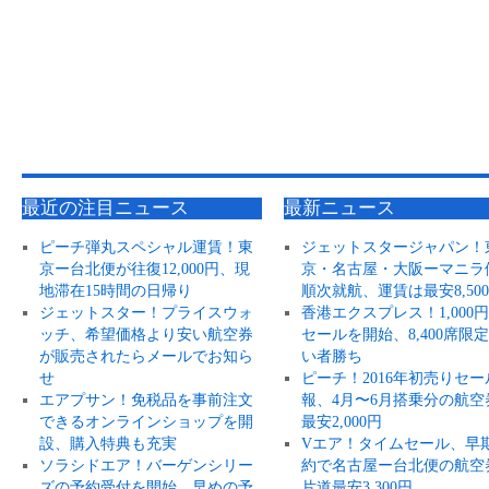
最近の注目ニュース
最新ニュース
ピーチ弾丸スペシャル運賃！東
ジェットスタージャパン！
京ー台北便が往復12,000円、現
京・名古屋・大阪ーマニラ
地滞在15時間の日帰り
順次就航、運賃は最安8,50
ジェットスター！プライスウォ
香港エクスプレス！1,000
ッチ、希望価格より安い航空券
セールを開始、8,400席限
が販売されたらメールでお知ら
い者勝ち
せ
ピーチ！2016年初売りセー
エアプサン！免税品を事前注文
報、4月〜6月搭乗分の航空
できるオンラインショップを開
最安2,000円
設、購入特典も充実
Vエア！タイムセール、早
ソラシドエア！バーゲンシリー
約で名古屋ー台北便の航空
ズの予約受付を開始、早めの予
片道最安3,300円