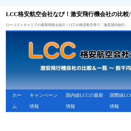
LCC格安航空会社なび！激安飛行機会社の比較
ローコストキャリアの最新情報を紹介！LCCの格安航空券で「激安国内旅行」
ホー
キャンペーン
国内線LCCの最新
国際線LC
ム
情報
情報
情報