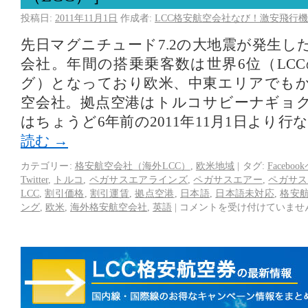
投稿日:
2011年11月1日
作成者:
LCC格安航空会社なび！激安飛行機
先日マグニチュード7.2の大地震が発生し
会社。年間の搭乗乗客数は世界6位（LC
グ）となっており欧米、中東エリアでも
空会社。拠点空港はトルコサビーナギョ
はちょうど6年前の2011年11月1日より
読む
→
カテゴリー:
格安航空会社（海外LCC）
,
欧米地域
|
タグ:
Facebo
Twitter
,
トルコ
,
ペガサスエアラインズ
,
ペガサスエアー
,
ペガサス
LCC
,
割引価格
,
割引運賃
,
拠点空港
,
日本語
,
日本語未対応
,
格安
ング
,
欧米
,
海外格安航空会社
,
英語
|
コメントを受け付けていませ