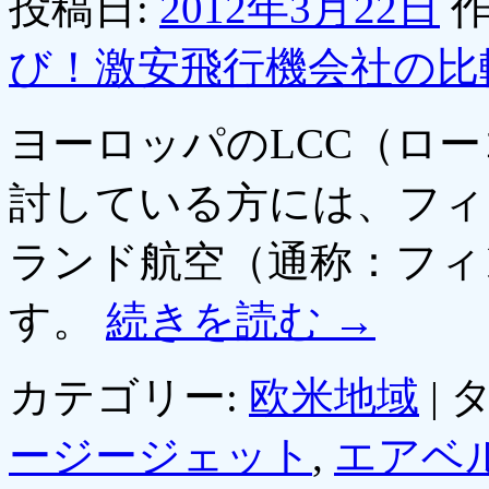
投稿日:
2012年3月22日
作
び！激安飛行機会社の比
ヨーロッパのLCC（ロ
討している方には、フィ
ランド航空（通称：フィ
す。
続きを読む
→
カテゴリー:
欧米地域
|
タ
ージージェット
,
エアベ