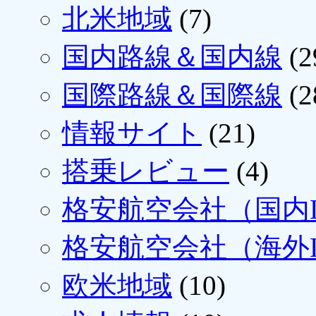
北米地域
(7)
国内路線＆国内線
(2
国際路線＆国際線
(2
情報サイト
(21)
搭乗レビュー
(4)
格安航空会社（国内L
格安航空会社（海外L
欧米地域
(10)