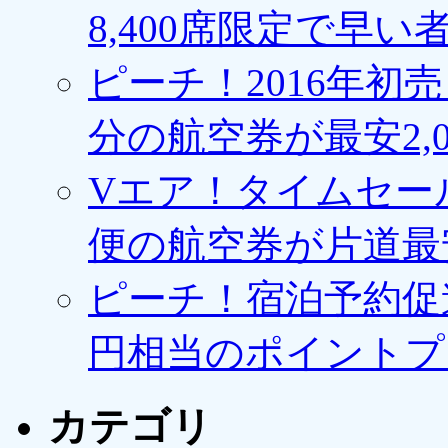
8,400席限定で早い
ピーチ！2016年初
分の航空券が最安2,0
Vエア！タイムセー
便の航空券が片道最安3
ピーチ！宿泊予約促進
円相当のポイントプ
カテゴリ