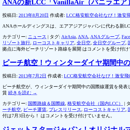
ANAの新LCC「VanillaAir（バ
投稿日:
2013年8月20日
作成者:
LCC格安航空会社なび！激安
ANAホールディングスは、エアアジアジャパンに代わる新L
カテゴリー:
ニュース
|
タグ:
AirAsia
,
ANA
,
ANAグループ
,
Fa
リゾート旅行
,
ローコストキャリア
,
全日空
,
全日空グループ
,
拠点に海外ビーチリゾート路線を展開 は
コメントを受け付け
ピーチ航空！ウィンターダイヤ期間中の
投稿日:
2013年7月2日
作成者:
LCC格安航空会社なび！激安飛
ピーチ航空が、ウィンターダイヤ期間中の国際線運賃を発表し
賃
続きを読む
→
カテゴリー:
国際路線＆国際線
,
格安航空会社（国内LCC）
|
タ
ーチ航空
,
ピーチ運賃
,
プレスリリース
,
ローコストキャリア
,
付は7月3日から！ は
コメントを受け付けていません。
ジェットスタージャパン！オリジナル