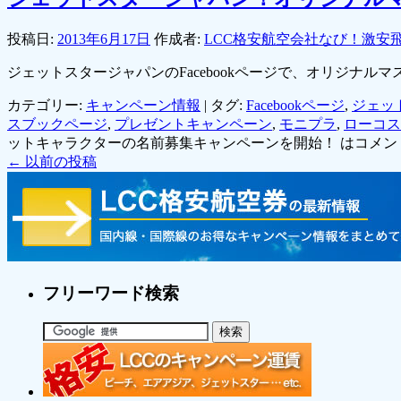
投稿日:
2013年6月17日
作成者:
LCC格安航空会社なび！激安
ジェットスタージャパンのFacebookページで、オリジナ
カテゴリー:
キャンペーン情報
|
タグ:
Facebookページ
,
ジェッ
スブックページ
,
プレゼントキャンペーン
,
モニプラ
,
ローコス
ットキャラクターの名前募集キャンペーンを開始！ は
コメン
←
以前の投稿
フリーワード検索