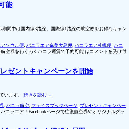
可能
ル期間中は国内線3路線、国際線1路線の航空券をお得なキャン
エアソウル便
,
バニラエア奄美大島便
,
バニラエア札幌便
,
バニ
航空券をわくわくバニラ運賃で予約可能 は
コメントを受け付
るプレゼントキャンペーンを開始
れています。
続きを読む
→
券
,
バニラ航空
,
フェイスブックページ
,
プレゼントキャンペー
バニラエア！Facebookページで往復航空券やオリジナルグッ