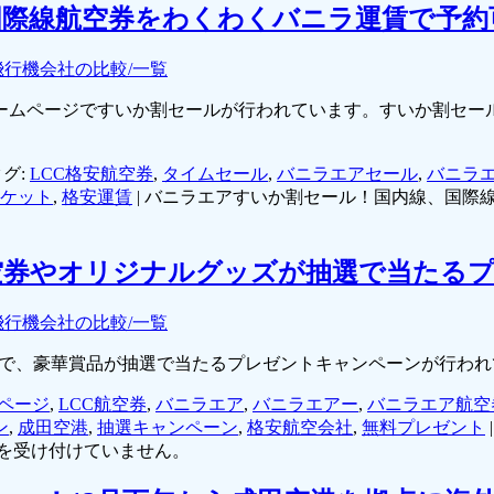
国際線航空券をわくわくバニラ運賃で予約
飛行機会社の比較/一覧
式ホームページですいか割セールが行われています。すいか割セー
グ:
LCC格安航空券
,
タイムセール
,
バニラエアセール
,
バニラ
ケット
,
格安運賃
|
バニラエアすいか割セール！国内線、国際線
復航空券やオリジナルグッズが抽選で当た
飛行機会社の比較/一覧
okページで、豪華賞品が抽選で当たるプレゼントキャンペーンが行わ
okページ
,
LCC航空券
,
バニラエア
,
バニラエアー
,
バニラエア航空
ン
,
成田空港
,
抽選キャンペーン
,
格安航空会社
,
無料プレゼント
|
を受け付けていません。