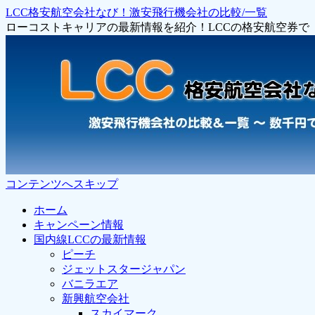
LCC格安航空会社なび！激安飛行機会社の比較/一覧
ローコストキャリアの最新情報を紹介！LCCの格安航空券
コンテンツへスキップ
ホーム
キャンペーン情報
国内線LCCの最新情報
ピーチ
ジェットスタージャパン
バニラエア
新興航空会社
スカイマーク