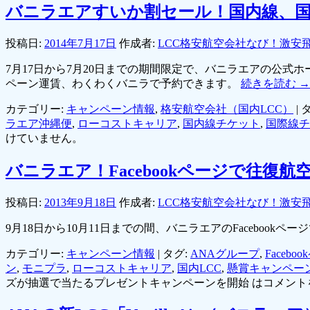
バニラエアすいか割セール！国内線、
投稿日:
2014年7月17日
作成者:
LCC格安航空会社なび！激安
7月17日から7月20日までの期間限定で、バニラエアの公
ペーン運賃、わくわくバニラで予約できます。
続きを読む
→
カテゴリー:
キャンペーン情報
,
格安航空会社（国内LCC）
|
タ
ラエア沖縄便
,
ローコストキャリア
,
国内線チケット
,
国際線チ
けていません。
バニラエア！Facebookページで往
投稿日:
2013年9月18日
作成者:
LCC格安航空会社なび！激安
9月18日から10月11日までの間、バニラエアのFacebo
カテゴリー:
キャンペーン情報
|
タグ:
ANAグループ
,
Facebo
ン
,
モニプラ
,
ローコストキャリア
,
国内LCC
,
懸賞キャンペー
ズが抽選で当たるプレゼントキャンペーンを開始 は
コメント