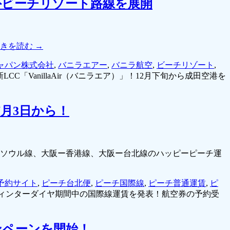
に海外ビーチリゾート路線を展開
続きを読む
→
ャパン株式会社
,
バニラエアー
,
バニラ航空
,
ビーチリゾート
,
新LCC「VanillaAir（バニラエア）」！12月下旬から成田空港を
月3日から！
阪ーソウル線、大阪ー香港線、大阪ー台北線のハッピーピーチ運
予約サイト
,
ピーチ台北便
,
ピーチ国際線
,
ピーチ普通運賃
,
ピ
ィンターダイヤ期間中の国際線運賃を発表！航空券の予約受
ンペーンを開始！