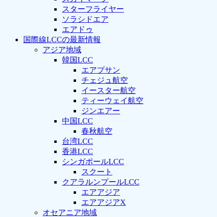
スターフライヤー
ソラシドエア
エアドゥ
国際線LCCの最新情報
アジア地域
韓国LCC
エアプサン
チェジュ航空
イースター航空
ティーウェイ航空
ジンエアー
中国LCC
春秋航空
台湾LCC
香港LCC
シンガポールLCC
スクート
クアラルンプールLCC
エアアジア
エアアジアX
オセアニア地域