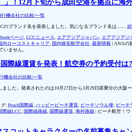
ニラエア）」！12月下旬から成田空港を拠点
飛行機会社の比較/一覧
CCのブランド名を発表しました。気になるブランド名は……
cebookページ
,
LCCニュース
,
エアアジアジャパン
,
エアアジアジ
国内ローコストキャリア
,
国内格安航空会社
,
最新情報
|
ANAの
ていません。
国際線運賃を発表！航空券の予約受付は7
行機会社の比較/一覧
ました。発表されたのは10月27日から3月29日搭乗分の大
グ:
Peach国際線
,
ハッピーピーチ運賃
,
ピーチソウル便
,
ピーチ
国際線LCC
,
国際線路線
,
国際線運賃
,
海外路線
|
ピーチ航空！ウ
マスコットキャラクターの名前募集キャ