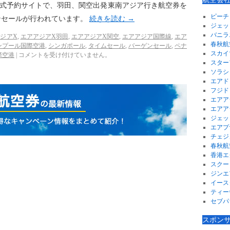
の公式予約サイトで、羽田、関空出発東南アジア行き航空券を
ピーチ
ンセールが行われています。
続きを読む
→
ジェッ
バニラ
ジアX
,
エアアジアX羽田
,
エアアジアX関空
,
エアアジア国際線
,
エア
春秋航
ンプール国際空港
,
シンガポール
,
タイムセール
,
バーゲンセール
,
ペナ
スカイ
際空港
|
コメントを受け付けていません。
スター
ソラシ
エアド
フジド
エアア
エアア
ジェッ
エアプ
チェジ
春秋航
香港エ
スクー
ジンエ
イース
ティー
セブパ
スポン