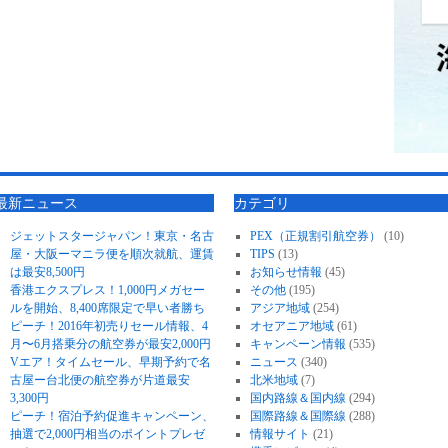
最新ニュース
カテゴリ
ジェットスタージャパン！東京・名古
PEX（正規割引航空券）
(10)
屋・大阪ーマニラ便を順次就航、運賃
TIPS
(13)
は最安8,500円
お知らせ情報
(45)
香港エクスプレス！1,000円メガセー
その他
(195)
ルを開始、8,400席限定で早い者勝ち
アジア地域
(254)
ピーチ！2016年初売りセール情報、4
オセアニア地域
(61)
月〜6月搭乗分の航空券が最安2,000円
キャンペーン情報
(535)
Vエア！タイムセール、早期予約で名
ニュース
(340)
古屋ー台北便の航空券が片道最安
北米地域
(7)
3,300円
国内路線＆国内線
(294)
ピーチ！宿泊予約促進キャンペーン、
国際路線＆国際線
(288)
抽選で2,000円相当のポイントプレゼ
情報サイト
(21)