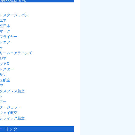
トスタージャパン
エア
空日本
マーク
フライヤー
ドエア
ゥ
リームエアラインズ
ジア
ジアX
トスター
サン
ュ航空
空
クスプレス航空
ト
アー
タージェット
ウェイ航空
シフィック航空
サーリンク