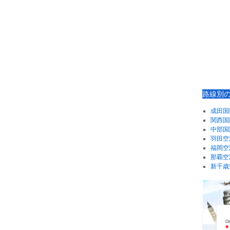
路線別
成田国
関西国
中部国
羽田空
福岡空
那覇空
新千歳