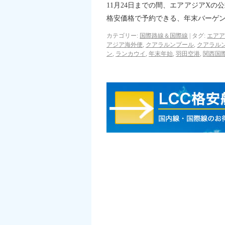
11月24日までの間、エアアジアX
格安価格で予約できる、年末バーゲ
カテゴリー:
国際路線＆国際線
|
タグ:
エアア
アジア海外便
,
クアラルンプール
,
クアラル
ン
,
ランカウイ
,
年末年始
,
羽田空港
,
関西国