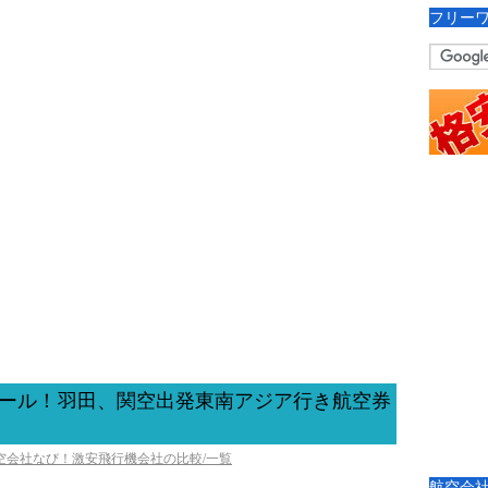
フリー
セール！羽田、関空出発東南アジア行き航空券
航空会社なび！激安飛行機会社の比較/一覧
航空会