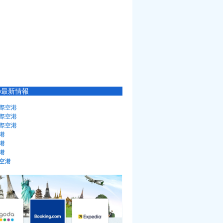
の最新情報
際空港
際空港
際空港
港
港
港
空港