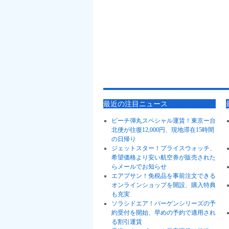
最近の注目ニュース
ピーチ弾丸スペシャル運賃！東京ー台
北便が往復12,000円、現地滞在15時間
の日帰り
ジェットスター！プライスウォッチ、
希望価格より安い航空券が販売された
らメールでお知らせ
エアプサン！免税品を事前注文できる
オンラインショップを開設、購入特典
も充実
ソラシドエア！バーゲンシリーズの予
約受付を開始、早めの予約で適用され
る割引運賃