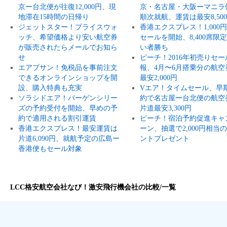
京ー台北便が往復12,000円、現
京・名古屋・大阪ーマニラ
地滞在15時間の日帰り
順次就航、運賃は最安8,50
ジェットスター！プライスウォ
香港エクスプレス！1,000
ッチ、希望価格より安い航空券
セールを開始、8,400席限
が販売されたらメールでお知ら
い者勝ち
せ
ピーチ！2016年初売りセー
エアプサン！免税品を事前注文
報、4月〜6月搭乗分の航空
できるオンラインショップを開
最安2,000円
設、購入特典も充実
Vエア！タイムセール、早
ソラシドエア！バーゲンシリー
約で名古屋ー台北便の航空
ズの予約受付を開始、早めの予
片道最安3,300円
約で適用される割引運賃
ピーチ！宿泊予約促進キャ
香港エクスプレス！最安運賃は
ーン、抽選で2,000円相当
片道6,090円、就航予定の広島ー
ントプレゼント
香港便もセール対象
LCC格安航空会社なび！激安飛行機会社の比較/一覧