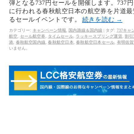
弾となる737円セールを開催します。737
に行われる春秋航空日本の航空券を片道最安
るセールイベントです。
続きを読む
→
カテゴリー:
キャンペーン情報
,
国内路線＆国内線
|
タグ:
737キ
航空
,
セール航空券
,
タイムセール
,
ラッキースプリング運賃
,
割引
港
,
春秋航空国内線
,
春秋航空日本
,
春秋航空日本セール
,
有明佐賀
いません。