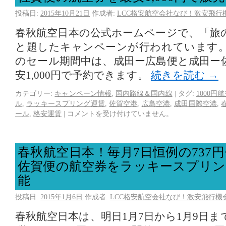
投稿日:
2015年10月21日
作成者:
LCC格安航空会社なび！激安飛行
春秋航空日本の公式ホームページで、「旅
と題したキャンペーンが行われています。1
のセール期間中は、成田ー広島便と成田ー
安1,000円で予約できます。
続きを読む
→
カテゴリー:
キャンペーン情報
,
国内路線＆国内線
|
タグ:
1000円
ル
,
ラッキースプリング運賃
,
佐賀空港
,
広島空港
,
成田国際空港
,
ール
,
格安運賃
|
コメントを受け付けていません。
春秋航空日本！毎月7日恒例の737
佐賀便の航空券をラッキースプリン
能
投稿日:
2015年1月6日
作成者:
LCC格安航空会社なび！激安飛行機
春秋航空日本は、明日1月7日から1月9日まで