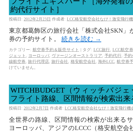
フライトエキスパート［海外発着の
約代行サイト］
投稿日:
2012年2月23日
作成者:
LCC格安航空会社なび！激安飛行機
東京都葛飾区の旅行会社「株式会社SKN」
券の予約サイト。
続きを読む
→
カテゴリー:
航空券予約＆販売サイト
|
タグ:
LCC旅行
,
LCC航空
ジェット
,
ヨーロッパ
,
ヴァージンオーストラリア
,
予約代行
,
予約
線航空券
,
旅行代理店
,
旅行会社
,
格安航空会社
,
海外LCC
,
航空券
けていません。
WITCHBUDGET（ウィッチバジ
フライト路線、区間情報が検索出来
投稿日:
2012年2月7日
作成者:
LCC格安航空会社なび！激安飛行機
全世界の路線、区間情報の検索が出来る
ヨーロッパ、アジアのLCCC（格安航空会