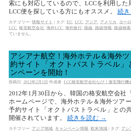
索にも対応しているので、LCCを利用した
LCC便を探している方にもオススメ。
続き
カテゴリー:
情報サイト
|
タグ:
EU
,
LCC
,
アジア
,
アメリカ
,
ヨー
LCC
,
格安航空会社
,
海外LCC
,
海外旅行
,
路線
,
路線情報
,
路線検索
ていません。
アシアナ航空！海外ホテル＆海外ツ
約サイト「オクトパストラベル」
ンペーンを開始！
投稿日:
2012年2月1日
作成者:
LCC格安航空会社なび！激安飛行機
2012年1月30日から、韓国の格安航空会
ホームページで、海外ホテル＆海外ツア
予約サイト「オクトパストラベル」との
開催されています。
続きを読む
→
カテゴリー:
アジア地域
,
キャンペーン情報
,
欧米地域
|
タグ:
アシ