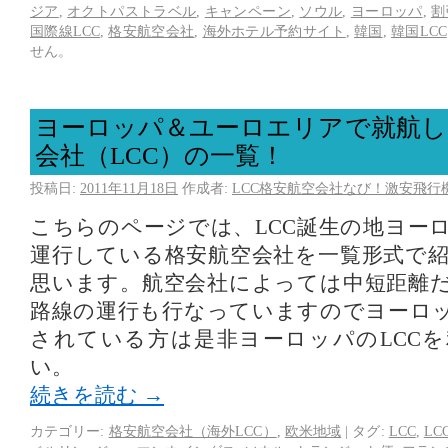
ジア
,
オクトパストラベル
,
キャンペーン
,
ソウル
,
ヨーロッパ
,
割
国際線LCC
,
格安航空会社
,
海外ホテル予約サイト
,
韓国
,
韓国LCC
せん。
ヨーロッパ＆ユーロエリアで就航し
会社（LCC）の一覧！
投稿日:
2011年11月18日
作成者:
LCC格安航空会社なび！激安飛行
こちらのページでは、LCC誕生の地ヨー
運行している格安航空会社を一覧形式で
思います。航空会社によっては中短距離
路線の運行も行なっていますのでヨーロ
されている方は是非ヨーロッパのLCC
い。
続きを読む
→
カテゴリー:
格安航空会社（海外LCC）
,
欧米地域
|
タグ:
LCC
,
LC