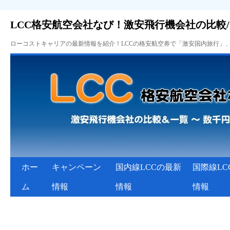
LCC格安航空会社なび！激安飛行機会社の比較
ローコストキャリアの最新情報を紹介！LCCの格安航空券で「激安国内旅行」
ホー
キャンペーン
国内線LCCの最新
国際線LC
ム
情報
情報
情報