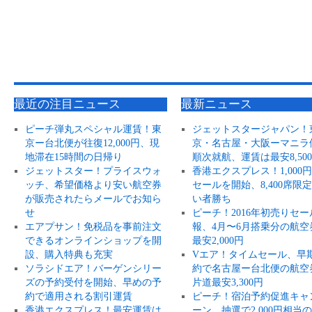
最近の注目ニュース
最新ニュース
ピーチ弾丸スペシャル運賃！東
ジェットスタージャパン！
京ー台北便が往復12,000円、現
京・名古屋・大阪ーマニラ
地滞在15時間の日帰り
順次就航、運賃は最安8,50
ジェットスター！プライスウォ
香港エクスプレス！1,000
ッチ、希望価格より安い航空券
セールを開始、8,400席限
が販売されたらメールでお知ら
い者勝ち
せ
ピーチ！2016年初売りセー
エアプサン！免税品を事前注文
報、4月〜6月搭乗分の航空
できるオンラインショップを開
最安2,000円
設、購入特典も充実
Vエア！タイムセール、早
ソラシドエア！バーゲンシリー
約で名古屋ー台北便の航空
ズの予約受付を開始、早めの予
片道最安3,300円
約で適用される割引運賃
ピーチ！宿泊予約促進キャ
香港エクスプレス！最安運賃は
ーン、抽選で2,000円相当