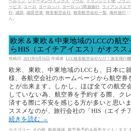
ベルリン
,
ジャーマンウイングス
,
ソウル
,
トランジット便
,
フラン
ービス
,
ユーロ
,
ヨーロッパ
,
ヨーロッパ周遊旅行
,
ライアンスエ
行
,
成田
,
成田空港
,
格安航空会社
,
格安航空会社一覧
,
海外旅行
|
ん。
欧米＆東欧＆中東地域のLCCの航
らHIS（エイチアイエス）がオスス
投稿日:
2011年9月16日
作成者:
LCC格安航空会社なび！激安飛行機
欧米、東欧、中東地域のLCCも、日本に就
様、各航空会社のホームページから航空券
とが出来ます。しかし、ほぼ全ての航空
していない為、航空券を予約する際、ク
済する際に不安を感じる方が多いと思い
ススメなのが、旅行会社の「HIS（エイチ
続きを読む
→
カテゴリー:
その他
,
欧米地域
,
航空券予約＆販売サイト
|
タグ: