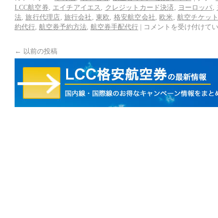
LCC航空券
,
エイチアイエス
,
クレジットカード決済
,
ヨーロッパ
,
法
,
旅行代理店
,
旅行会社
,
東欧
,
格安航空会社
,
欧米
,
航空チケッ
約代行
,
航空券予約方法
,
航空券手配代行
|
コメントを受け付けて
←
以前の投稿