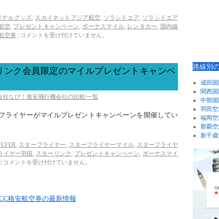
ジナルグッズ
,
スカイネットアジア航空
,
ソラシドエア
,
ソラシドエア
航空
,
プレゼントキャンペーン
,
ボーナスマイル
,
レンタカー
,
国内線
航空券
|
コメントを受け付けていません。
路線別
リンク会員限定のマイルプレゼントキャンペ
成田国
関西国
空会社なび！激安飛行機会社の比較/一覧
中部国
羽田空
ターフライヤーがマイルプレゼントキャンペーンを開催してい
福岡空
那覇空
新千歳
FLYER
,
スターフライヤー
,
スターフライヤーマイル
,
スターフライヤ
ライヤー羽田
,
スターリンク
,
プレゼントキャンペーン
,
ボーナスマイ
|
コメントを受け付けていません。