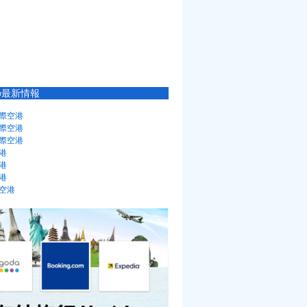
の最新情報
際空港
際空港
際空港
港
港
港
空港