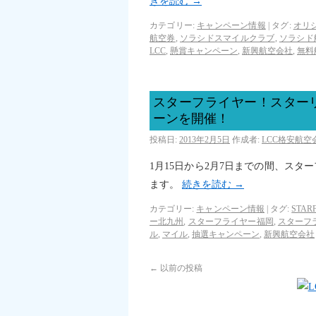
きを読む
→
カテゴリー:
キャンペーン情報
|
タグ:
オリ
航空券
,
ソラシドスマイルクラブ
,
ソラシド
LCC
,
懸賞キャンペーン
,
新興航空会社
,
無料
スターフライヤー！スター
ーンを開催！
投稿日:
2013年2月5日
作成者:
LCC格安航
1月15日から2月7日までの間、ス
ます。
続きを読む
→
カテゴリー:
キャンペーン情報
|
タグ:
STAR
ー北九州
,
スターフライヤー福岡
,
スターフ
ル
,
マイル
,
抽選キャンペーン
,
新興航空会社
←
以前の投稿