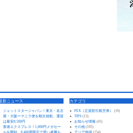
最新ニュース
カテゴリ
ジェットスタージャパン！東京・名古
PEX（正規割引航空券）
(10)
屋・大阪ーマニラ便を順次就航、運賃
TIPS
(13)
は最安8,500円
お知らせ情報
(45)
香港エクスプレス！1,000円メガセー
その他
(195)
ルを開始、8,400席限定で早い者勝ち
アジア地域
(254)