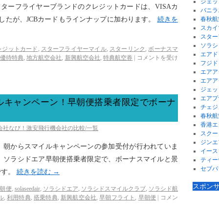
ジェッ
スターフライヤーブランドのクレジットカードは、VISAカ
バニラ
したが、JCBカードもラインナップに加わります。
続きを
春秋航
スカイ
スター
ソラシ
レジットカード
,
スターフライヤーマイル
,
スターリンク
,
ボーナスマ
エアド
優待特典
,
地方航空会社
,
新興航空会社
,
特典航空券
|
コメントを受け
フジド
エアア
エアア
ジェッ
エアプ
ルキャンペーン！早朝便搭乗者限定でボーナ
チェジ
春秋航
香港エ
空会社なび！激安飛行機会社の比較/一覧
スクー
ジンエ
、朝からスマイルキャンペーンの参加受付が行われていま
イース
、ソラシドエア早朝便搭乗者限定で、ボーナスマイルと景
ティー
セブパ
です。
続きを読む
→
スポン
早朝便
,
solaseedair
,
ソラシドエア
,
ソラシドスマイルクラブ
,
ソラシド航
ル
,
利用特典
,
搭乗特典
,
新興航空会社
,
早朝フライト
,
早朝便
|
コメン