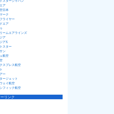
トスタージャパン
エア
空日本
マーク
フライヤー
ドエア
ゥ
リームエアラインズ
ジア
ジアX
トスター
サン
ュ航空
空
クスプレス航空
ト
アー
タージェット
ウェイ航空
シフィック航空
サーリンク