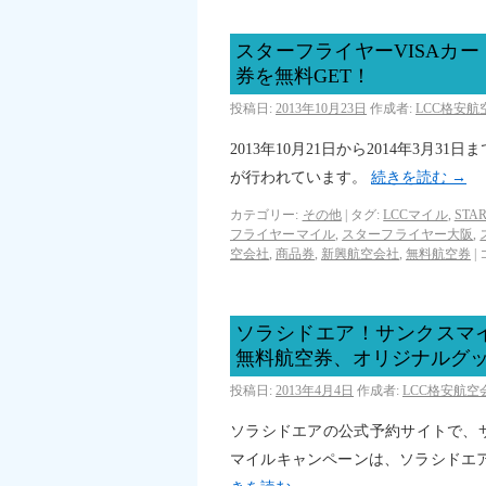
スターフライヤーVISAカ
券を無料GET！
投稿日:
2013年10月23日
作成者:
LCC格安
2013年10月21日から2014年3月
が行われています。
続きを読む
→
カテゴリー:
その他
|
タグ:
LCCマイル
,
STA
フライヤーマイル
,
スターフライヤー大阪
,
空会社
,
商品券
,
新興航空会社
,
無料航空券
|
ソラシドエア！サンクスマ
無料航空券、オリジナルグ
投稿日:
2013年4月4日
作成者:
LCC格安航
ソラシドエアの公式予約サイトで、
マイルキャンペーンは、ソラシドエア