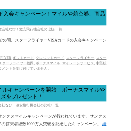
ード入会キャンペーン！マイルや航空券、商品
航空会社なび！激安飛行機会社の比較/一覧
31日までの間、スターフライヤーVISAカードの入会キャンペーン
RFLYER
,
ギフトカード
,
クレジットカード
,
スターフライヤー
,
スター
スターフライヤー福岡
,
ボーナスマイル
,
マイレージサービス
,
中堅航
コメントを受け付けていません。
イルキャンペーンを開始！ボーナスマイルや
ッズをプレゼント！
空会社なび！激安飛行機会社の比較/一覧
サンクスマイルキャンペーンが行われています。サンクス
の搭乗者総数1000万人突破を記念したキャンペーン。
続