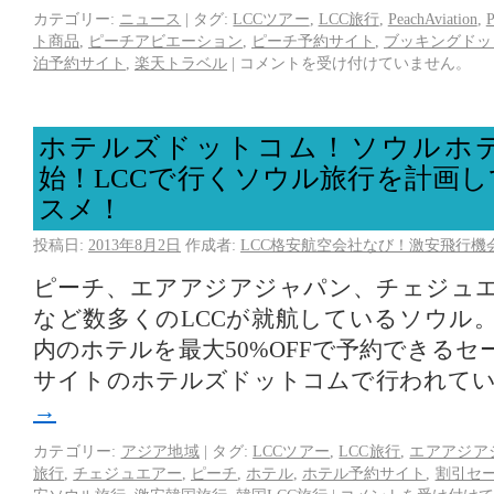
カテゴリー:
ニュース
|
タグ:
LCCツアー
,
LCC旅行
,
PeachAviation
,
ト商品
,
ピーチアビエーション
,
ピーチ予約サイト
,
ブッキングドッ
泊予約サイト
,
楽天トラベル
|
コメントを受け付けていません。
ホテルズドットコム！ソウルホ
始！LCCで行くソウル旅行を計画
スメ！
投稿日:
2013年8月2日
作成者:
LCC格安航空会社なび！激安飛行機
ピーチ、エアアジアジャパン、チェジュ
など数多くのLCCが就航しているソウル
内のホテルを最大50%OFFで予約できる
サイトのホテルズドットコムで行われて
→
カテゴリー:
アジア地域
|
タグ:
LCCツアー
,
LCC旅行
,
エアアジア
旅行
,
チェジュエアー
,
ピーチ
,
ホテル
,
ホテル予約サイト
,
割引セ