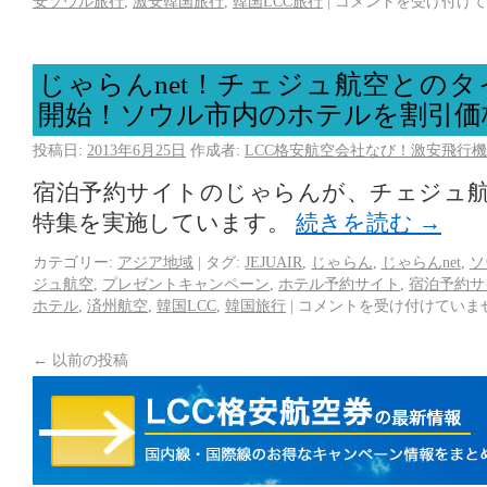
安ソウル旅行
,
激安韓国旅行
,
韓国LCC旅行
|
コメントを受け付けて
じゃらんnet！チェジュ航空との
開始！ソウル市内のホテルを割引価
投稿日:
2013年6月25日
作成者:
LCC格安航空会社なび！激安飛行機
宿泊予約サイトのじゃらんが、チェジュ
特集を実施しています。
続きを読む
→
カテゴリー:
アジア地域
|
タグ:
JEJUAIR
,
じゃらん
,
じゃらんnet
,
ソ
ジュ航空
,
プレゼントキャンペーン
,
ホテル予約サイト
,
宿泊予約サ
ホテル
,
済州航空
,
韓国LCC
,
韓国旅行
|
コメントを受け付けていま
←
以前の投稿