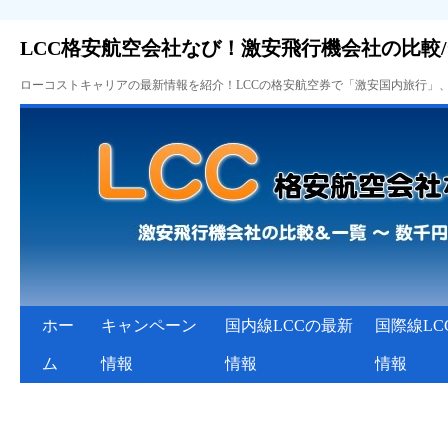
LCC格安航空会社なび！激安飛行機会社の比較
ローコストキャリアの最新情報を紹介！LCCの格安航空券で「激安国内旅行」
ホー
キャンペーン
国内線LCCの最新
国際線LC
ム
情報
情報
情報