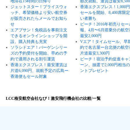
地滞在15時間の日帰り
順次就航、運賃は最安8,50
ジェットスター！プライスウォ
香港エクスプレス！1,000
ッチ、希望価格より安い航空券
セールを開始、8,400席限
が販売されたらメールでお知ら
い者勝ち
せ
ピーチ！2016年初売りセー
エアプサン！免税品を事前注文
報、4月〜6月搭乗分の航空
できるオンラインショップを開
最安2,000円
設、購入特典も充実
Vエア！タイムセール、早
ソラシドエア！バーゲンシリー
約で名古屋ー台北便の航空
ズの予約受付を開始、早めの予
片道最安3,300円
約で適用される割引運賃
ピーチ！宿泊予約促進キャ
香港エクスプレス！最安運賃は
ーン、抽選で2,000円相当
片道6,090円、就航予定の広島ー
ントプレゼント
香港便もセール対象
LCC格安航空会社なび！激安飛行機会社の比較/一覧