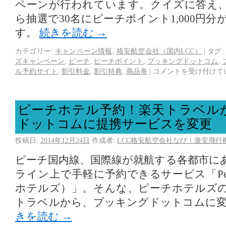
ペーンが行われています。クイズに答え
ら抽選で30名にピーチポイント1,000円
す。
続きを読む
→
カテゴリー:
キャンペーン情報
,
格安航空会社（国内LCC）
|
タグ:
ズキャンペーン
,
ピーチ
,
ピーチポイント
,
ブッキングドットコム
,
ル予約サイト
,
割引料金
,
割引特典
,
商品券
|
コメントを受け付けて
ピーチホテル予約！楽天トラベル
ドットコムに提携サービスを変更
投稿日:
2014年12月24日
作成者:
LCC格安航空会社なび！激安飛行
ピーチ国内線、国際線が就航する各都市に
ライン上で手軽に予約できるサービス「Peach
ホテルズ）」。そんな、ピーチホテルズ
トラベルから、ブッキングドットコムに
きを読む
→