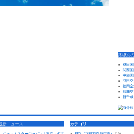
路線別
成田国
関西国
中部国
羽田空
福岡空
那覇空
新千歳
最新ニュース
カテゴリ
ジェットスタージャパン！東京・名古
PEX（正規割引航空券）
(10)