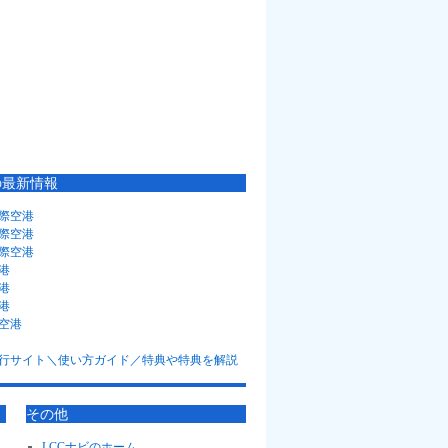
の最新情報
際空港
際空港
際空港
港
港
港
空港
その他
LCCナビのホーム