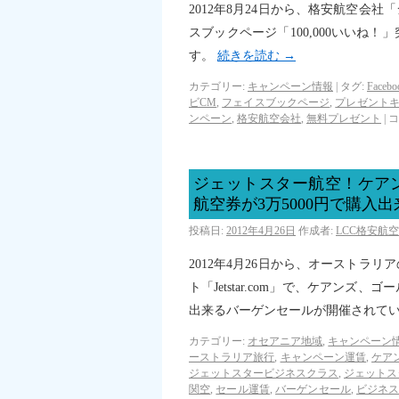
2012年8月24日から、格安航空会
スブックページ「100,000いいね
す。
続きを読む
→
カテゴリー:
キャンペーン情報
|
タグ:
Face
ビCM
,
フェイスブックページ
,
プレゼント
ンペーン
,
格安航空会社
,
無料プレゼント
|
コ
ジェットスター航空！ケア
航空券が3万5000円で購入
投稿日:
2012年4月26日
作成者:
LCC格安航
2012年4月26日から、オーストラ
ト「Jetstar.com」で、ケアン
出来るバーゲンセールが開催されて
カテゴリー:
オセアニア地域
,
キャンペーン
ーストラリア旅行
,
キャンペーン運賃
,
ケア
ジェットスタービジネスクラス
,
ジェットス
関空
,
セール運賃
,
バーゲンセール
,
ビジネ