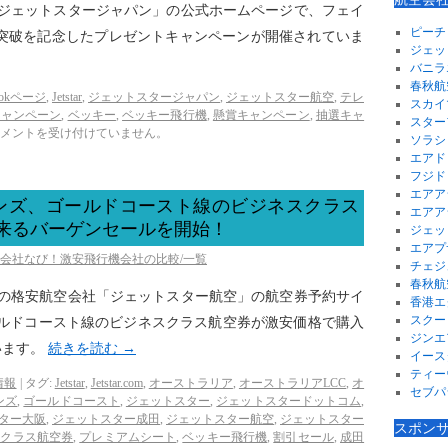
社「ジェットスタージャパン」の公式ホームページで、フェイ
ピーチ
！」突破を記念したプレゼントキャンペーンが開催されていま
ジェッ
バニラ
春秋航
bookページ
,
Jetstar
,
ジェットスタージャパン
,
ジェットスター航空
,
テレ
スカイ
キャンペーン
,
ベッキー
,
ベッキー飛行機
,
懸賞キャンペーン
,
抽選キャ
スター
メントを受け付けていません。
ソラシ
エアド
フジド
エアア
ンズ、ゴールドコースト線のビジネスクラス
エアア
出来るバーゲンセールを開始！
ジェッ
エアプ
空会社なび！激安飛行機会社の比較/一覧
チェジ
春秋航
リアの格安航空会社「ジェットスター航空」の航空券予約サイ
香港エ
スクー
ズ、ゴールドコースト線のビジネスクラス航空券が激安価格で購入
ジンエ
います。
続きを読む
→
イース
ティー
情報
|
タグ:
Jetstar
,
Jetstar.com
,
オーストラリア
,
オーストラリアLCC
,
オ
セブパ
ンズ
,
ゴールドコースト
,
ジェットスター
,
ジェットスタードットコム
,
ター大阪
,
ジェットスター成田
,
ジェットスター航空
,
ジェットスター
スポン
スクラス航空券
,
プレミアムシート
,
ベッキー飛行機
,
割引セール
,
成田