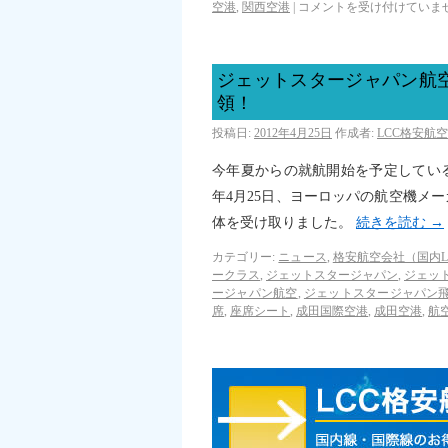
空港
,
関西空港
|
コメントを受け付けていま
ジェットスタージャパン航空
領！
投稿日:
2012年4月25日
作成者:
LCC格安航
今年夏からの就航開始を予定している
年4月25日、ヨーロッパの航空機メ
体を受け取りました。
続きを読む
→
カテゴリー:
ニュース
,
格安航空会社（国内L
ークラス
,
ジェットスタージャパン
,
ジェッ
ージャパン航空
,
ジェットスタージャパン
席
,
座席シート
,
成田国際空港
,
成田空港
,
航