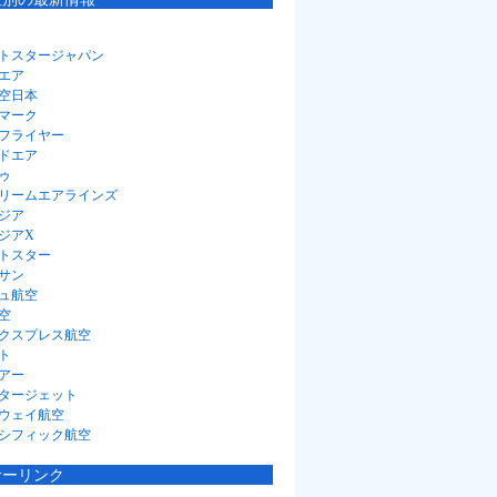
トスタージャパン
エア
空日本
マーク
フライヤー
ドエア
ゥ
リームエアラインズ
ジア
ジアX
トスター
サン
ュ航空
空
クスプレス航空
ト
アー
タージェット
ウェイ航空
シフィック航空
サーリンク