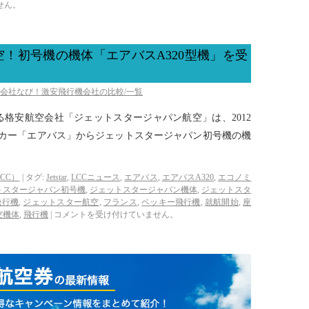
せん。
！初号機の機体「エアバスA320型機」を受
空会社なび！激安飛行機会社の比較/一覧
格安航空会社「ジェットスタージャパン航空」は、2012
ーカー「エアバス」からジェットスタージャパン初号機の機
CC）
|
タグ:
Jetstar
,
LCCニュース
,
エアバス
,
エアバスA320
,
エコノミ
トスタージャパン初号機
,
ジェットスタージャパン機体
,
ジェットスタ
飛行機
,
ジェットスター航空
,
フランス
,
ベッキー飛行機
,
就航開始
,
座
空機体
,
飛行機
|
コメントを受け付けていません。