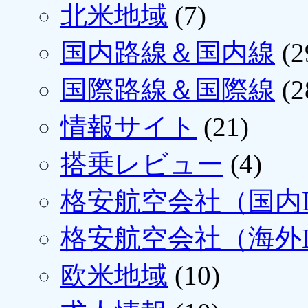
北米地域
(7)
国内路線＆国内線
(2
国際路線＆国際線
(2
情報サイト
(21)
搭乗レビュー
(4)
格安航空会社（国内L
格安航空会社（海外L
欧米地域
(10)