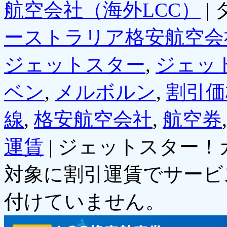
航空会社（海外LCC）
|
ーストラリア格安航空会
ジェットスター
,
ジェッ
ベン
,
メルボルン
,
割引価
線
,
格安航空会社
,
航空券
運賃
|
ジェットスター！
対象に割引運賃でサービ
付けていません。