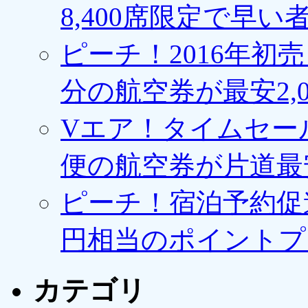
8,400席限定で早い
ピーチ！2016年初
分の航空券が最安2,0
Vエア！タイムセー
便の航空券が片道最安3
ピーチ！宿泊予約促進
円相当のポイントプ
カテゴリ