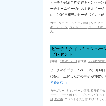
ピーチが宿泊予約促進キャンペーンを
ーチホームページ内のホテルページ
に、2,000円相当のピーチポイント
カテゴリー:
キャンペーン情報
|
タグ:
ピー
キャンペーン
,
ホテルセット
,
ホテル予約
ん。
ピーチ！クイズキャンペーン
プレゼント
投稿日:
2015年6月3日
作成者:
LCC格安航
ピーチの公式ホームページで6月14
に答え、正解した方の中から抽選で30
きを読む
→
カテゴリー:
キャンペーン情報
,
格安航空会
ピーチ
,
ピーチポイント
,
ブッキングドット
典
,
商品券
|
コメントを受け付けていません