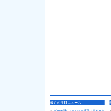
最近の注目ニュース
ピーチ弾丸スペシャル運賃！東京ー台