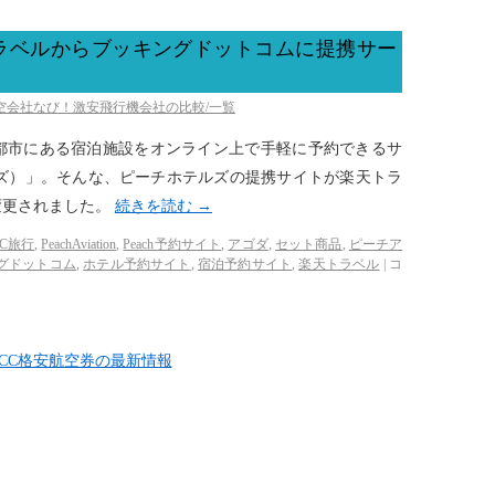
ラベルからブッキングドットコムに提携サー
航空会社なび！激安飛行機会社の比較/一覧
都市にある宿泊施設をオンライン上で手軽に予約できるサ
チホテルズ）」。そんな、ピーチホテルズの提携サイトが楽天トラ
変更されました。
続きを読む
→
CC旅行
,
PeachAviation
,
Peach予約サイト
,
アゴダ
,
セット商品
,
ピーチア
グドットコム
,
ホテル予約サイト
,
宿泊予約サイト
,
楽天トラベル
|
コ