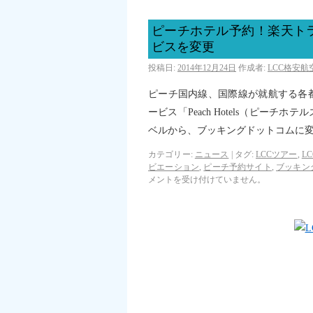
ピーチホテル予約！楽天ト
ビスを変更
投稿日:
2014年12月24日
作成者:
LCC格安
ピーチ国内線、国際線が就航する各
ービス「Peach Hotels（ピー
ベルから、ブッキングドットコムに
カテゴリー:
ニュース
|
タグ:
LCCツアー
,
L
ビエーション
,
ピーチ予約サイト
,
ブッキン
メントを受け付けていません。