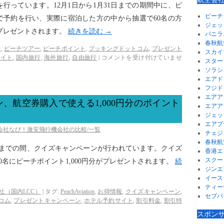
行っています。12月1日から1月31日までの期間中に、ピ
ピーチ
で予約を行い、実際に宿泊した方の中から抽選で60名の方
ジェッ
がプレゼントされます。
続きを読む
→
バニラ
春秋航
チ
,
ピーチツアー
,
ピーチポイント
,
ブッキングドットコム
,
プレゼント
スカイ
サイト
,
国内旅行
,
海外旅行
,
自由旅行
|
コメントを受け付けていませ
スター
ソラシ
エアド
フジド
エアア
、航空券購入で使える1,000円分のポイント
エアア
ジェッ
エアプ
空会社なび！激安飛行機会社の比較/一覧
チェジ
春秋航
日までの間、クイズキャンペーンが行われています。クイズ
香港エ
スクー
名にピーチポイント1,000円分がプレゼントされます。
続
ジンエ
イース
ティー
社（国内LCC）
|
タグ:
PeachAviation
,
お得情報
,
クイズキャンペーン
,
セブパ
コム
,
プレゼントキャンペーン
,
ホテル予約サイト
,
割引料金
,
割引特
。
スポン