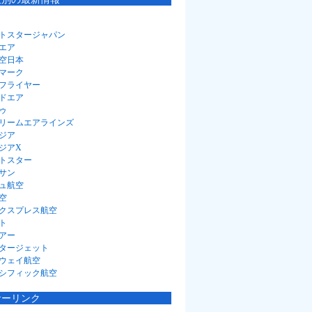
トスタージャパン
エア
空日本
マーク
フライヤー
ドエア
ゥ
リームエアラインズ
ジア
ジアX
トスター
サン
ュ航空
空
クスプレス航空
ト
アー
タージェット
ウェイ航空
シフィック航空
サーリンク