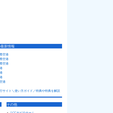
の最新情報
際空港
際空港
際空港
港
港
港
空港
その他
LCCナビのホーム