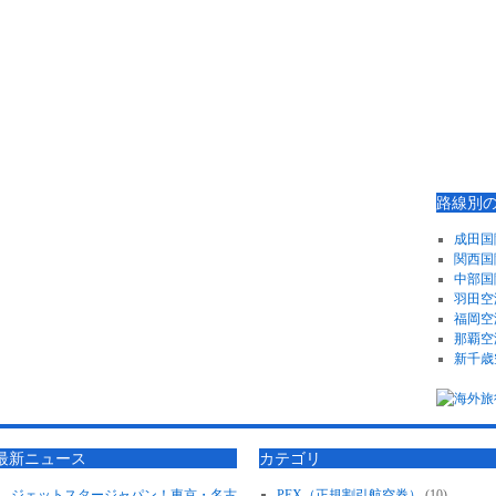
路線別
成田国
関西国
中部国
羽田空
福岡空
那覇空
新千歳
最新ニュース
カテゴリ
ジェットスタージャパン！東京・名古
PEX（正規割引航空券）
(10)