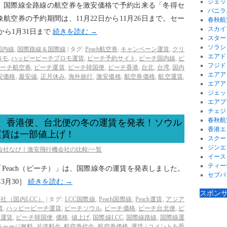
ジェッ
、国際線全路線の航空券を激安価格で予約出来る「冬得セ
バニラ
空券の予約期間は、11月22日から11月26日まで。セー
春秋航
スカイ
から1月31日まで
続きを読む
→
スター
ソラシ
国内線
,
国際路線＆国際線
|
タグ:
Peach航空券
,
キャンペーン運賃
,
クリ
エアド
ロモ
,
ハッピーピーチプロモ運賃
,
ピーチ予約サイト
,
ピーチ国内線
,
ピ
フジド
ピーチ航空券
,
ピーチ運賃
,
ピーチ韓国便
,
ピーチ香港
,
台北
,
台湾
,
国内
エアア
安価格
,
最安値
,
正月休み
,
海外旅行
,
激安価格
,
航空券価格
,
航空運賃
,
エアア
ジェッ
エアプ
チェジ
春秋航
ル便、香港便、台北便の冬の運賃を発表！ソウル
香港エ
運賃は一部値上げ！
スクー
ジンエ
空会社なび！激安飛行機会社の比較/一覧
イース
ティー
C「Peach（ピーチ）」は、国際線冬の運賃を発表しました。
セブパ
年3月30］
続きを読む
→
スポン
社（国内LCC）
|
タグ:
LCC国際線
,
Peach国際線
,
Peach運賃
,
アジア
賃
,
ハッピーピーチ運賃
,
ピーチソウル
,
ピーチ価格
,
ピーチ台北便
,
ピ
チ運賃
,
ピーチ韓国便
,
価格
,
値上げ
,
国際線LCC
,
国際線路線
,
国際線運
チャージ無料
,
片道料金
,
航空券代金
,
航空券価格
,
運賃
|
コメントを受