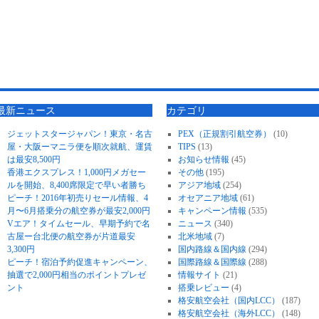
最新ニュース
カテゴリ
ジェットスタージャパン！東京・名古
PEX（正規割引航空券）
(10)
屋・大阪ーマニラ便を順次就航、運賃
TIPS
(13)
は最安8,500円
お知らせ情報
(45)
香港エクスプレス！1,000円メガセー
その他
(195)
ルを開始、8,400席限定で早い者勝ち
アジア地域
(254)
ピーチ！2016年初売りセール情報、4
オセアニア地域
(61)
月〜6月搭乗分の航空券が最安2,000円
キャンペーン情報
(535)
Vエア！タイムセール、早期予約で名
ニュース
(340)
古屋ー台北便の航空券が片道最安
北米地域
(7)
3,300円
国内路線＆国内線
(294)
ピーチ！宿泊予約促進キャンペーン、
国際路線＆国際線
(288)
抽選で2,000円相当のポイントプレゼ
情報サイト
(21)
ント
搭乗レビュー
(4)
格安航空会社（国内LCC）
(187)
格安航空会社（海外LCC）
(148)