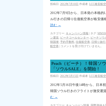
投稿日:
2012年7月10日
作成者:
LCC格安航
2012年7月9日から、日本発の本格的
ル行きの日帰り往復航空券が格安価
読む
→
カテゴリー:
キャンペーン情報
|
タグ:
MM1
ン運賃
,
ピーチコールセンター
,
ピーチソウ
韓国便
,
予約手数料
,
往復航空券
,
日帰り旅行
航空券
|
コメントを受け付けていません。
Peach（ピーチ）！韓国
「ソウルSALE」を開始！
投稿日:
2012年5月15日
作成者:
LCC格安航
2012年5月16日午後14時から、日本
韓国ソウル行きのフライトが激安運賃
む
→
カテゴリー:
キャンペーン情報
,
国際路線＆