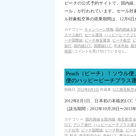
ピーチの公式予約サイトで、国内線
ール」が行われています。セール対象航
ル対象航空券の搭乗期間は、12月6日
カテゴリー:
キャンペーン情報
,
国内路線＆
スマス旅行
,
セール運賃
,
ハッピーピーチプ
ーチ国際線
,
ピーチ格安運賃
,
ピーチ航空
,
旅行
,
国内線LCC
,
国際線LCC
,
年末年始
,
最
韓国
|
コメントを受け付けていません。
Peach（ピーチ）！ソウ
便のハッピーピーチプラス
投稿日:
2012年8月1日
作成者:
LCC格安航
2012年8月1日、日本初の本格的LC
［該当期間：2012年10月28日〜2013
カテゴリー:
国内路線＆国内線
,
格安航空会
LCC
,
アジア旅行
,
ハッピーピーチプラス運
ーチ台湾
,
ピーチ国際線
,
ピーチ料金
,
ピー
賃
,
料金
,
格安航空会社
,
海外LCC
,
燃油サー