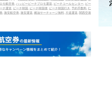
ロモ航空券
,
ハッピーピーチプロモ運賃
,
ピーチコールセンター
,
ピー
ーチ運賃
,
ピーチ韓国
,
ピーチ韓国便
,
ピーチ韓国行き
,
予約手数料
,
仁
券
,
激安航空券
,
激安運賃
,
燃油サーチャージ無料
,
片道運賃
,
関西空港