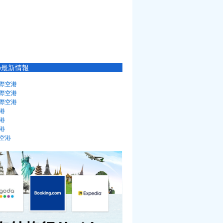
の最新情報
際空港
際空港
際空港
港
港
港
空港