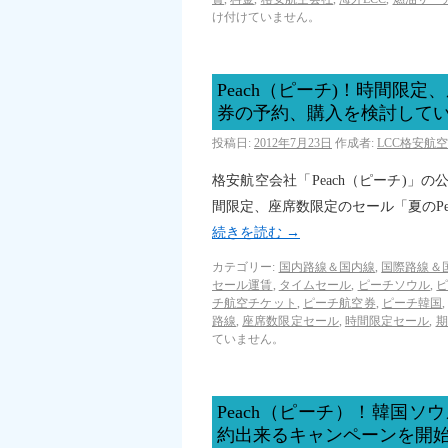
け付けていません。
Peach（ピーチ)！時間限
券の予約、購入を検討して
投稿日:
2012年7月23日
作成者:
LCC格安航
格安航空会社「Peach（ピーチ)」
間限定、座席数限定のセール「夏のP
続きを読む
→
カテゴリー:
国内路線＆国内線
,
国際路線＆
セール運賃
,
タイムセール
,
ピーチソウル
,
チ航空チケット
,
ピーチ航空券
,
ピーチ韓国
路線
,
座席数限定セール
,
時間限定セール
,
期
ていません。
Peach（ピーチ）！韓国
約出来るキャンペーンを開