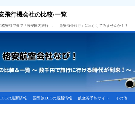
安飛行機会社の比較/一覧
Cの格安航空券で「激安国内旅行」、「激安海外旅行」に出かけてみませんか！？
LCCの最新情報
国際線LCCの最新情報
航空券予約サイト
その他