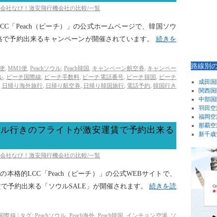
空会社なび！激安飛行機会社の比較/一覧
LCC「Peach（ピーチ）」の公式ホームページで、韓国ソウ
格で予約出来るキャンペーンが開催されています。
続きを
路線別
0便
,
MM1便
,
Peachソウル
,
Peach韓国
,
キャンペーン航空券
,
キャンペー
ル
,
ピーチ国際線
,
ピーチ手数料
,
ピーチ電話番号
,
ピーチ韓国
,
ピーチ
成田国
,
日帰り海外旅行
,
日帰り航空券
,
日帰り韓国旅行
,
電話予約
,
韓国行き
関西国
中部国
羽田空
福岡空
那覇空
ソウル行きのフライトが激安運賃で予約出来る
新千歳
空会社なび！激安飛行機会社の比較/一覧
初の本格的LCC「Peach（ピーチ）」の公式WEBサイトで、
で予約出来る「ソウルSALE」が開催されます。
続きを読
国際線
|
タグ:
Peachソウル
,
Peach海外
,
Peach韓国
,
インチョン空港
,
ソ