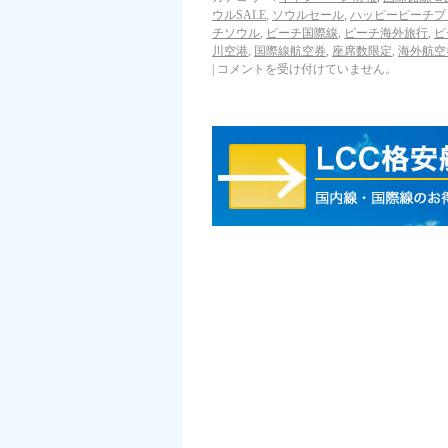
ウルSALE
,
ソウルセール
,
ハッピーピーチプ
チソウル
,
ピーチ国際線
,
ピーチ海外旅行
,
ピ
川空港
,
国際線航空券
,
座席数限定
,
海外航空
|
コメントを受け付けていません。