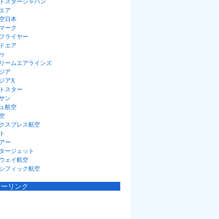
トスタージャパン
エア
空日本
マーク
フライヤー
ドエア
ゥ
リームエアラインズ
ジア
ジアX
トスター
サン
ュ航空
空
クスプレス航空
ト
アー
タージェット
ウェイ航空
シフィック航空
サーリンク