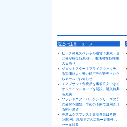
最近の注目ニュース
ピーチ弾丸スペシャル運賃！東京ー台
北便が往復12,000円、現地滞在15時間
の日帰り
ジェットスター！プライスウォッチ、
希望価格より安い航空券が販売された
らメールでお知らせ
エアプサン！免税品を事前注文できる
オンラインショップを開設、購入特典
も充実
ソラシドエア！バーゲンシリーズの予
約受付を開始、早めの予約で適用され
る割引運賃
香港エクスプレス！最安運賃は片道
6,090円、就航予定の広島ー香港便も
セール対象