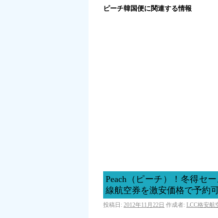
ピーチ韓国便に関連する情報
Peach（ピーチ）！冬得セ
線航空券を激安価格で予約
投稿日:
2012年11月22日
作成者:
LCC格安