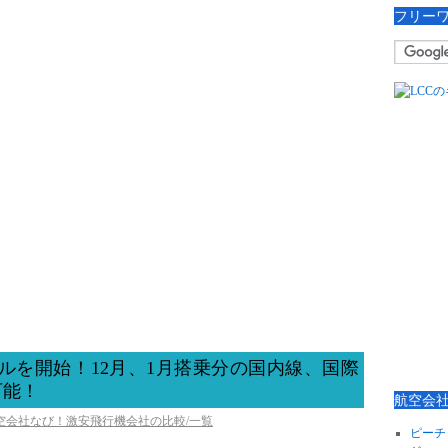
フリー
ールを開始！12月、1月搭乗分の国内線、国際
可能！
航空会
航空会社なび！激安飛行機会社の比較/一覧
ピーチ