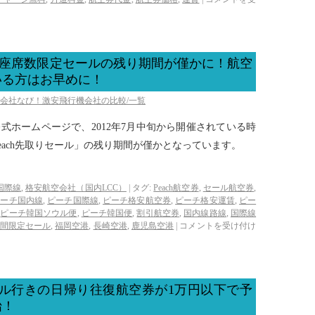
定、座席数限定セールの残り期間が僅かに！航空
いる方はお早めに！
空会社なび！激安飛行機会社の比較/一覧
の公式ホームページで、2012年7月中旬から開催されている時
each先取りセール」の残り期間が僅かとなっています。
国際線
,
格安航空会社（国内LCC）
|
タグ:
Peach航空券
,
セール航空券
,
ピーチ国内線
,
ピーチ国際線
,
ピーチ格安航空券
,
ピーチ格安運賃
,
ピー
,
ピーチ韓国ソウル便
,
ピーチ韓国便
,
割引航空券
,
国内線路線
,
国際線
間限定セール
,
福岡空港
,
長崎空港
,
鹿児島空港
|
コメントを受け付け
ソウル行きの日帰り往復航空券が1万円以下で予
始！