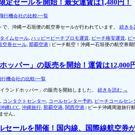
定セールを開始！最安運賃は1,480円！
飛行機会社の比較/一覧
サイトで、沖縄ー石垣便の航空券セールが行われています。
続きを
タイムセール
,
ハッピーピーチプロモ運賃
,
ピーチ格安運賃
,
ピ
航空券セール
,
那覇空港
|
ピーチ航空！沖縄ー石垣便の航空券期間
ッパー」の販売を開始！運賃は12,00
飛行機会社の比較/一覧
「アイランドホッパー」の販売を開始しました。
続きを読む
→
線
,
コンタクトセンター
,
コールセンター予約
,
ピーチコールセン
沖縄LCC
,
沖縄旅行
,
那覇空港
,
関西空港
|
ピーチ沖縄周遊旅行航
ません。
ャルセールを開催！国内線、国際線航空券