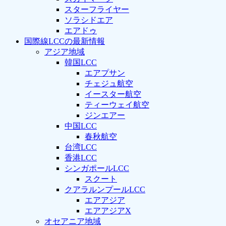
スターフライヤー
ソラシドエア
エアドゥ
国際線LCCの最新情報
アジア地域
韓国LCC
エアプサン
チェジュ航空
イースター航空
ティーウェイ航空
ジンエアー
中国LCC
春秋航空
台湾LCC
香港LCC
シンガポールLCC
スクート
クアラルンプールLCC
エアアジア
エアアジアX
オセアニア地域