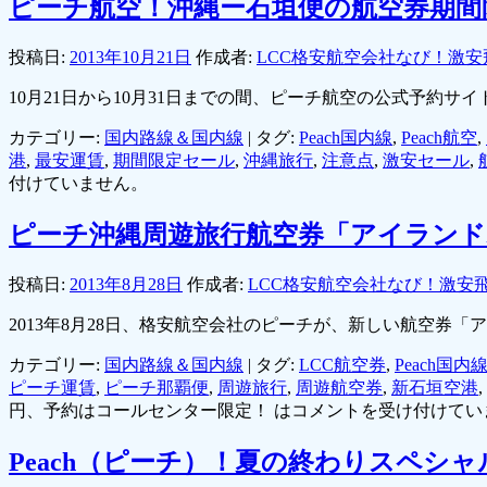
ピーチ航空！沖縄ー石垣便の航空券期間限
投稿日:
2013年10月21日
作成者:
LCC格安航空会社なび！激安
10月21日から10月31日までの間、ピーチ航空の公式予約
カテゴリー:
国内路線＆国内線
|
タグ:
Peach国内線
,
Peach航空
,
港
,
最安運賃
,
期間限定セール
,
沖縄旅行
,
注意点
,
激安セール
,
付けていません。
ピーチ沖縄周遊旅行航空券「アイランドホ
投稿日:
2013年8月28日
作成者:
LCC格安航空会社なび！激安
2013年8月28日、格安航空会社のピーチが、新しい航空券
カテゴリー:
国内路線＆国内線
|
タグ:
LCC航空券
,
Peach国内
ピーチ運賃
,
ピーチ那覇便
,
周遊旅行
,
周遊航空券
,
新石垣空港
,
円、予約はコールセンター限定！ は
コメントを受け付けてい
Peach（ピーチ）！夏の終わりスペシ