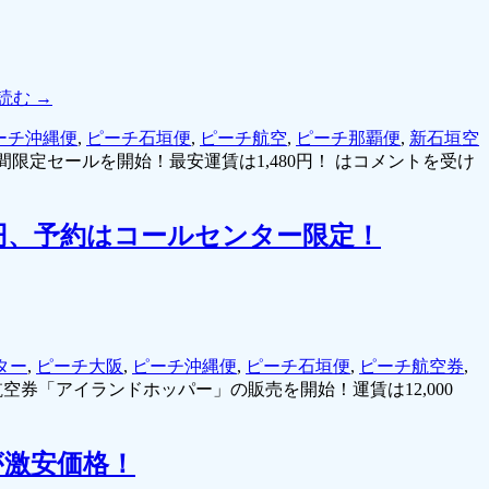
読む
→
ーチ沖縄便
,
ピーチ石垣便
,
ピーチ航空
,
ピーチ那覇便
,
新石垣空
限定セールを開始！最安運賃は1,480円！ は
コメントを受け
0円、予約はコールセンター限定！
ター
,
ピーチ大阪
,
ピーチ沖縄便
,
ピーチ石垣便
,
ピーチ航空券
,
空券「アイランドホッパー」の販売を開始！運賃は12,000
が激安価格！