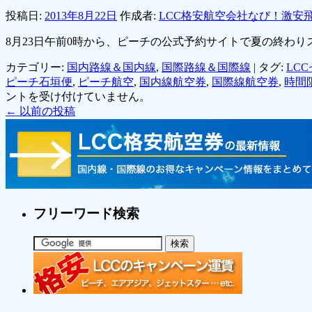
投稿日:
2013年8月22日
作成者:
LCC格安航空会社なび！激安
8月23日午前0時から、ピーチの公式予約サイトで夏の終わ
カテゴリー:
国内路線＆国内線
,
国際路線＆国際線
|
タグ:
LC
ピーチ石垣便
,
ピーチ航空
,
国内線航空券
,
国際線航空券
,
時間
ントを受け付けていません。
←
以前の投稿
フリーワード検索