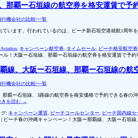
線、那覇ー石垣線の航空券を格安運賃で予
飛行機会社の比較/一覧
れています。行われているのは、ピーチ新石垣空港就航1周年を
Aviation
,
キャンペーン航空券
,
タイムセール
,
ピーチ格安航空券
セール！大阪ー石垣線、那覇ー石垣線の航空券を格安運賃で予約
線、大阪ー石垣線、那覇ー石垣線の航空券
飛行機会社の比較/一覧
、那覇ー石垣線、3路線の航空券を格安価格で予約できる春の沖
続きを読む
→
グ:
キャンペーン運賃
,
ピーチコールセンター
,
ピーチ国内線セ
|
ピーチ春の沖縄キャンペーン！大阪ー那覇線、大阪ー石垣線、那