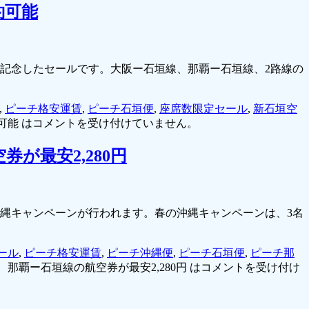
約可能
記念したセールです。大阪ー石垣線、那覇ー石垣線、2路線の
,
ピーチ格安運賃
,
ピーチ石垣便
,
座席数限定セール
,
新石垣空
可能 は
コメントを受け付けていません。
が最安2,280円
縄キャンペーンが行われます。春の沖縄キャンペーンは、3名
ール
,
ピーチ格安運賃
,
ピーチ沖縄便
,
ピーチ石垣便
,
ピーチ那
覇ー石垣線の航空券が最安2,280円 は
コメントを受け付け