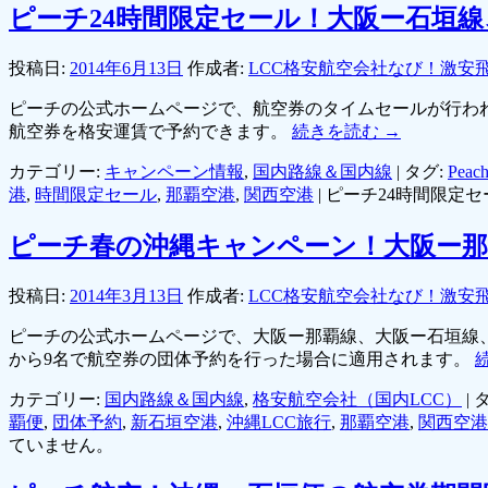
ピーチ24時間限定セール！大阪ー石垣
投稿日:
2014年6月13日
作成者:
LCC格安航空会社なび！激安
ピーチの公式ホームページで、航空券のタイムセールが行わ
航空券を格安運賃で予約できます。
続きを読む
→
カテゴリー:
キャンペーン情報
,
国内路線＆国内線
|
タグ:
Peach
港
,
時間限定セール
,
那覇空港
,
関西空港
|
ピーチ24時間限定
ピーチ春の沖縄キャンペーン！大阪ー那覇
投稿日:
2014年3月13日
作成者:
LCC格安航空会社なび！激安
ピーチの公式ホームページで、大阪ー那覇線、大阪ー石垣線
から9名で航空券の団体予約を行った場合に適用されます。
カテゴリー:
国内路線＆国内線
,
格安航空会社（国内LCC）
|
タ
覇便
,
団体予約
,
新石垣空港
,
沖縄LCC旅行
,
那覇空港
,
関西空港
ていません。