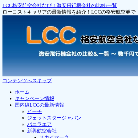
LCC格安航空会社なび！激安飛行機会社の比較/一覧
ローコストキャリアの最新情報を紹介！LCCの格安航空券
コンテンツへスキップ
ホーム
キャンペーン情報
国内線LCCの最新情報
ピーチ
ジェットスタージャパン
バニラエア
新興航空会社
スカイマーク