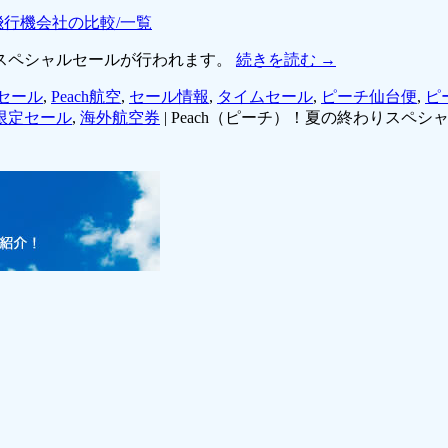
飛行機会社の比較/一覧
りスペシャルセールが行われます。
続きを読む
→
Cセール
,
Peach航空
,
セール情報
,
タイムセール
,
ピーチ仙台便
,
ピ
限定セール
,
海外航空券
|
Peach（ピーチ）！夏の終わりスペ