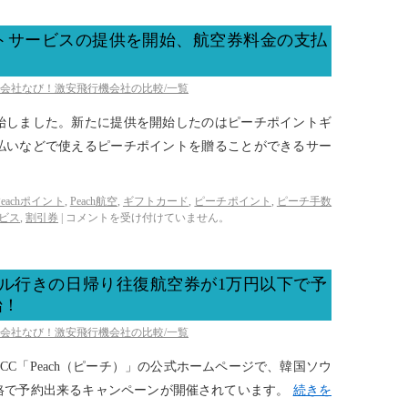
トサービスの提供を開始、航空券料金の支払
空会社なび！激安飛行機会社の比較/一覧
始しました。新たに提供を開始したのはピーチポイントギ
払いなどで使えるピーチポイントを贈ることができるサー
Peachポイント
,
Peach航空
,
ギフトカード
,
ピーチポイント
,
ピーチ手数
ビス
,
割引券
|
コメントを受け付けていません。
ソウル行きの日帰り往復航空券が1万円以下で予
始！
空会社なび！激安飛行機会社の比較/一覧
LCC「Peach（ピーチ）」の公式ホームページで、韓国ソウ
格で予約出来るキャンペーンが開催されています。
続きを