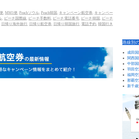
0便
,
MM1便
,
Peachソウル
,
Peach韓国
,
キャンペーン航空券
,
キャンペー
ル
,
ピーチ国際線
,
ピーチ手数料
,
ピーチ電話番号
,
ピーチ韓国
,
ピーチ
,
日帰り海外旅行
,
日帰り航空券
,
日帰り韓国旅行
,
電話予約
,
韓国行き
路線別
成田国
関西国
中部国
羽田空
福岡空
那覇空
新千歳