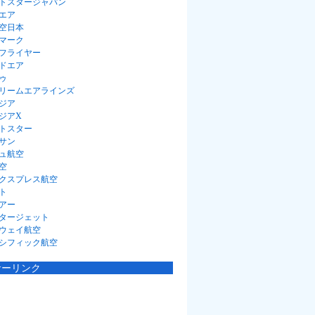
トスタージャパン
エア
空日本
マーク
フライヤー
ドエア
ゥ
リームエアラインズ
ジア
ジアX
トスター
サン
ュ航空
空
クスプレス航空
ト
アー
タージェット
ウェイ航空
シフィック航空
サーリンク