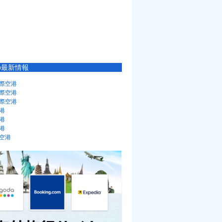
の最新情報
際空港
際空港
際空港
港
港
港
空港