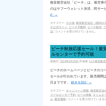
格安航空会社「ピーチ」は、航空券
のはヤフーウォレット決済、同サー
む
→
カテゴリー:
その他
,
格安航空会社（国内LC
チ公式サイト
,
ピーチ手数料
,
ピーチ航空
,
法
|
コメントを受け付けていません。
ピーチ秋旅応援セール！最安
ルセンターで予約可能
投稿日:
2014年9月20日
作成者:
LCC格安航
ピーチのホームページとピーチのコー
セールが行われています。販売期間は9月
日までです。
続きを読む
→
カテゴリー:
キャンペーン情報
,
格安航空会
コールセンター予約
,
セール情報
,
タイムセ
ル
,
最安価格
|
コメントを受け付けていませ