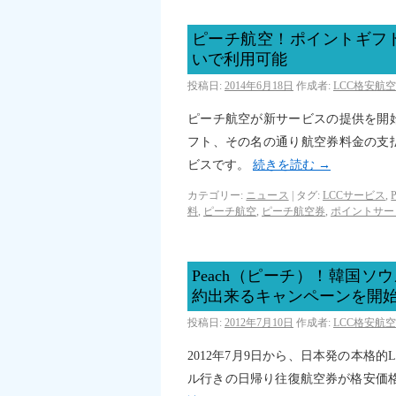
ピーチ航空！ポイントギフ
いで利用可能
投稿日:
2014年6月18日
作成者:
LCC格安航
ピーチ航空が新サービスの提供を開
フト、その名の通り航空券料金の支
ビスです。
続きを読む
→
カテゴリー:
ニュース
|
タグ:
LCCサービス
,
料
,
ピーチ航空
,
ピーチ航空券
,
ポイントサー
Peach（ピーチ）！韓国
約出来るキャンペーンを開
投稿日:
2012年7月10日
作成者:
LCC格安航
2012年7月9日から、日本発の本格的
ル行きの日帰り往復航空券が格安価