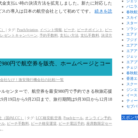
ジェッ
代金支払い時の決済方法を拡充しました。新たに対応した
バニラ
ビスの導入は日本の航空会社として初めてです。
続きを読
春秋航
スカイ
スター
ソラシ
C）
|
タグ:
PeachAviation
,
イベント情報
,
ピーチ
,
ピーチポイント
,
ピー
エアド
プレゼントキャンペーン
,
予約手数料
,
支払い方法
,
支払手数料
,
決済方
フジド
エアア
エアア
ジェッ
エアプ
980円で航空券を販売、ホームページとコー
チェジ
春秋航
香港エ
空会社なび！激安飛行機会社の比較/一覧
スクー
ジンエ
ルセンターで、航空券を最安980円で予約できる秋旅応援
イース
19日から9月23日まで、旅行期間は9月30日から12月18
ティー
セブパ
スポン
社（国内LCC）
|
タグ:
LCC格安航空券
,
Peachセール
,
オンライン予約
,
ール
,
ピーチ手数料
,
ピーチ格安運賃
,
ピーチ電話予約
,
座席数限定セー
ん。