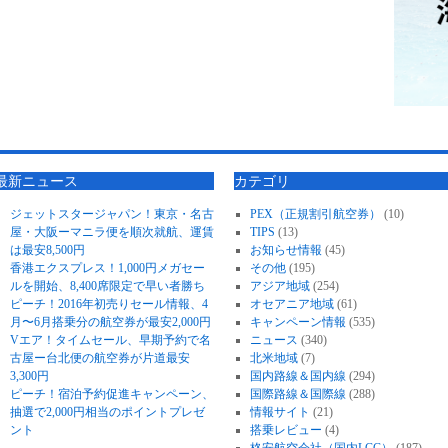
最新ニュース
カテゴリ
ジェットスタージャパン！東京・名古
PEX（正規割引航空券）
(10)
屋・大阪ーマニラ便を順次就航、運賃
TIPS
(13)
は最安8,500円
お知らせ情報
(45)
香港エクスプレス！1,000円メガセー
その他
(195)
ルを開始、8,400席限定で早い者勝ち
アジア地域
(254)
ピーチ！2016年初売りセール情報、4
オセアニア地域
(61)
月〜6月搭乗分の航空券が最安2,000円
キャンペーン情報
(535)
Vエア！タイムセール、早期予約で名
ニュース
(340)
古屋ー台北便の航空券が片道最安
北米地域
(7)
3,300円
国内路線＆国内線
(294)
ピーチ！宿泊予約促進キャンペーン、
国際路線＆国際線
(288)
抽選で2,000円相当のポイントプレゼ
情報サイト
(21)
ント
搭乗レビュー
(4)