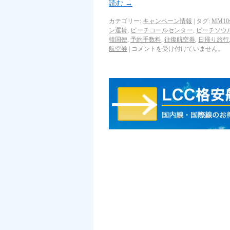
読む
→
カテゴリー:
キャンペーン情報
|
タグ:
MM1
ン運賃
,
ピーチコールセンター
,
ピーチソウ
韓国便
,
予約手数料
,
往復航空券
,
日帰り旅行
航空券
|
コメントを受け付けていません。