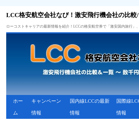
LCC格安航空会社なび！激安飛行機会社の比較
ローコストキャリアの最新情報を紹介！LCCの格安航空券で「激安国内旅行」
ホー
キャンペーン
国内線LCCの最新
国際線LC
ム
情報
情報
情報