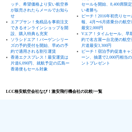
ッチ、希望価格より安い航空券
セールを開始、8,400席限
が販売されたらメールでお知ら
い者勝ち
せ
ピーチ！2016年初売りセー
エアプサン！免税品を事前注文
報、4月〜6月搭乗分の航空
できるオンラインショップを開
最安2,000円
設、購入特典も充実
Vエア！タイムセール、早
ソラシドエア！バーゲンシリー
約で名古屋ー台北便の航空
ズの予約受付を開始、早めの予
片道最安3,300円
約で適用される割引運賃
ピーチ！宿泊予約促進キャ
香港エクスプレス！最安運賃は
ーン、抽選で2,000円相当
片道6,090円、就航予定の広島ー
ントプレゼント
香港便もセール対象
LCC格安航空会社なび！激安飛行機会社の比較/一覧