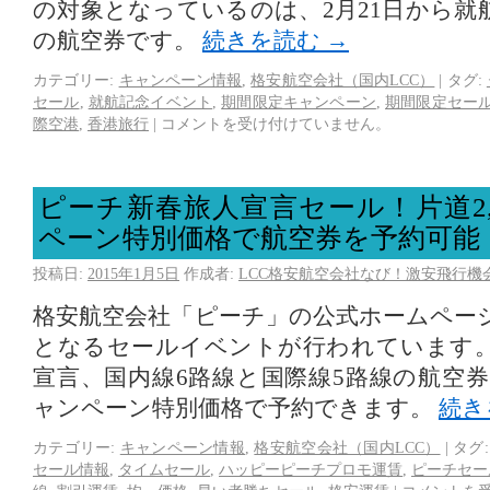
の対象となっているのは、2月21日から就
の航空券です。
続きを読む
→
カテゴリー:
キャンペーン情報
,
格安航空会社（国内LCC）
|
タグ:
セール
,
就航記念イベント
,
期間限定キャンペーン
,
期間限定セー
際空港
,
香港旅行
|
コメントを受け付けていません。
ピーチ新春旅人宣言セール！片道2,
ペーン特別価格で航空券を予約可能
投稿日:
2015年1月5日
作成者:
LCC格安航空会社なび！激安飛行機
格安航空会社「ピーチ」の公式ホームページ
となるセールイベントが行われています
宣言、国内線6路線と国際線5路線の航空券を
ャンペーン特別価格で予約できます。
続き
カテゴリー:
キャンペーン情報
,
格安航空会社（国内LCC）
|
タグ:
セール情報
,
タイムセール
,
ハッピーピーチプロモ運賃
,
ピーチセー