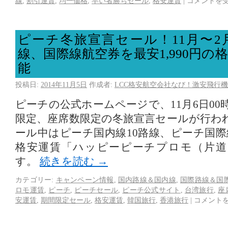
線
,
割引運賃
,
均一価格
,
早い者勝ちセール
,
格安運賃
|
コメントを
ピーチ冬旅宣言セール！11月〜2
線、国際線航空券を最安1,990円の
能
投稿日:
2014年11月5日
作成者:
LCC格安航空会社なび！激安飛行機
ピーチの公式ホームページで、11月6日0
限定、座席数限定の冬旅宣言セールが行わ
ール中はピーチ国内線10路線、ピーチ国際
格安運賃「ハッピーピーチプロモ（片道
す。
続きを読む
→
カテゴリー:
キャンペーン情報
,
国内路線＆国内線
,
国際路線＆国
ロモ運賃
,
ピーチ
,
ピーチセール
,
ピーチ公式サイト
,
台湾旅行
,
座
安運賃
,
期間限定セール
,
格安運賃
,
韓国旅行
,
香港旅行
|
コメント