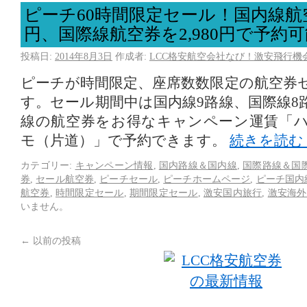
ピーチ60時間限定セール！国内線航空
円、国際線航空券を2,980円で予約
投稿日:
2014年8月3日
作成者:
LCC格安航空会社なび！激安飛行機
ピーチが時間限定、座席数数限定の航空券
す。セール期間中は国内線9路線、国際線8
線の航空券をお得なキャンペーン運賃「
モ（片道）」で予約できます。
続きを読む
カテゴリー:
キャンペーン情報
,
国内路線＆国内線
,
国際路線＆国
券
,
セール航空券
,
ピーチセール
,
ピーチホームページ
,
ピーチ国内
航空券
,
時間限定セール
,
期間限定セール
,
激安国内旅行
,
激安海外
いません。
←
以前の投稿