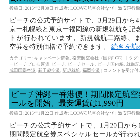
投稿日:
2015年3月30日
作成者:
LCC格安航空会社なび！激安飛行機
ピーチの公式予約サイトで、3月29日から
京ー札幌線と東京ー福岡線の新規就航を記
トが行われています。新規就航二路線、
空券を特別価格で予約できます。
続きを読
カテゴリー:
キャンペーン情報
,
格安航空会社（国内LCC）
|
タグ:
ーピーチプロモ運賃
,
ピーチ
,
ピーチセール
,
ピーチ国内線
,
就航記
成田国際空港
,
新千歳空港
,
新規就航
,
福岡空港
|
コメントを受け付
ピーチ沖縄ー香港便！期間限定航空
ールを開始、最安運賃は1,990円
投稿日:
2015年1月22日
作成者:
LCC格安航空会社なび！激安飛行機
ピーチの公式予約サイトで、1月20日から
期間限定航空券スペシャルセールが行わ