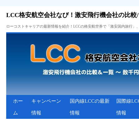
LCC格安航空会社なび！激安飛行機会社の比較
ローコストキャリアの最新情報を紹介！LCCの格安航空券で「激安国内旅行」
ホー
キャンペーン
国内線LCCの最新
国際線LC
ム
情報
情報
情報