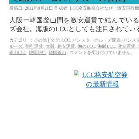
投稿日:
2012年8月21日
作成者:
LCC格安航空会社なび！激安飛行機
大阪ー韓国釜山間を激安運賃で結んでい
ズ会社。海版のLCCとしても注目されてい
カテゴリー:
その他
|
タグ:
LCC
,
パンスタークルーズ運賃
,
パンス
ルーズ
,
割引運賃
,
大阪
,
格安運賃
,
海のLCC
,
海版LCC
,
激安運賃
,
釜山LCC
,
韓国旅行
,
韓国釜山
|
コメントを受け付けていません。