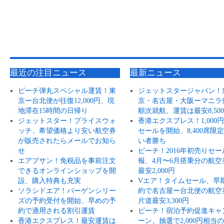
最近の注目ニュース
最新ニュース
ピーチ弾丸スペシャル運賃！東
ジェットスタージャパン！
京ー台北便が往復12,000円、現
京・名古屋・大阪ーマニラ
地滞在15時間の日帰り
順次就航、運賃は最安8,50
ジェットスター！プライスウォ
香港エクスプレス！1,000
ッチ、希望価格より安い航空券
セールを開始、8,400席限
が販売されたらメールでお知ら
い者勝ち
せ
ピーチ！2016年初売りセー
エアプサン！免税品を事前注文
報、4月〜6月搭乗分の航空
できるオンラインショップを開
最安2,000円
設、購入特典も充実
Vエア！タイムセール、早
ソラシドエア！バーゲンシリー
約で名古屋ー台北便の航空
ズの予約受付を開始、早めの予
片道最安3,300円
約で適用される割引運賃
ピーチ！宿泊予約促進キャ
香港エクスプレス！最安運賃は
ーン、抽選で2,000円相当