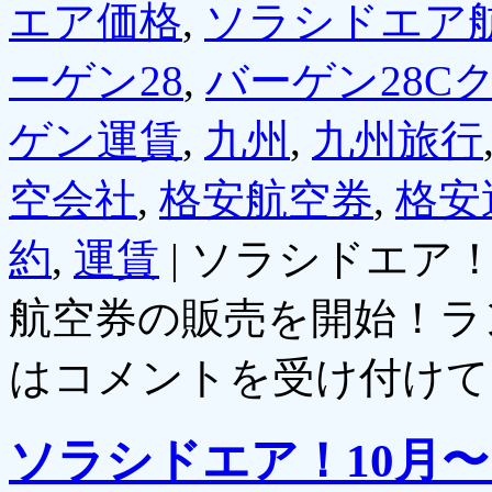
エア価格
,
ソラシドエア
ーゲン28
,
バーゲン28C
ゲン運賃
,
九州
,
九州旅行
空会社
,
格安航空券
,
格安
約
,
運賃
|
ソラシドエア！
航空券の販売を開始！ラ
は
コメントを受け付けて
ソラシドエア！10月〜