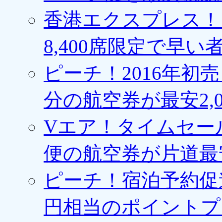
香港エクスプレス！1
8,400席限定で早い
ピーチ！2016年初
分の航空券が最安2,0
Vエア！タイムセー
便の航空券が片道最安3
ピーチ！宿泊予約促進
円相当のポイントプ