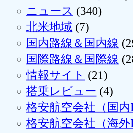
ニュース
(340)
北米地域
(7)
国内路線＆国内線
(2
国際路線＆国際線
(2
情報サイト
(21)
搭乗レビュー
(4)
格安航空会社（国内L
格安航空会社（海外L