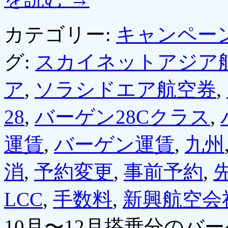
カテゴリー:
キャンペー
グ:
スカイネットアジア
ア
,
ソラシドエア航空券
,
28
,
バーゲン28Cクラス
,
運賃
,
バーゲン運賃
,
九州
消
,
予約変更
,
事前予約
,
LCC
,
手数料
,
新興航空会
10月〜12月搭乗分のバ