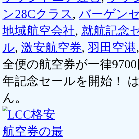
ン28Cクラス
,
バーゲン
地域航空会社
,
就航記念
ル
,
激安航空券
,
羽田空港
全便の航空券が一律970
年記念セールを開始！ 
ん。