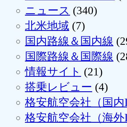
ニュース
(340)
北米地域
(7)
国内路線＆国内線
(2
国際路線＆国際線
(2
情報サイト
(21)
搭乗レビュー
(4)
格安航空会社（国内L
格安航空会社（海外L