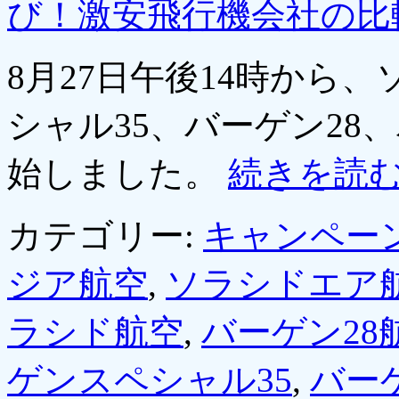
び！激安飛行機会社の比
8月27日午後14時から
シャル35、バーゲン28
始しました。
続きを読
カテゴリー:
キャンペー
ジア航空
,
ソラシドエア
ラシド航空
,
バーゲン28
ゲンスペシャル35
,
バー