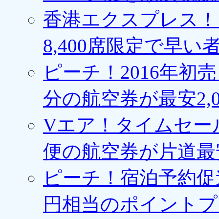
香港エクスプレス！1
8,400席限定で早い
ピーチ！2016年初
分の航空券が最安2,0
Vエア！タイムセー
便の航空券が片道最安3
ピーチ！宿泊予約促進
円相当のポイントプ