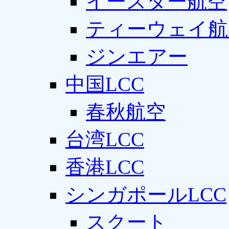
イースター航空
ティーウェイ航
ジンエアー
中国LCC
春秋航空
台湾LCC
香港LCC
シンガポールLCC
スクート