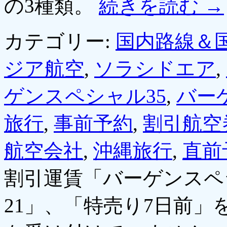
の3種類。
続きを読む
→
カテゴリー:
国内路線＆
ジア航空
,
ソラシドエア
,
ゲンスペシャル35
,
バー
旅行
,
事前予約
,
割引航空
航空会社
,
沖縄旅行
,
直前
割引運賃「バーゲンスペ
21」、「特売り7日前」